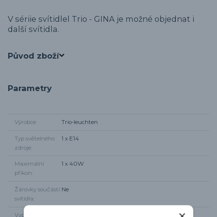
V sériie svítidlel Trio - GINA je možné objednat i
další svítidla.
Původ zboží
Parametry
Výrobce
Trio-leuchten
Typ světelného
1 x E14
zdroje
Maximální
1 x 40W
příkon
Žárovky součástí
Ne
svítidla
Vypínač
Ne