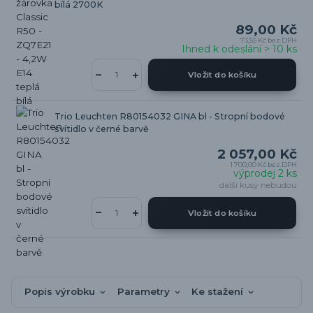
bílá 2700K
89,00 Kč
73,55 Kč
bez DPH
Ihned k odeslání > 10 ks
Vložit do košíku
Trio Leuchten R80154032 GINA bl - Stropní bodové
svítidlo v černé barvě
2 057,00 Kč
1 700,00 Kč
bez DPH
výprodej 2 ks
další kusy nebudou
Vložit do košíku
Popis výrobku
Parametry
Ke stažení