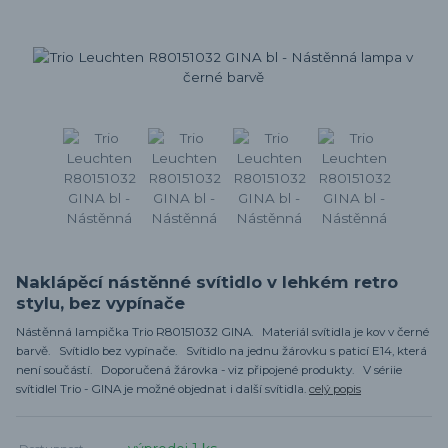
Naklápěcí nástěnné svítidlo v lehkém retro
stylu, bez vypínače
Nástěnná lampička Trio R80151032 GINA. Materiál svítidla je kov v černé
barvě. Svítidlo bez vypínače. Svítidlo na jednu žárovku s paticí E14, která
není součástí. Doporučená žárovka - viz připojené produkty. V sériie
svítidlel Trio - GINA je možné objednat i další svítidla.
celý popis