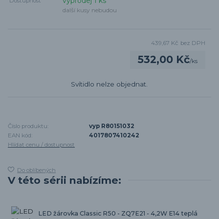
výprodej 1 ks
Dostupnost
další kusy nebudou
439,67 Kč
bez DPH
532,00 Kč
/
ks
Svítidlo nelze objednat.
Číslo produktu:
vyp R80151032
EAN kód:
4017807410242
Hlídat cenu / dostupnost
Do oblíbených
V této sérii nabízíme:
LED žárovka Classic R50 - ZQ7E21 - 4,2W E14 teplá