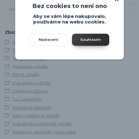
Bez cookies to není ono
Rozměr svítidla
Dle nákresu
Aby se vám lépe nakupovalo,
používáme na webu cookies.
Zboží zařazeno v kategoriích
Nastavení
Souhlasím
Interiérová svítidla
Poslední kousky
Svítidla skladem
Nástěnná svítidla
Retro svítidla
Industriální svítidla
Osvětlení ložnice
Trio Leuchten
Nástěnné lampičky
Retro nástěnná svítidla
Industriální nástěnná svítidla
Nástěnné lampičky nad postel