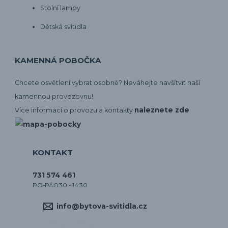
Stolní lampy
Dětská svítidla
KAMENNÁ POBOČKA
Chcete osvětlení vybrat osobně? Neváhejte navšítvit naší
kamennou provozovnu!
naleznete zde
Více informací o provozu a kontakty
KONTAKT
731 574 461
PO-PÁ 8:30 - 14:30
info@bytova-svitidla.cz