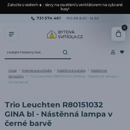
Zatočte s vedrem ☀️ - slevy na osvětlení s ventilátorem na vybrané
kusy!
731 574 461
PO-PÁ 8:30 - 14:30
0
Úvod
Interiérová svítidla
Nástěnná svítidla
Nástěnné
lampičky
Trio Leuchten R80151032 GINA bl - Nástěnná lampa v
černé barvě
Trio Leuchten R80151032
GINA bl - Nástěnná lampa v
černé barvě