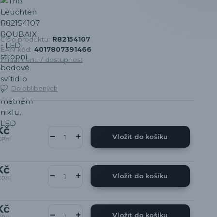
Číslo produktu:
R82154107
EAN kód:
4017807391466
Hlídat cenu / dostupnost
Do oblíbených
Kč
Vložit do košíku
DPH
Kč
Vložit do košíku
DPH
Kč
Vložit do košíku