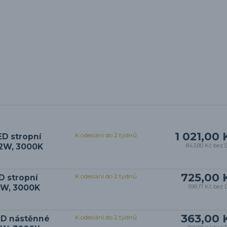
1 021,00 
K odeslání do 2 týdnů
ED stropní
12W, 3000K
843,80 Kč
bez 
725,00 
K odeslání do 2 týdnů
D stropní
8W, 3000K
599,17 Kč
bez 
363,00 
K odeslání do 2 týdnů
ED nástěnné