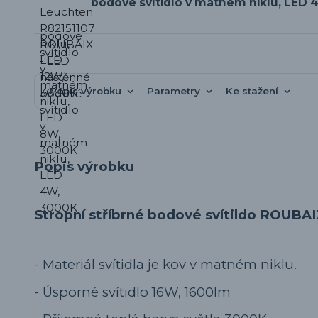
bodové svítidlo v matném niklu, LED 
Popis výrobku
Parametry
Ke stažení
Popis výrobku
Stropní stříbrné bodové svítildo ROUBAI
- Materiál svítidla je kov v matném niklu.
- Úsporné svítidlo 16W, 1600lm