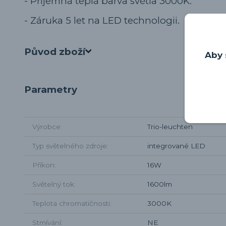
- Příjemná teplá barva světla 3000K.
- Záruka 5 let na LED technologii.
Původ zboží
Aby 
Parametry
Výrobce
Trio-leuchten
Typ světelného zdroje
integrované LED
Příkon
16W
Světelný tok
1600lm
Teplota chromatičnosti
3000K
Stmívání
NE