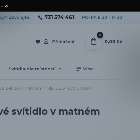
kusy!
731 574 461
ady? Zavolejte.
PO-PÁ 8:30 - 14:30
0
0,00 Kč
Přihlášení
Svítidla dle místností
Více
é svítidlo v matném niklu, LED 16W, 3000K
vé svítidlo v matném