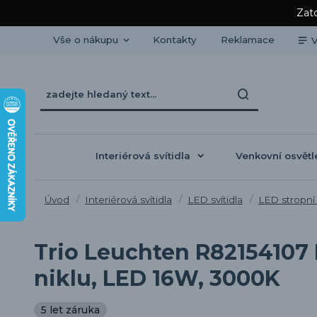
Zato
Vše o nákupu
Kontakty
Reklamace
V
Interiérová svítidla
Venkovní osvětl
Úvod
Interiérová svítidla
LED svítidla
LED stropní 
Trio Leuchten R82154107
niklu, LED 16W, 3000K
5 let záruka