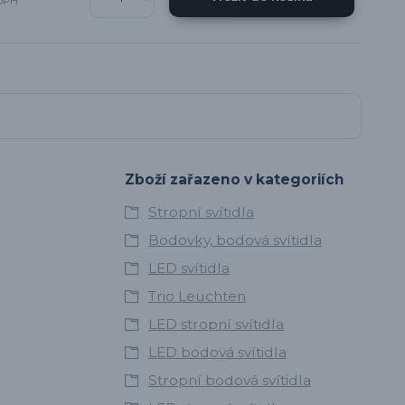
DPH
Zboží zařazeno v kategoriích
Stropní svítidla
Bodovky, bodová svítidla
LED svítidla
Trio Leuchten
LED stropní svítidla
LED bodová svítidla
Stropní bodová svítidla