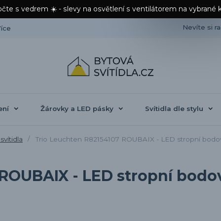
čte s vedrem ☀️ - slevy na osvětlení s ventilátorem na vybrané 
Nevíte si r
íce
ení
Žárovky a LED pásky
Svítidla dle stylu
svítidla
Trio Leuchten R82154107 ROUBAIX - LED stropní bodov
 ROUBAIX - LED stropní bodo