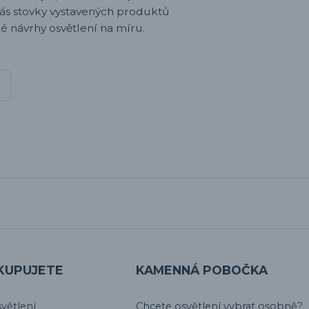
nás stovky vystavených produktů
é návrhy osvětlení na míru.
KUPUJETE
KAMENNÁ POBOČKA
větlení
Chcete osvětlení vybrat osobně?