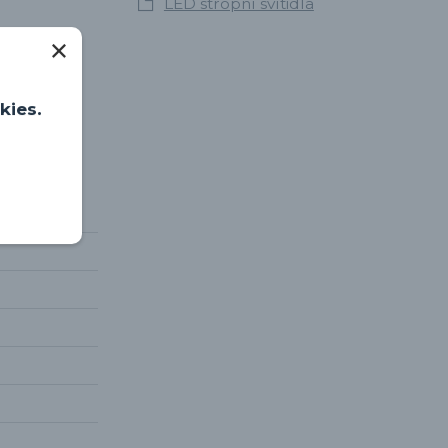
LED stropní svítidla
kies.