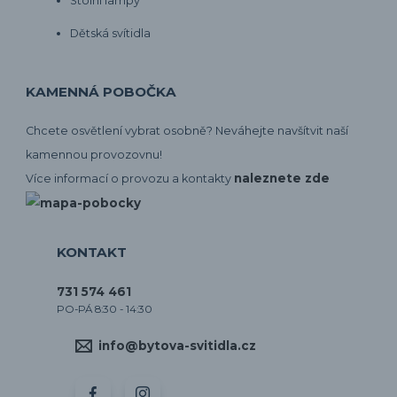
Stolní lampy
Dětská svítidla
KAMENNÁ POBOČKA
Chcete osvětlení vybrat osobně? Neváhejte navšítvit naší
kamennou provozovnu!
naleznete zde
Více informací o provozu a kontakty
KONTAKT
731 574 461
PO-PÁ 8:30 - 14:30
info@bytova-svitidla.cz