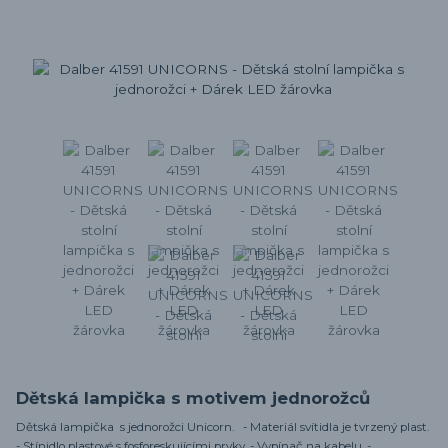
Dětská lampička s motivem jednorožců
Dětská lampička s jednorožci Unicorn. - Materiál svítidla je tvrzený plast.
- Stínidlo plastové s fosforeskujícími prvky. - Vypínač na kabelu. -