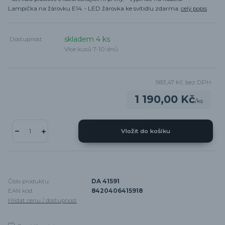
Lampička na žárovku E14. - LED žárovka ke svítidlu zdarma.
celý popis
skladem 4 ks
Dostupnost
Více kusů 7-10 dnů
983,47 Kč
bez DPH
1 190,00 Kč
/
ks
Vložit do košíku
Číslo produktu:
DA 41591
EAN kód:
8420406415918
Hlídat cenu / dostupnost