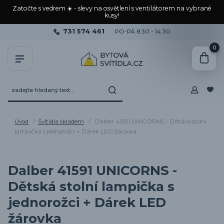
Zatočte s vedrem ☀️ - slevy na osvětlení s ventilátorem na vybrané
kusy!
731 574 461
PO-PÁ 8:30 - 14:30
0
Úvod
Svítidla skladem
Dalber 41591 UNICORNS - Dětská stolní
lampička s jednorožci + Dárek LED žárovka
Dalber 41591 UNICORNS -
Dětská stolní lampička s
jednorožci + Dárek LED
žárovka