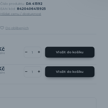
Číslo produktu:
DA 41592
EAN kód:
8420406415925
Hlídat cenu / dostupnost
Do oblíbených
Kč
Vložit do košíku
DPH
Kč
Vložit do košíku
DPH