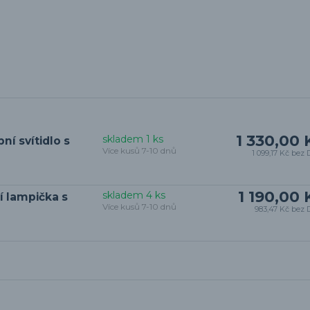
1 330,00 
skladem 1 ks
í svítidlo s
Více kusů 7-10 dnů
1 099,17 Kč
bez 
1 190,00 
skladem 4 ks
í lampička s
Více kusů 7-10 dnů
983,47 Kč
bez 