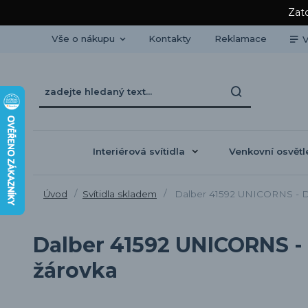
Zato
Vše o nákupu
Kontakty
Reklamace
V
Interiérová svítidla
Venkovní osvětl
Úvod
Svítidla skladem
Dalber 41592 UNICORNS - Dět
Dalber 41592 UNICORNS - 
žárovka