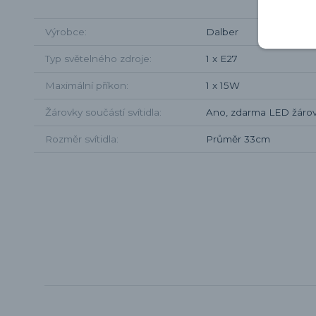
Výrobce
Dalber
Typ světelného zdroje
1 x E27
Maximální příkon
1 x 15W
Žárovky součástí svítidla
Ano, zdarma LED žárov
Rozměr svítidla
Průměr 33cm