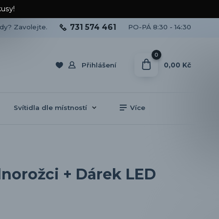
kusy!
731 574 461
ady? Zavolejte.
PO-PÁ 8:30 - 14:30
0
0,00 Kč
Přihlášení
Svítidla dle místností
Více
dnorožci + Dárek LED