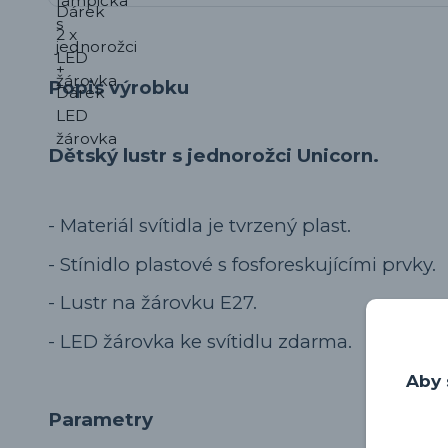
Popis výrobku
Dětský lustr s jednorožci Unicorn.
- Materiál svítidla je tvrzený plast.
- Stínidlo plastové s fosforeskujícími prvky.
- Lustr na žárovku E27.
- LED žárovka ke svítidlu zdarma.
Aby 
Parametry