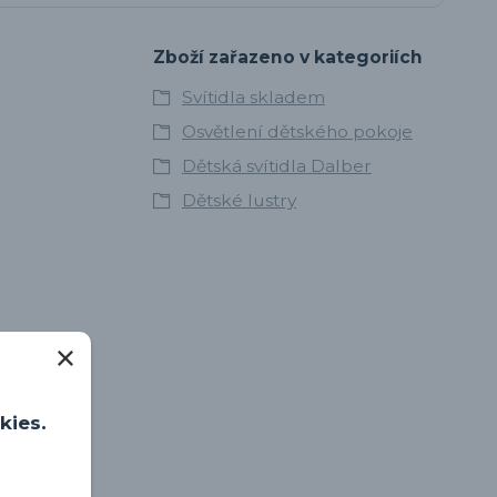
Zboží zařazeno v kategoriích
Svítidla skladem
Osvětlení dětského pokoje
Dětská svítidla Dalber
Dětské lustry
kies.