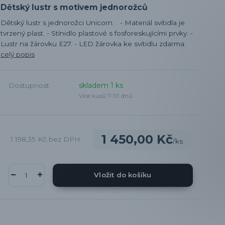
Dětský lustr s motivem jednorožců
Dětský lustr s jednorožci Unicorn. - Materiál svítidla je
tvrzený plast. - Stínidlo plastové s fosforeskujícími prvky. -
Lustr na žárovku E27. - LED žárovka ke svítidlu zdarma.
celý popis
skladem 1 ks
Dostupnost
Více kusů 7-10 dnů
1 450,00 Kč
1 198,35 Kč
bez DPH
/
ks
Vložit do košíku