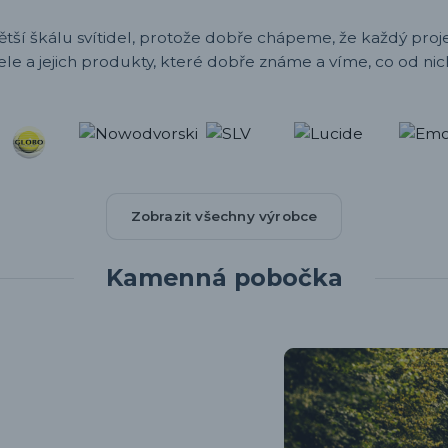
ětší škálu svítidel, protože dobře chápeme, že každý projek
ele a jejich produkty, které dobře známe a víme, co od nic
Zobrazit všechny výrobce
Kamenná pobočka