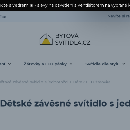
čte s vedrem ☀️ - slevy na osvětlení s ventilátorem na vybrané 
Nevíte si r
íce
ení
Žárovky a LED pásky
Svítidla dle stylu
ské závěsné svítidlo s jednorožci + Dárek LED žárovka
Dětské závěsné svítidlo s je