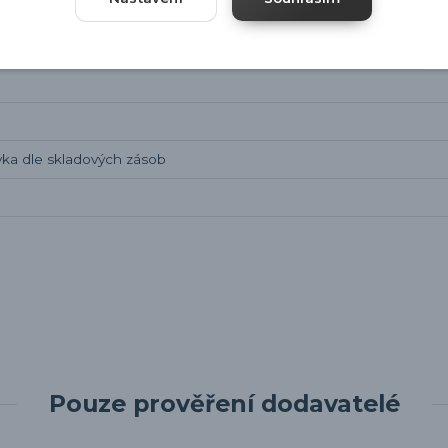
ka dle skladových zásob
Pouze prověření dodavatelé