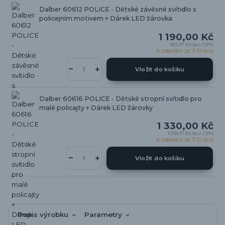
Dalber 60612 POLICE - Dětské závěsné svítidlo s
policejním motivem + Dárek LED žárovka
1 190,00 Kč
983,47 Kč
bez DPH
K odeslání za 7-10 dnů
Vložit do košíku
Dalber 60616 POLICE - Dětské stropní svítidlo pro
malé policajty + Dárek LED žárovky
1 330,00 Kč
1 099,17 Kč
bez DPH
K odeslání za 7-10 dnů
Vložit do košíku
Popis výrobku
Parametry