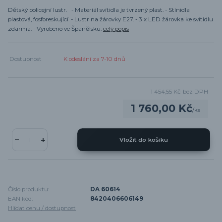
Dětský policejní lustr. - Materiál svítidla je tvrzený plast. - Stínidla
plastová, fosforeskující. - Lustr na žárovky E27. - 3 x LED žárovka ke svítidlu
zdarma. - Vyrobeno ve Španělsku.
celý popis
Dostupnost
K odeslání za 7-10 dnů
1 454,55 Kč
bez DPH
1 760,00 Kč
/
ks
Vložit do košíku
Číslo produktu:
DA 60614
EAN kód:
8420406606149
Hlídat cenu / dostupnost