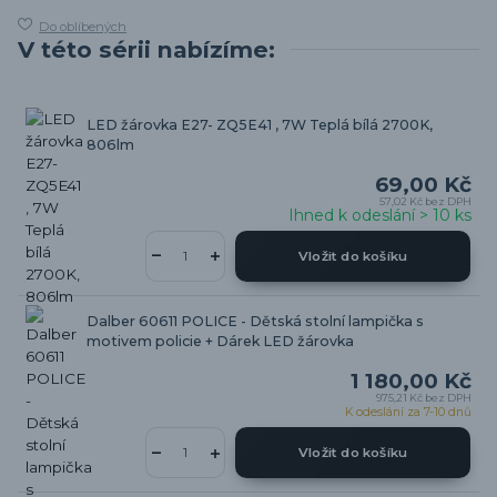
Do oblíbených
V této sérii nabízíme:
LED žárovka E27- ZQ5E41 , 7W Teplá bílá 2700K,
806lm
69,00 Kč
57,02 Kč
bez DPH
Ihned k odeslání > 10 ks
Vložit do košíku
Dalber 60611 POLICE - Dětská stolní lampička s
motivem policie + Dárek LED žárovka
1 180,00 Kč
975,21 Kč
bez DPH
K odeslání za 7-10 dnů
Vložit do košíku