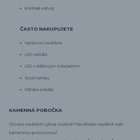
Kontakt eshop
ČASTO NAKUPUJETE
Venkovní osvětlení
LED svítidla
LED s dálkovým ovladačem
Stolní lampy
Dětská svítidla
KAMENNÁ POBOČKA
Chcete osvětlení vybrat osobně? Neváhejte navšítvit naší
kamennou provozovnu!