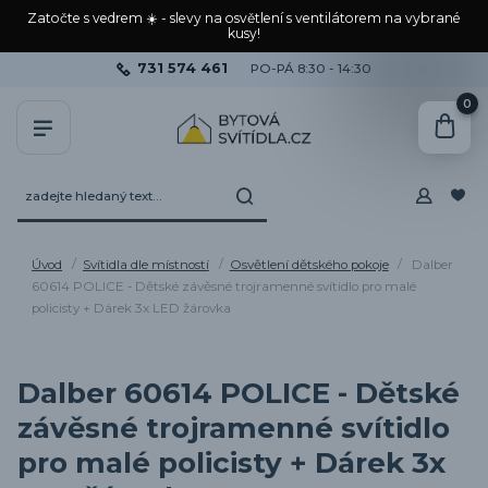
Zatočte s vedrem ☀️ - slevy na osvětlení s ventilátorem na vybrané
kusy!
731 574 461
PO-PÁ 8:30 - 14:30
0
Úvod
Svítidla dle místností
Osvětlení dětského pokoje
Dalber
60614 POLICE - Dětské závěsné trojramenné svítidlo pro malé
policisty + Dárek 3x LED žárovka
Dalber 60614 POLICE - Dětské
závěsné trojramenné svítidlo
pro malé policisty + Dárek 3x