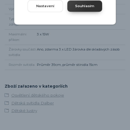
Nastavení
Souhlasím
Výrobce
Dalber
Typ světelného
3 x E27
zdroje
Maximální
3 x 15W
příkon
Žárovky součástí
Ano, zdarma 3 x LED žárovka dle skladových zásob
svítidla
Rozměr svítidla
Průměr 39cm, průměr stínidla 15cm
Zboží zařazeno v kategoriích
Osvětlení dětského pokoje
Dětská svítidla Dalber
Dětské lustry