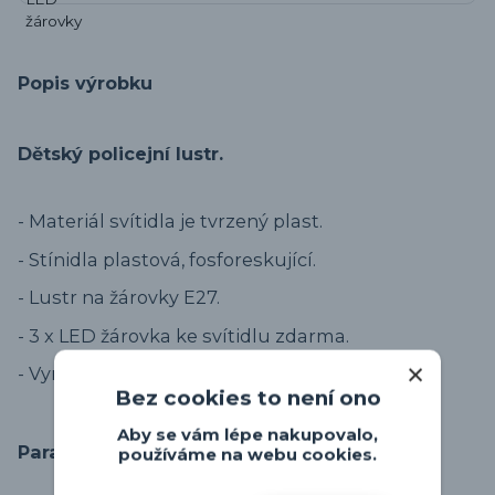
Popis výrobku
Dětský policejní lustr.
- Materiál svítidla je tvrzený plast.
- Stínidla plastová, fosforeskující.
- Lustr na žárovky E27.
- 3 x LED žárovka ke svítidlu zdarma.
- Vyrobeno ve Španělsku.
Bez cookies to není ono
Aby se vám lépe nakupovalo,
Parametry
používáme na webu cookies.