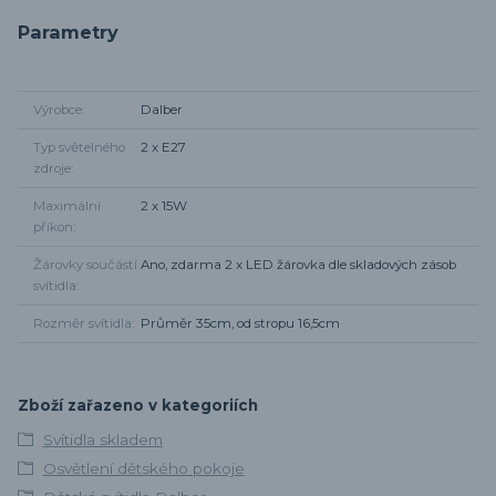
Parametry
Výrobce
Dalber
Typ světelného
2 x E27
zdroje
Maximální
2 x 15W
příkon
Žárovky součástí
Ano, zdarma 2 x LED žárovka dle skladových zásob
svítidla
Rozměr svítidla
Průměr 35cm, od stropu 16,5cm
Zboží zařazeno v kategoriích
Svítidla skladem
Osvětlení dětského pokoje