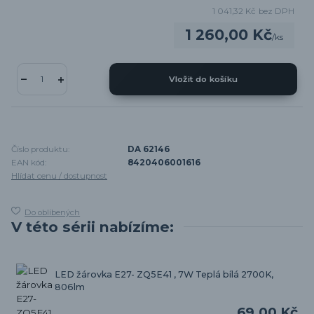
1 041,32 Kč
bez DPH
1 260,00 Kč
/
ks
Vložit do košíku
Číslo produktu:
DA 62146
EAN kód:
8420406001616
Hlídat cenu / dostupnost
Do oblíbených
V této sérii nabízíme:
LED žárovka E27- ZQ5E41 , 7W Teplá bílá 2700K,
806lm
69,00 Kč