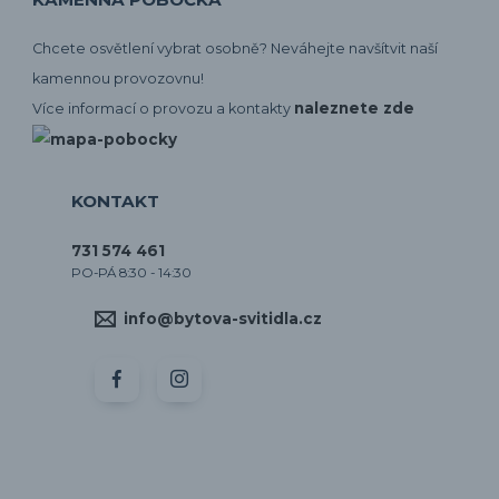
Chcete osvětlení vybrat osobně? Neváhejte navšítvit naší
kamennou provozovnu!
naleznete zde
Více informací o provozu a kontakty
KONTAKT
731 574 461
PO-PÁ 8:30 - 14:30
info@bytova-svitidla.cz
by CORA osvětlení