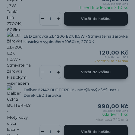
57,02 Kč
bez DPH
Ihned k odeslání > 10 ks
Vložit do košíku
LED žárovka ZL4206 E27, 11,5W - Stmívatelná žárovka
klasickým vypínačem 1060lm, 2700K
120,00 Kč
99,17 Kč
bez DPH
K odeslání za 7-10 dnů
Vložit do košíku
Dalber 62142 BUTTERFLY - Motýlkový dívčí lustr +
Dárek LED žárovka
990,00 Kč
818,18 Kč
bez DPH
skladem 1 ks
Více kusů 7-10 dnů
Vložit do košíku