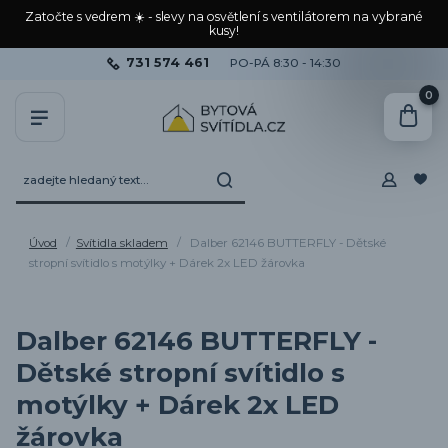
Zatočte s vedrem ☀️ - slevy na osvětlení s ventilátorem na vybrané
kusy!
731 574 461
PO-PÁ 8:30 - 14:30
0
Úvod
Svítidla skladem
Dalber 62146 BUTTERFLY - Dětské
stropní svítidlo s motýlky + Dárek 2x LED žárovka
Dalber 62146 BUTTERFLY -
Dětské stropní svítidlo s
motýlky + Dárek 2x LED
žárovka