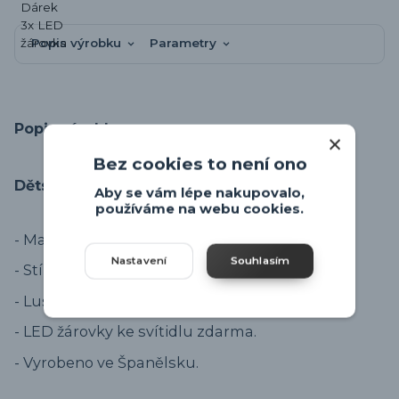
Popis výrobku
Parametry
Popis výrobku
Bez cookies to není ono
Dětský lustr s motýlky.
Aby se vám lépe nakupovalo,
používáme na webu cookies.
- Materiál svítidla je tvrzený plast.
Nastavení
Souhlasím
- Stínidlo plastové s 3D motýlkama.
- Lustr na žárovky E27.
- LED žárovky ke svítidlu zdarma.
- Vyrobeno ve Španělsku.