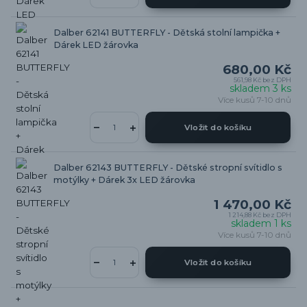
Dalber 62141 BUTTERFLY - Dětská stolní lampička +
Dárek LED žárovka
680,00 Kč
561,98 Kč
bez DPH
skladem 3 ks
Více kusů 7-10 dnů
Vložit do košíku
Dalber 62143 BUTTERFLY - Dětské stropní svítidlo s
motýlky + Dárek 3x LED žárovka
1 470,00 Kč
1 214,88 Kč
bez DPH
skladem 1 ks
Více kusů 7-10 dnů
Vložit do košíku