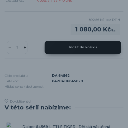
Dostupnost
K odeslání za 7-10 dnů
892,56 Kč
bez DPH
1 080,00 Kč
/
ks
Vložit do košíku
Číslo produktu:
DA 64562
EAN kód:
8420406645629
Hlídat cenu / dostupnost
Do oblíbených
V této sérii nabízíme:
Dalber 64568 LITTLE TIGER - Dětská nástěnná