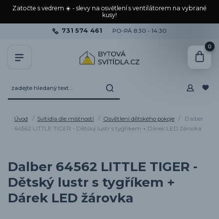
Zatočte s vedrem ☀️ - slevy na osvětlení s ventilátorem na vybrané
kusy!
731 574 461
PO-PÁ 8:30 - 14:30
0
Úvod
Svítidla dle místností
Osvětlení dětského pokoje
Dalber
64562 LITTLE TIGER - Dětský lustr s tygříkem + Dárek LED žárovka
Dalber 64562 LITTLE TIGER -
Dětský lustr s tygříkem +
Dárek LED žárovka