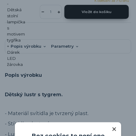
K odeslání za 7-10 dnů
Vložit do košíku
Popis výrobku
Parametry
Popis výrobku
Dětský lustr s tygrem.
- Materiál svítidla je tvrzený plast.
- Stínidlo plastové.
- Lustr na žárovku E27.
Bez cookies to není ono