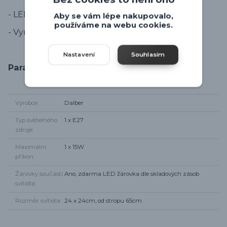
- LED žárovka ke svítidlu zdarma.
Aby se vám lépe nakupovalo,
používáme na webu cookies.
- Vyrobeno ve Španělsku.
Nastavení
Souhlasím
Parametry
Výrobce
Dalber
Typ světelného
1 x E27
zdroje
Maximální
1 x 15W
příkon
Žárovky součástí
Ano, zdarma LED žárovka dle skladových zásob
svítidla
Rozměr svítidla
24 x 24cm, od stropu 65cm