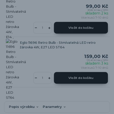
99,00 Kč
81,82 Kč
bez DPH
skladem 2 ks
Více kusů 7-10 dnů
Vložit do košíku
Eglo 11696 Retro Bulb - Stmívatelná LED retro
žárovka 4W, E27 LED ST64
159,00 Kč
131,40 Kč
bez DPH
skladem 3 ks
Více kusů 7-10 dnů
Vložit do košíku
Popis výrobku
Parametry