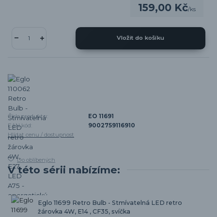
159,00 Kč
/
ks
Vložit do košíku
Číslo produktu:
EO 11691
EAN kód:
9002759116910
Hlídat cenu / dostupnost
Do oblíbených
V této sérii nabízíme:
Eglo 11699 Retro Bulb - Stmívatelná LED retro
žárovka 4W, E14 , CF35, svíčka