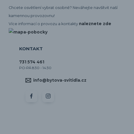
Chcete osvětlení vybrat osobně? Neváhejte navšítvit naší
kamennou provozovnu!
naleznete zde
Více informací o provozu a kontakty
KONTAKT
731 574 461
PO-PÁ 8:30 - 14:30
info@bytova-svitidla.cz
by CORA osvětlení