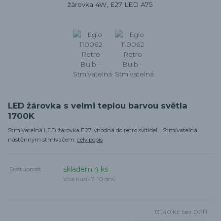
LED žárovka s velmi teplou barvou světla
1700K
Stmívatelná LED žárovka E27, vhodná do retro svítidel. Stmívatelná
nástěnným stmívačem.
celý popis
skladem 4 ks
Dostupnost
Více kusů 7-10 dnů
131,40 Kč
bez DPH