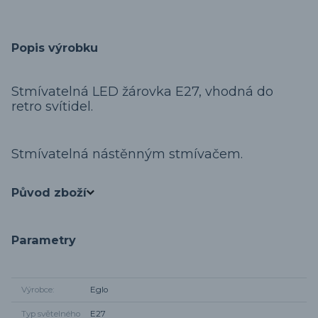
Popis výrobku
Stmívatelná LED žárovka E27, vhodná do
retro svítidel.
Stmívatelná nástěnným stmívačem.
Původ zboží
Parametry
Výrobce
Eglo
Typ světelného
E27