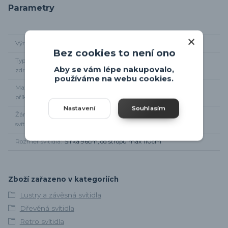
Parametry
Výrobce
Eglo
Bez cookies to není ono
Typ světelného
5 x E27
Aby se vám lépe nakupovalo,
zdroje
používáme na webu cookies.
Maximální
5 x 60W
příkon
Nastavení
Souhlasím
Žárovky součástí
Ne
svítidla
Rozměr svítidla
Šířka 96cm, od stropu max 110cm
Zboží zařazeno v kategoriích
Lustry a závěsná svítidla
Dřevěná svítidla
Retro svítidla