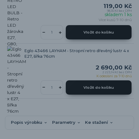
119,00 Kč
98,35 Kč
bez DPH
skladem 1 ks
Více kusů 7-10 dnů
Vložit do košíku
Eglo 43466 LAYHAM - Stropní retro dřevěný lustr 4 x
E27, šířka 76cm
2 690,00 Kč
2 223,14 Kč
bez DPH
K odeslání za 7-10 dnů
Vložit do košíku
Popis výrobku
Parametry
Ke stažení