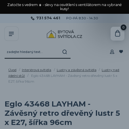
Zatočte s vedrem ☀️ - slevy na osvětlení s ventilátorem na vybrané
kusy!
731 574 461
PO-PÁ 8:30 - 14:30
0
Úvod
Interiérová svítidla
Lustry a závěsná svítidla
Lustry nad
jídelní stůl
Eglo 43468 LAYHAM - Závěsný retro dřevěný lustr 5 x
E27, šířka 96cm
Eglo 43468 LAYHAM -
Závěsný retro dřevěný lustr 5
x E27, šířka 96cm