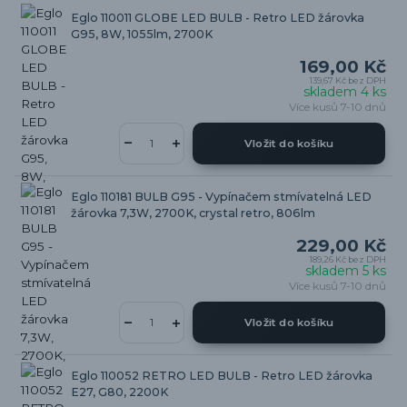
Eglo 110011 GLOBE LED BULB - Retro LED žárovka
G95, 8W, 1055lm, 2700K
169,00 Kč
139,67 Kč
bez DPH
skladem 4 ks
Více kusů 7-10 dnů
Vložit do košíku
Eglo 110181 BULB G95 - Vypínačem stmívatelná LED
žárovka 7,3W, 2700K, crystal retro, 806lm
229,00 Kč
189,26 Kč
bez DPH
skladem 5 ks
Více kusů 7-10 dnů
Vložit do košíku
Eglo 110052 RETRO LED BULB - Retro LED žárovka
E27, G80, 2200K