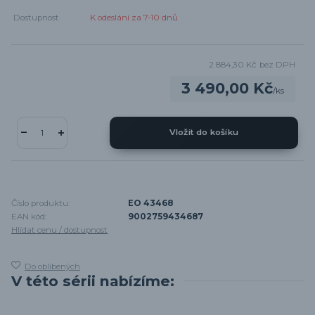
Dostupnost
K odeslání za 7-10 dnů
2 884,30 Kč
bez DPH
3 490,00 Kč
/
ks
Vložit do košíku
Číslo produktu:
EO 43468
EAN kód:
9002759434687
Hlídat cenu / dostupnost
Do oblíbených
V této sérii nabízíme: