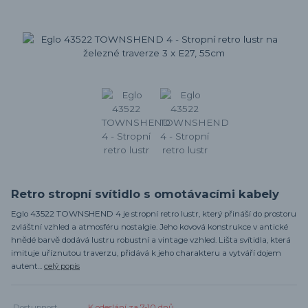
Retro stropní svítidlo s omotávacími kabely
Eglo 43522 TOWNSHEND 4 je stropní retro lustr, který přináší do prostoru
zvláštní vzhled a atmosféru nostalgie. Jeho kovová konstrukce v antické
hnědé barvě dodává lustru robustní a vintage vzhled. Lišta svítidla, která
imituje uříznutou traverzu, přidává k jeho charakteru a vytváří dojem
autent...
celý popis
Dostupnost
K odeslání za 7-10 dnů