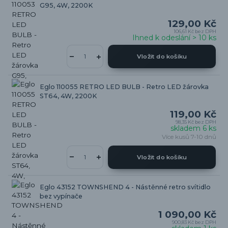
G95, 4W, 2200K
129,00 Kč
106,61 Kč
bez DPH
Ihned k odeslání > 10 ks
Vložit do košíku
Eglo 110055 RETRO LED BULB - Retro LED žárovka
ST64, 4W, 2200K
119,00 Kč
98,35 Kč
bez DPH
skladem 6 ks
Více kusů 7-10 dnů
Vložit do košíku
Eglo 43152 TOWNSHEND 4 - Nástěnné retro svítidlo
bez vypínače
1 090,00 Kč
900,83 Kč
bez DPH