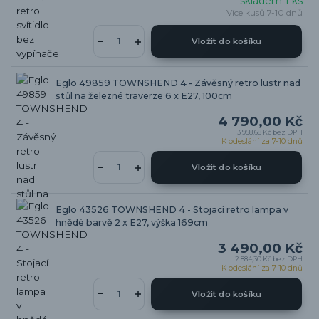
skladem 1 ks
Více kusů 7-10 dnů
Vložit do košíku
Eglo 49859 TOWNSHEND 4 - Závěsný retro lustr nad
stůl na železné traverze 6 x E27, 100cm
4 790,00 Kč
3 958,68 Kč
bez DPH
K odeslání za 7-10 dnů
Vložit do košíku
Eglo 43526 TOWNSHEND 4 - Stojací retro lampa v
hnědé barvě 2 x E27, výška 169cm
3 490,00 Kč
2 884,30 Kč
bez DPH
K odeslání za 7-10 dnů
Vložit do košíku