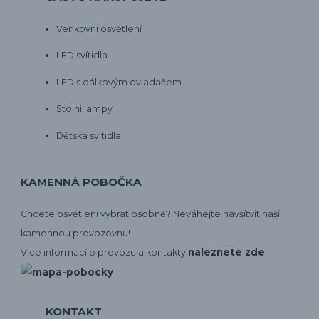
Venkovní osvětlení
LED svítidla
LED s dálkovým ovladačem
Stolní lampy
Dětská svítidla
KAMENNÁ POBOČKA
Chcete osvětlení vybrat osobně? Neváhejte navšítvit naší
kamennou provozovnu!
naleznete zde
Více informací o provozu a kontakty
KONTAKT