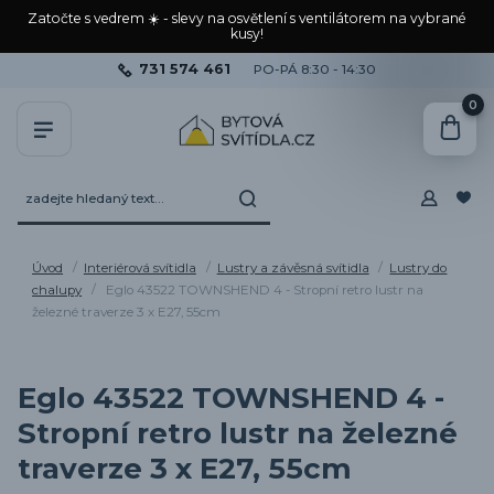
Zatočte s vedrem ☀️ - slevy na osvětlení s ventilátorem na vybrané
kusy!
731 574 461
PO-PÁ 8:30 - 14:30
0
Úvod
Interiérová svítidla
Lustry a závěsná svítidla
Lustry do
chalupy
Eglo 43522 TOWNSHEND 4 - Stropní retro lustr na
železné traverze 3 x E27, 55cm
Eglo 43522 TOWNSHEND 4 -
Stropní retro lustr na železné
traverze 3 x E27, 55cm