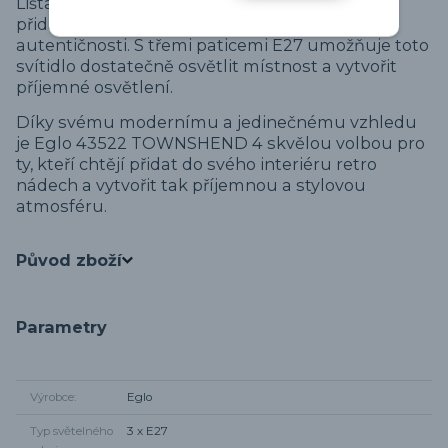
Lišta svítidla, která imituje uříznutou traverzu,
přidává k jeho charakteru a vytváří dojem
autentičnosti. S třemi paticemi E27 umožňuje toto
svítidlo dostatečně osvětlit místnost a vytvořit
příjemné osvětlení.
Díky svému modernímu a jedinečnému vzhledu
je Eglo 43522 TOWNSHEND 4 skvělou volbou pro
ty, kteří chtějí přidat do svého interiéru retro
nádech a vytvořit tak příjemnou a stylovou
atmosféru.
Původ zboží
Parametry
Výrobce
Eglo
Typ světelného
3 x E27