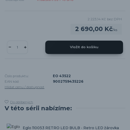
2 223,14 Kč
bez DPH
2 690,00 Kč
/
ks
Vložit do košíku
Číslo produktu:
EO 43522
EAN kód:
9002759435226
Hlídat cenu / dostupnost
Do oblíbených
V této sérii nabízíme:
Eglo 110053 RETRO LED BULB - Retro LED žárovka