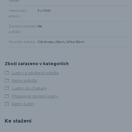
zdroje
Maximální
3 x 10W
příkon
Žárovky součástí
Ne
svítidla
Rozměr svítidla
Od stropu 26cm, šířka 55cm
Zboží zařazeno v kategoriích
Lustry a závěsná svítidla
Retro svítidla
Lustry do chalupy
Přisazené stropní lustry
Retro lustry
Ke stažení