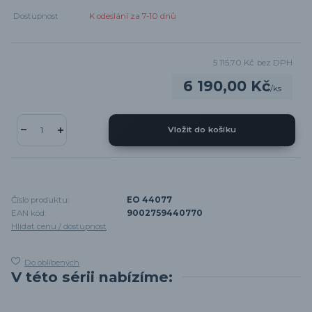
Dostupnost
K odeslání za 7-10 dnů
5 115,70 Kč
bez DPH
6 190,00 Kč
/
ks
Vložit do košíku
Číslo produktu:
EO 44077
EAN kód:
9002759440770
Hlídat cenu / dostupnost
Do oblíbených
V této sérii nabízíme: