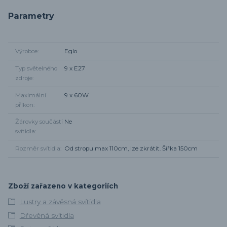
Parametry
Výrobce
Eglo
Typ světelného
9 x E27
zdroje
Maximální
9 x 60W
příkon
Žárovky součástí
Ne
svítidla
Rozměr svítidla
Od stropu max 110cm, lze zkrátit. Šířka 150cm
Zboží zařazeno v kategoriích
Lustry a závěsná svítidla
Dřevěná svítidla