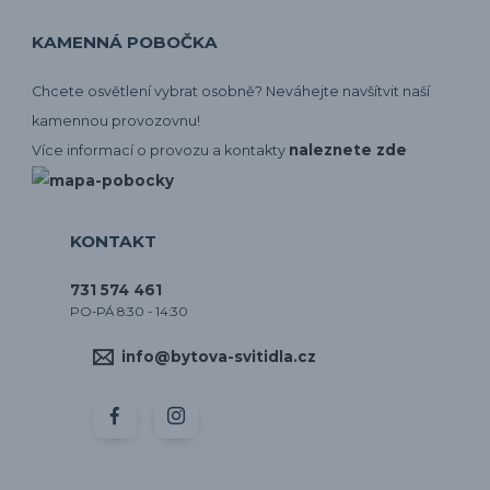
KAMENNÁ POBOČKA
Chcete osvětlení vybrat osobně? Neváhejte navšítvit naší
kamennou provozovnu!
naleznete zde
Více informací o provozu a kontakty
KONTAKT
731 574 461
PO-PÁ 8:30 - 14:30
info@bytova-svitidla.cz