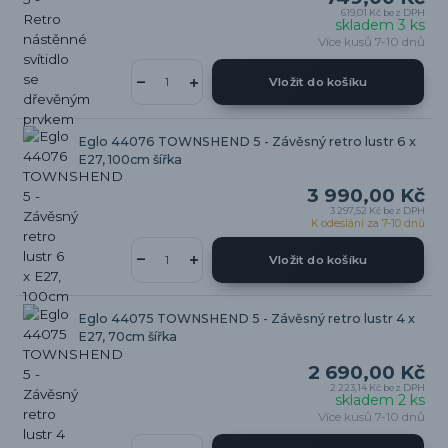
619,01 Kč
bez DPH
skladem 3 ks
Více kusů 7-10 dnů
Vložit do košíku
Eglo 44076 TOWNSHEND 5 - Závěsný retro lustr 6 x
E27, 100cm šířka
3 990,00 Kč
3 297,52 Kč
bez DPH
K odeslání za 7-10 dnů
Vložit do košíku
Eglo 44075 TOWNSHEND 5 - Závěsný retro lustr 4 x
E27, 70cm šířka
2 690,00 Kč
2 223,14 Kč
bez DPH
skladem 2 ks
Více kusů 7-10 dnů