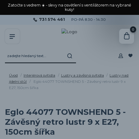
Zatočte s vedrem ☀️ - slevy na osvětlení s ventilátorem na vybrané
kusy!
731 574 461
PO-PÁ 8:30 - 14:30
0
Úvod
Interiérová svítidla
Lustry a závěsná svítidla
Lustry nad
jídelní stůl
Eglo 44077 TOWNSHEND 5 - Závěsný retro lustr 9 x
E27, 150cm šířka
Eglo 44077 TOWNSHEND 5 -
Závěsný retro lustr 9 x E27,
150cm šířka