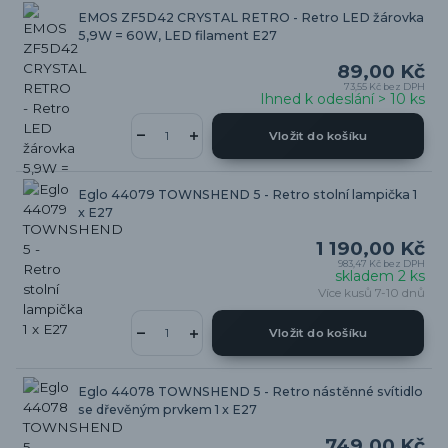
EMOS ZF5D42 CRYSTAL RETRO - Retro LED žárovka
5,9W = 60W, LED filament E27
89,00 Kč
73,55 Kč
bez DPH
Ihned k odeslání > 10 ks
Vložit do košíku
Eglo 44079 TOWNSHEND 5 - Retro stolní lampička 1
x E27
1 190,00 Kč
983,47 Kč
bez DPH
skladem 2 ks
Více kusů 7-10 dnů
Vložit do košíku
Eglo 44078 TOWNSHEND 5 - Retro nástěnné svítidlo
se dřevěným prvkem 1 x E27
749,00 Kč