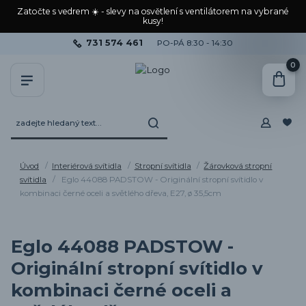
Zatočte s vedrem ☀️ - slevy na osvětlení s ventilátorem na vybrané
kusy!
731 574 461
PO-PÁ 8:30 - 14:30
0
Úvod
Interiérová svítidla
Stropní svítidla
Žárovková stropní
svítidla
Eglo 44088 PADSTOW - Originální stropní svítidlo v
kombinaci černé oceli a světlého dřeva, E27, ø 35,5cm
Eglo 44088 PADSTOW -
Originální stropní svítidlo v
kombinaci černé oceli a