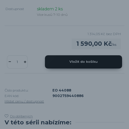
skladem 2 ks
Dostupnost
Více kusů 7-10 dnů
1 314,05 Kč
bez DPH
1 590,00 Kč
/
ks
Vložit do košíku
Číslo produktu:
EO 44088
EAN kód:
9002759440886
Hlídat cenu / dostupnost
Do oblíbených
V této sérii nabízíme: