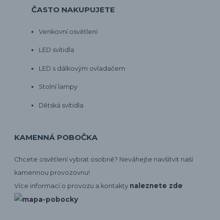
ČASTO NAKUPUJETE
Venkovní osvětlení
LED svítidla
LED s dálkovým ovladačem
Stolní lampy
Dětská svítidla
KAMENNÁ POBOČKA
Chcete osvětlení vybrat osobně? Neváhejte navšítvit naší
kamennou provozovnu!
naleznete zde
Více informací o provozu a kontakty