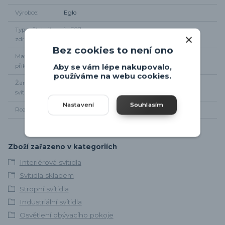
Výrobce
Eglo
Typ světelného
1x E27
zdroje
Bez cookies to není ono
Maximální
1x 60W
příkon
Aby se vám lépe nakupovalo,
používáme na webu cookies.
Žárovky součástí
Ne
svítidla
Nastavení
Souhlasím
Rozměr svítidla
od stropu max. 18,5cm, ø 35,5cm
Zboží zařazeno v kategoriích
Interiérová svítidla
Svítidla skladem
Stropní svítidla
Industriální svítidla
Osvětlení obývacího pokoje