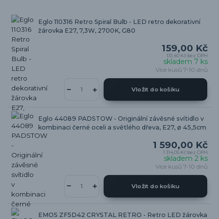
Eglo 110316 Retro Spiral Bulb - LED retro dekorativní
žárovka E27, 7,3W, 2700K, G80
159,00 Kč
131,40 Kč
bez DPH
skladem 7 ks
Více kusů 7-10 dnů
Vložit do košíku
Eglo 44089 PADSTOW - Originální závěsné svítidlo v
kombinaci černé oceli a světlého dřeva, E27, ø 45,5cm
1 590,00 Kč
1 314,05 Kč
bez DPH
skladem 2 ks
Více kusů 7-10 dnů
Vložit do košíku
EMOS ZF5D42 CRYSTAL RETRO - Retro LED žárovka