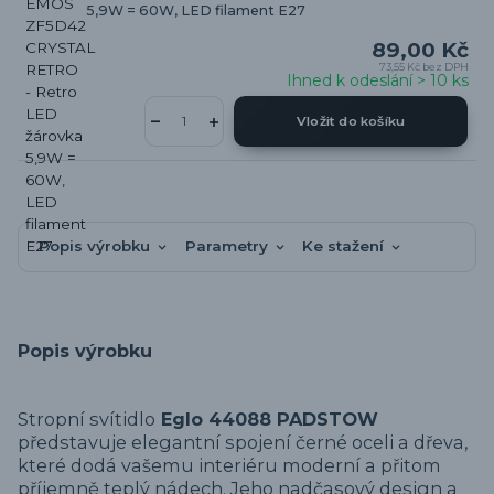
5,9W = 60W, LED filament E27
89,00 Kč
73,55 Kč
bez DPH
Ihned k odeslání > 10 ks
Vložit do košíku
Popis výrobku
Parametry
Ke stažení
Popis výrobku
Stropní svítidlo
Eglo 44088 PADSTOW
představuje elegantní spojení černé oceli a dřeva,
které dodá vašemu interiéru moderní a přitom
příjemně teplý nádech. Jeho nadčasový design a