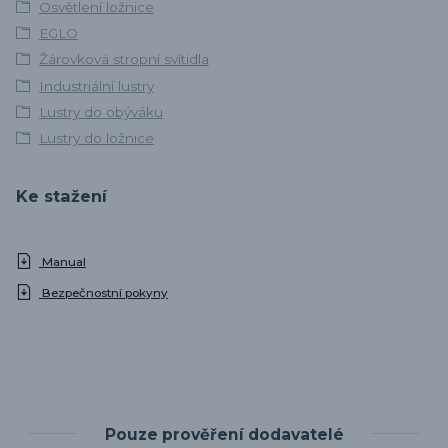
Osvětlení ložnice
EGLO
Žárovková stropní svítidla
Industriální lustry
Lustry do obýváku
Lustry do ložnice
Ke stažení
Manual
Bezpečnostní pokyny
Pouze prověření dodavatelé