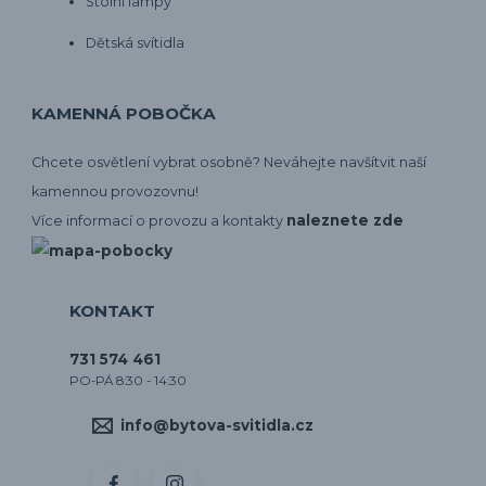
Stolní lampy
Dětská svítidla
KAMENNÁ POBOČKA
Chcete osvětlení vybrat osobně? Neváhejte navšítvit naší
kamennou provozovnu!
naleznete zde
Více informací o provozu a kontakty
KONTAKT
731 574 461
PO-PÁ 8:30 - 14:30
info@bytova-svitidla.cz