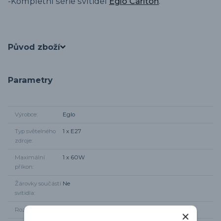
-Kompletní série svítidel
Eglo Carlton
.
Původ zboží
Parametry
Výrobce
Eglo
Typ světelného
1 x E27
zdroje
Maximální
1 x 60W
příkon
Žárovky součástí
Ne
svítidla
Rozměr svítidla
na délku max 110cm, průměr 20,5cm