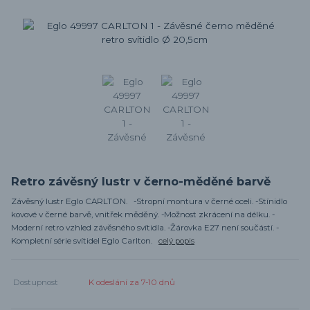
Retro závěsný lustr v černo-měděné barvě
Závěsný lustr Eglo CARLTON. -Stropní montura v černé oceli. -Stínidlo
kovové v černé barvě, vnitřek měděný. -Možnost zkrácení na délku. -
Moderní retro vzhled závěsného svítidla. -Žárovka E27 není součástí. -
Kompletní série svítidel Eglo Carlton.
celý popis
Dostupnost
K odeslání za 7-10 dnů