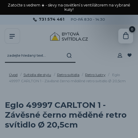
Zatočte s vedrem ☀️ - slevy na osvětlení s ventilátorem na vybrané
kusy!
731 574 461
PO-PÁ 8:30 - 14:30
0
Úvod
Svítidla dle stylu
Retro svítidla
Retro lustry
Eglo
49997 CARLTON 1 - Závěsné černo měděné retro svítidlo Ø 20,5cm
Eglo 49997 CARLTON 1 -
Závěsné černo měděné retro
svítidlo Ø 20,5cm