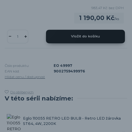
983,47 Kč
bez DPH
1 190,00 Kč
/
ks
Vložit do košíku
Číslo produktu:
EO 49997
EAN kód:
9002759499976
Hlídat cenu / dostupnost
Do oblíbených
V této sérii nabízíme:
Eglo 110055 RETRO LED BULB - Retro LED žárovka
ST64, 4W, 2200K