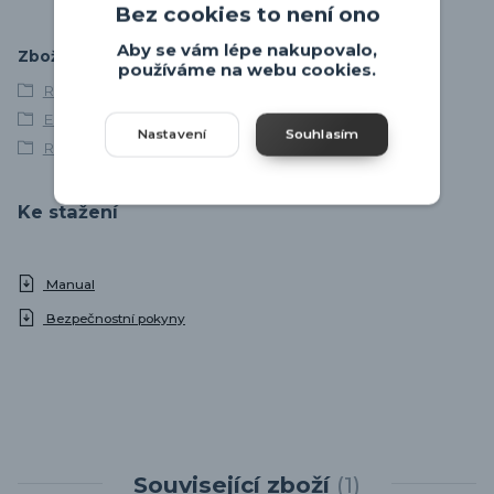
Bez cookies to není ono
Aby se vám lépe nakupovalo,
Zboží zařazeno v kategoriích
používáme na webu cookies.
Retro svítidla
EGLO
Nastavení
Souhlasím
Retro lustry
Ke stažení
Manual
Bezpečnostní pokyny
Související zboží
1