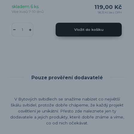
119,00 Kč
skladem 6 ks
Více kusů 7-10 dnů
98,35 Kč
bez DPH
Vložit do košíku
Pouze prověření dodavatelé
V Bytových svítidlech se snažíme nabízet co největší
škálu svítidel, protože dobře chápeme, že každý projekt
osvětlení je unikátní. Přesto zde naleznete jen ty
dodavatele a jejich produkty, které dobře známe a víme,
co od nich očekávat.