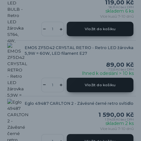
119,00 Kč
98,35 Kč
bez DPH
skladem 6 ks
Více kusů 7-10 dnů
Vložit do košíku
EMOS ZF5D42 CRYSTAL RETRO - Retro LED žárovka
5,9W = 60W, LED filament E27
89,00 Kč
73,55 Kč
bez DPH
Ihned k odeslání > 10 ks
Vložit do košíku
Eglo 49487 CARLTON 2 - Závěsné černé retro svítidlo
1 590,00 Kč
1 314,05 Kč
bez DPH
skladem 2 ks
Více kusů 7-10 dnů