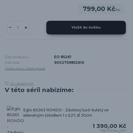
799,00 Kč
/
ks
Vložit do košíku
Číslo produktu:
EO 85261
EAN kód:
9002759852610
Hlídat cenu / dostupnost
Do oblíbených
V této sérii nabízíme:
Eglo 85263 RONDO - Závěsný lustr kulatý se
skleněným stínidlem 1 x E27, Ø 30cm
1 390,00 Kč
1 148,76 Kč
bez DPH