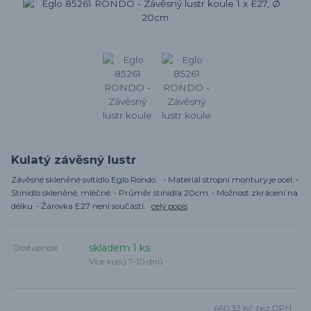
Kulatý závěsný lustr
Závěsné skleněné svítidlo Eglo Rondo. - Materiál stropní montury je ocel. -
Stínidlo skleněné, mléčné. - Průměr stínidla 20cm. - Možnost zkrácení na
délku. - Žárovka E27 není součástí.
celý popis
skladem 1 ks
Dostupnost
Více kusů 7-10 dnů
660,33 Kč
bez DPH