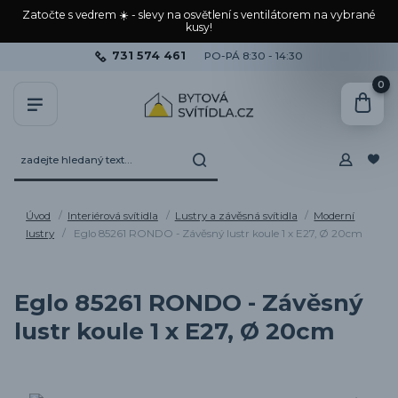
Zatočte s vedrem ☀️ - slevy na osvětlení s ventilátorem na vybrané
kusy!
731 574 461
PO-PÁ 8:30 - 14:30
0
Úvod
Interiérová svítidla
Lustry a závěsná svítidla
Moderní
lustry
Eglo 85261 RONDO - Závěsný lustr koule 1 x E27, Ø 20cm
Eglo 85261 RONDO - Závěsný
lustr koule 1 x E27, Ø 20cm