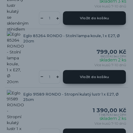
skladem 3 ks
Více kusů 7-10 dnů
Vložit do košíku
Eglo 85264 RONDO - Stolní lampa koule, 1 x E27, Ø
20cm
799,00 Kč
660,33 Kč
bez DPH
skladem 2 ks
Více kusů 7-10 dnů
Vložit do košíku
Eglo 91589 RONDO - Stropní kulatý lustr 1 x E27, Ø
25cm
1 390,00 Kč
1 148,76 Kč
bez DPH
skladem 2 ks
Více kusů 7-10 dnů