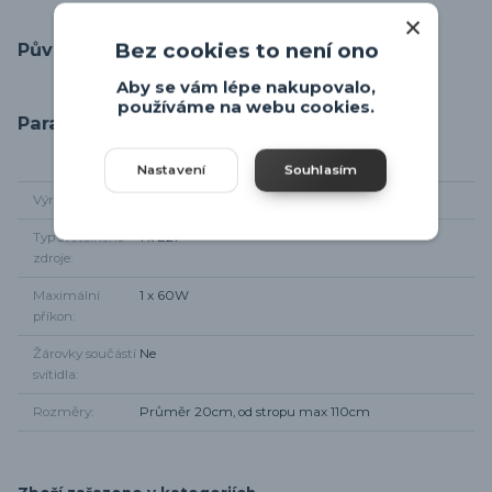
Bez cookies to není ono
Původ zboží
Aby se vám lépe nakupovalo,
používáme na webu cookies.
Parametry
Nastavení
Souhlasím
Výrobce
Eglo
Typ světelného
1 x E27
zdroje
Maximální
1 x 60W
příkon
Žárovky součástí
Ne
svítidla
Rozměry
Průměr 20cm, od stropu max 110cm