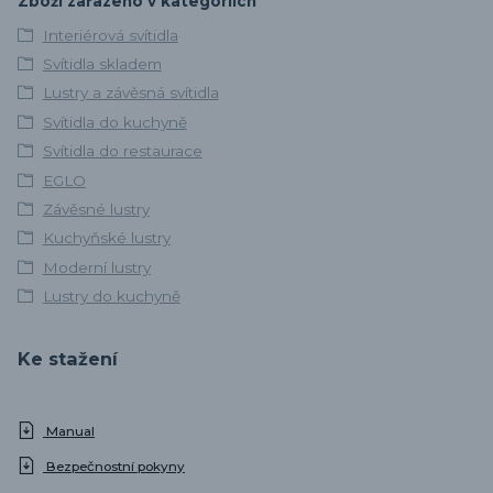
Zboží zařazeno v kategoriích
Interiérová svítidla
Svítidla skladem
Lustry a závěsná svítidla
Svítidla do kuchyně
Svítidla do restaurace
EGLO
Závěsné lustry
Kuchyňské lustry
Moderní lustry
Lustry do kuchyně
Ke stažení
Manual
Bezpečnostní pokyny