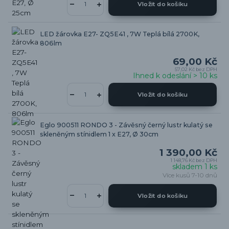
Vložit do košíku
LED žárovka E27- ZQ5E41 , 7W Teplá bílá 2700K,
806lm
69,00 Kč
57,02 Kč
bez DPH
Ihned k odeslání > 10 ks
Vložit do košíku
Eglo 900511 RONDO 3 - Závěsný černý lustr kulatý se
skleněným stínidlem 1 x E27, Ø 30cm
1 390,00 Kč
1 148,76 Kč
bez DPH
skladem 1 ks
Více kusů 7-10 dnů
Vložit do košíku