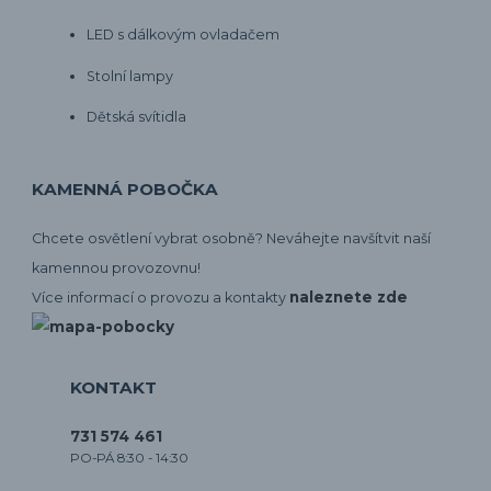
LED s dálkovým ovladačem
Stolní lampy
Dětská svítidla
KAMENNÁ POBOČKA
Chcete osvětlení vybrat osobně? Neváhejte navšítvit naší
kamennou provozovnu!
naleznete zde
Více informací o provozu a kontakty
KONTAKT
731 574 461
PO-PÁ 8:30 - 14:30