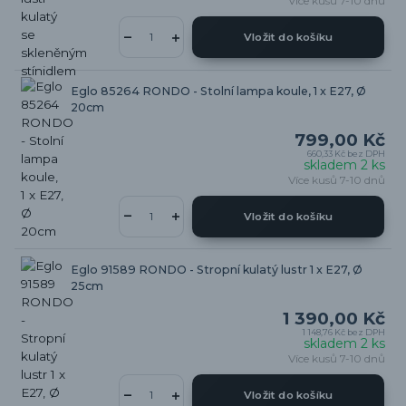
Více kusů 7-10 dnů
Vložit do košíku
Eglo 85264 RONDO - Stolní lampa koule, 1 x E27, Ø
20cm
799,00 Kč
660,33 Kč
bez DPH
skladem 2 ks
Více kusů 7-10 dnů
Vložit do košíku
Eglo 91589 RONDO - Stropní kulatý lustr 1 x E27, Ø
25cm
1 390,00 Kč
1 148,76 Kč
bez DPH
skladem 2 ks
Více kusů 7-10 dnů
Vložit do košíku