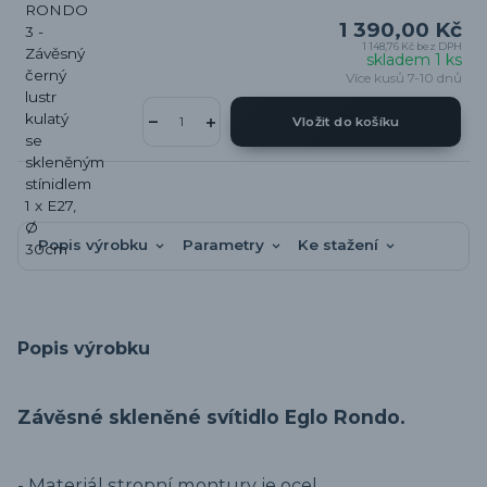
1 390,00 Kč
1 148,76 Kč
bez DPH
skladem 1 ks
Více kusů 7-10 dnů
Vložit do košíku
Popis výrobku
Parametry
Ke stažení
Popis výrobku
Závěsné skleněné svítidlo Eglo Rondo.
- Materiál stropní montury je ocel.