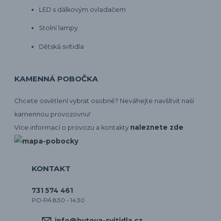
LED s dálkovým ovladačem
Stolní lampy
Dětská svítidla
KAMENNÁ POBOČKA
Chcete osvětlení vybrat osobně? Neváhejte navšítvit naší
kamennou provozovnu!
naleznete zde
Více informací o provozu a kontakty
KONTAKT
731 574 461
PO-PÁ 8:30 - 14:30
info@bytova-svitidla.cz