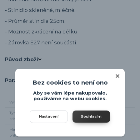
- Stínidlo skleněné, mléčné.
- Průměr stínidla 25cm.
- Možnost zkrácení na délku.
- Žárovka E27 není součástí.
Původ zboží
Parametry
Bez cookies to není ono
Aby se vám lépe nakupovalo,
používáme na webu cookies.
Výrobce
Eglo
Typ světelného
1 x E27
Nastavení
Souhlasím
zdroje
Maximální
1 x 60W
příkon