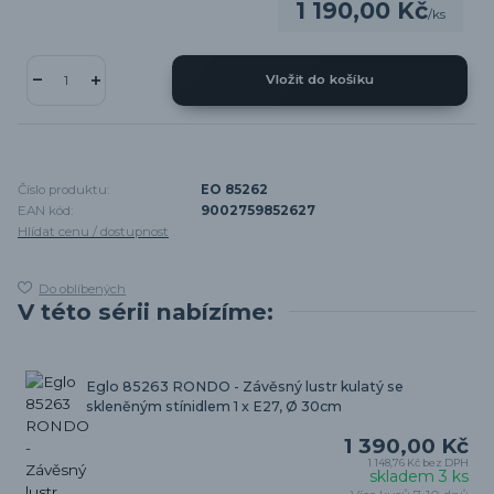
1 190,00 Kč
/
ks
Vložit do košíku
Číslo produktu:
EO 85262
EAN kód:
9002759852627
Hlídat cenu / dostupnost
Do oblíbených
V této sérii nabízíme:
Eglo 85263 RONDO - Závěsný lustr kulatý se
skleněným stínidlem 1 x E27, Ø 30cm
1 390,00 Kč
1 148,76 Kč
bez DPH
skladem 3 ks