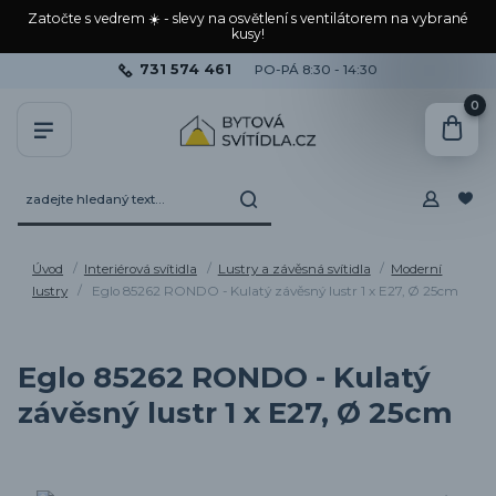
Zatočte s vedrem ☀️ - slevy na osvětlení s ventilátorem na vybrané
kusy!
731 574 461
PO-PÁ 8:30 - 14:30
0
Úvod
Interiérová svítidla
Lustry a závěsná svítidla
Moderní
lustry
Eglo 85262 RONDO - Kulatý závěsný lustr 1 x E27, Ø 25cm
Eglo 85262 RONDO - Kulatý
závěsný lustr 1 x E27, Ø 25cm