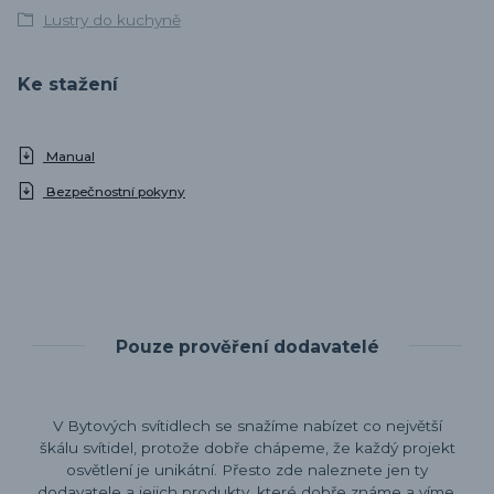
Lustry do kuchyně
Ke stažení
Manual
Bezpečnostní pokyny
Pouze prověření dodavatelé
V Bytových svítidlech se snažíme nabízet co největší
škálu svítidel, protože dobře chápeme, že každý projekt
osvětlení je unikátní. Přesto zde naleznete jen ty
dodavatele a jejich produkty, které dobře známe a víme,