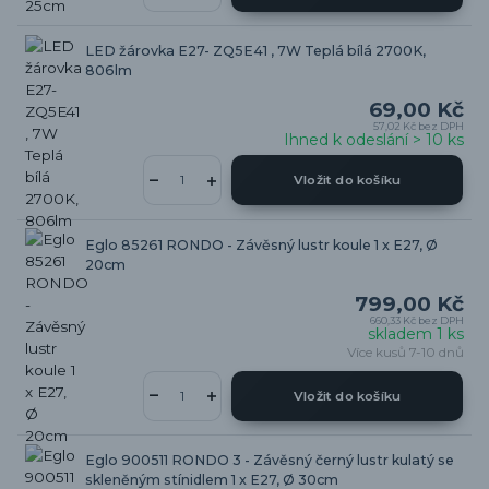
LED žárovka E27- ZQ5E41 , 7W Teplá bílá 2700K,
806lm
69,00 Kč
57,02 Kč
bez DPH
Ihned k odeslání > 10 ks
Vložit do košíku
Eglo 85261 RONDO - Závěsný lustr koule 1 x E27, Ø
20cm
799,00 Kč
660,33 Kč
bez DPH
skladem 1 ks
Více kusů 7-10 dnů
Vložit do košíku
Eglo 900511 RONDO 3 - Závěsný černý lustr kulatý se
skleněným stínidlem 1 x E27, Ø 30cm