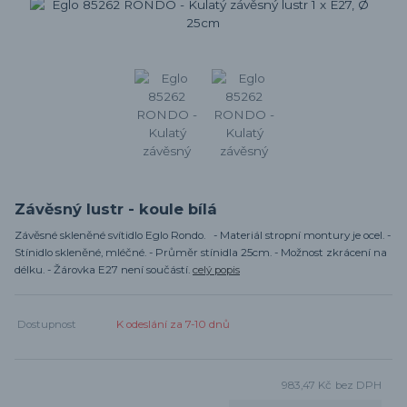
Závěsný lustr - koule bílá
Závěsné skleněné svítidlo Eglo Rondo. - Materiál stropní montury je ocel. -
Stínidlo skleněné, mléčné. - Průměr stínidla 25cm. - Možnost zkrácení na
délku. - Žárovka E27 není součástí.
celý popis
Dostupnost
K odeslání za 7-10 dnů
983,47 Kč
bez DPH