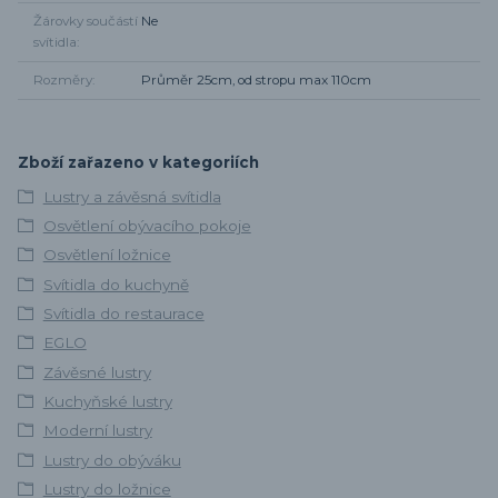
Žárovky součástí
Ne
svítidla
Rozměry
Průměr 25cm, od stropu max 110cm
Zboží zařazeno v kategoriích
Lustry a závěsná svítidla
Osvětlení obývacího pokoje
Osvětlení ložnice
Svítidla do kuchyně
Svítidla do restaurace
EGLO
Závěsné lustry
Kuchyňské lustry
Moderní lustry
Lustry do obýváku
Lustry do ložnice