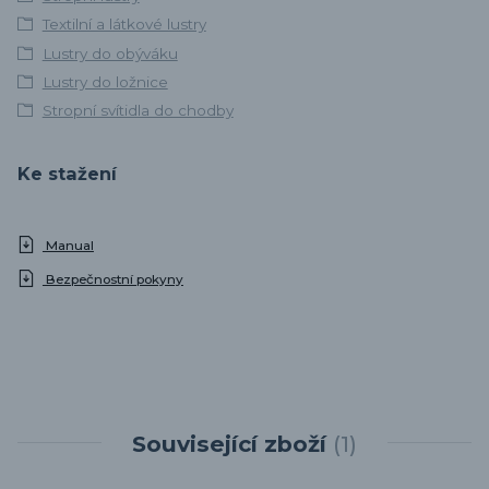
Textilní a látkové lustry
Lustry do obýváku
Lustry do ložnice
Stropní svítidla do chodby
Ke stažení
Manual
Bezpečnostní pokyny
Související zboží
1