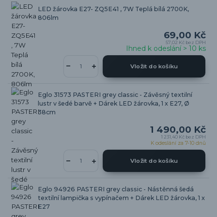
LED žárovka E27- ZQ5E41 , 7W Teplá bílá 2700K,
806lm
69,00 Kč
57,02 Kč
bez DPH
Ihned k odeslání > 10 ks
Vložit do košíku
Eglo 31573 PASTERI grey classic - Závěsný textilní
lustr v šedé barvě + Dárek LED žárovka, 1 x E27, Ø
38cm
1 490,00 Kč
1 231,40 Kč
bez DPH
K odeslání za 7-10 dnů
Vložit do košíku
Eglo 94926 PASTERI grey classic - Nástěnná šedá
textilní lampička s vypínačem + Dárek LED žárovka, 1 x
E27