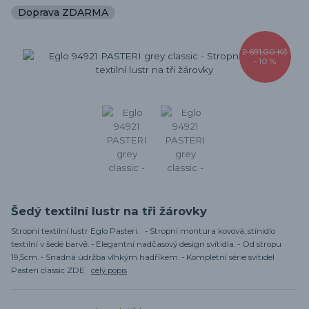
Doprava ZDARMA
2 691,00 Kč
- 10 %
Šedý textilní lustr na tři žárovky
Stropní textilní lustr Eglo Pasteri. - Stropní montura kovová, stínidlo
textilní v šedé barvě. - Elegantní nadčasový design svítidla. - Od stropu
19,5cm. - Snadná údržba vlhkým hadříkem. - Kompletní série svítidel
Pasteri classic ZDE
celý popis