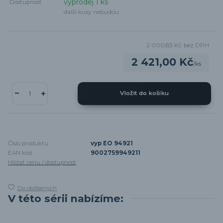
výprodej 1 ks
Dostupnost
další kusy nebudou
2 000,83 Kč
bez DPH
2 421,00 Kč
/
ks
Vložit do košíku
Číslo produktu:
vyp EO 94921
EAN kód:
9002759949211
Hlídat cenu / dostupnost
Do oblíbených
V této sérii nabízíme: