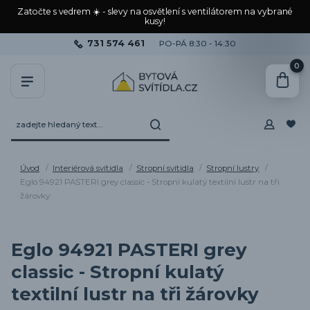
Zatočte s vedrem ☀️ - slevy na osvětlení s ventilátorem na vybrané
kusy!
731 574 461
PO-PÁ 8:30 - 14:30
0
Úvod
Interiérová svítidla
Stropní svítidla
Stropní lustry
Eglo 94921 PASTERI grey classic - Stropní kulatý textilní lustr na tři
žárovky
Eglo 94921 PASTERI grey
classic - Stropní kulatý
textilní lustr na tři žárovky