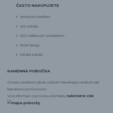
ČASTO NAKUPUJETE
Venkovní osvětlení
LED svítidla
LED s dálkovým ovladačem
Stolní lampy
Dětská svítidla
KAMENNÁ POBOČKA
Chcete osvětlení vybrat osobně? Neváhejte navšítvit naší
kamennou provozovnu!
naleznete zde
Více informací o provozu a kontakty