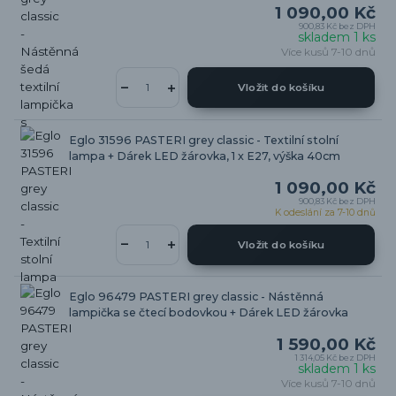
1 090,00 Kč
900,83 Kč
bez DPH
skladem 1 ks
Více kusů 7-10 dnů
Vložit do košíku
Eglo 31596 PASTERI grey classic - Textilní stolní
lampa + Dárek LED žárovka, 1 x E27, výška 40cm
1 090,00 Kč
900,83 Kč
bez DPH
K odeslání za 7-10 dnů
Vložit do košíku
Eglo 96479 PASTERI grey classic - Nástěnná
lampička se čtecí bodovkou + Dárek LED žárovka
1 590,00 Kč
1 314,05 Kč
bez DPH
skladem 1 ks
Více kusů 7-10 dnů