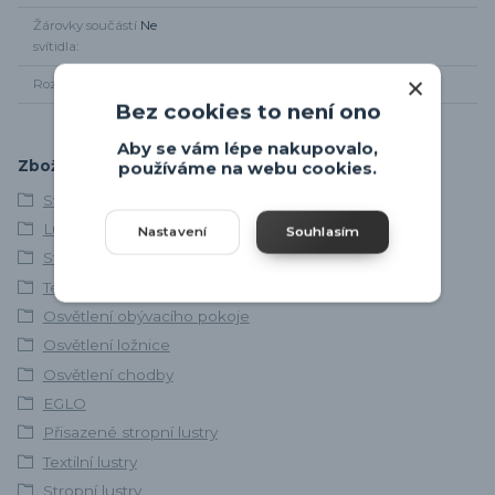
Žárovky součástí
Ne
svítidla
Rozměr svítidla
průměr 47,5cm, od stropu 19,5cm
Bez cookies to není ono
Aby se vám lépe nakupovalo,
Zboží zařazeno v kategoriích
používáme na webu cookies.
Svítidla skladem
Lustry a závěsná svítidla
Nastavení
Souhlasím
Stropní svítidla
Textilní svítidla
Osvětlení obývacího pokoje
Osvětlení ložnice
Osvětlení chodby
EGLO
Přisazené stropní lustry
Textilní lustry
Stropní lustry