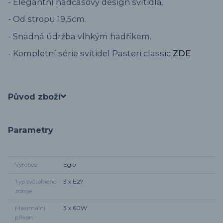
- Elegantní nadčasový design svítidla.
- Od stropu 19,5cm.
- Snadná údržba vlhkým hadříkem.
- Kompletní série svítidel Pasteri classic
ZDE
Původ zboží
Parametry
Výrobce
Eglo
Typ světelného
3 x E27
zdroje
Maximální
3 x 60W
příkon