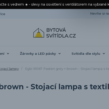
čte s vedrem ☀️ - slevy na osvětlení s ventilátorem na vybrané 
Nevíte si r
íce
ení
Žárovky a LED pásky
Svítidla dle stylu
ojací lampy
Eglo 95167 Pasteri grey + brown - Stojací lampa s t
 brown - Stojací lampa s text