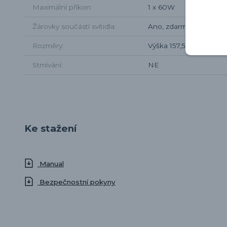
Maximální příkon
1 x 60W
Žárovky součástí svítidla
Ano, zdarma LED žárov
Rozměry
Výška 157,5 cm, průmě
Stmívání
NE
Ke stažení
Manual
Bezpečnostní pokyny