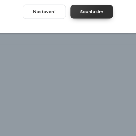
Nastavení
Souhlasím
ka dle skladových zásob
r 28cm