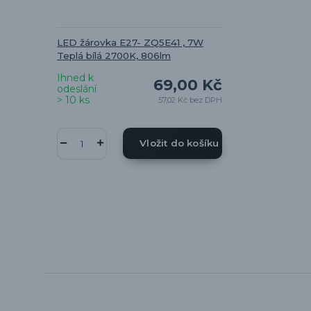
LED žárovka E27- ZQ5E41 , 7W
Teplá bílá 2700K, 806lm
Ihned k
69,00 Kč
odeslání
> 10 ks
57,02 Kč
bez DPH
Vložit do košíku