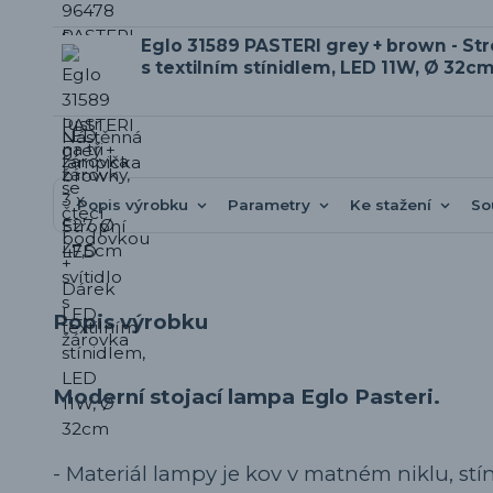
Eglo 31589 PASTERI grey + brown - Str
s textilním stínidlem, LED 11W, Ø 32c
Popis výrobku
Parametry
Ke stažení
So
Popis výrobku
Moderní stojací lampa Eglo Pasteri.
- Materiál lampy je kov v matném niklu, stín