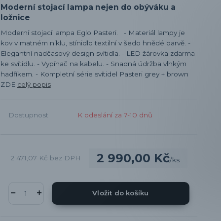
Moderní stojací lampa nejen do obýváku a
ložnice
Moderní stojací lampa Eglo Pasteri. - Materiál lampy je
kov v matném niklu, stínidlo textilní v šedo hnědé barvě. -
Elegantní nadčasový design svítidla. - LED žárovka zdarma
ke svítidlu. - Vypínač na kabelu. - Snadná údržba vlhkým
hadříkem. - Kompletní série svítidel Pasteri grey + brown
ZDE
celý popis
Dostupnost
K odeslání za 7-10 dnů
2 990,00 Kč
2 471,07 Kč
bez DPH
/
ks
Vložit do košíku