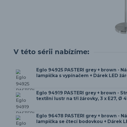
V této sérii nabízíme:
Eglo 94925 PASTERI grey + brown - Nás
lampička s vypínačem + Dárek LED žá
Eglo 94919 PASTERI grey + brown - Str
textilní lustr na tři žárovky, 3 x E27, Ø
Eglo 96478 PASTERI grey + brown - N
lampička se čtecí bodovkou + Dárek L