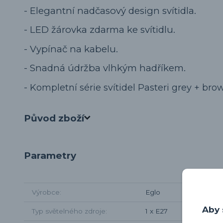
- Elegantní nadčasový design svítidla.
- LED žárovka zdarma ke svítidlu.
- Vypínač na kabelu.
- Snadná údržba vlhkým hadříkem.
-
Kompletní série svítidel Pasteri grey + br
Původ zboží
Parametry
Výrobce
Eglo
Aby 
Typ světelného zdroje
1 x E27