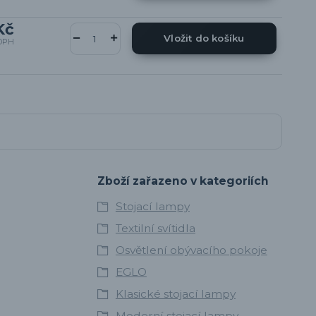
Kč
Vložit do košíku
DPH
Zboží zařazeno v kategoriích
Stojací lampy
Textilní svítidla
Osvětlení obývacího pokoje
EGLO
Klasické stojací lampy
Moderní stojací lampy