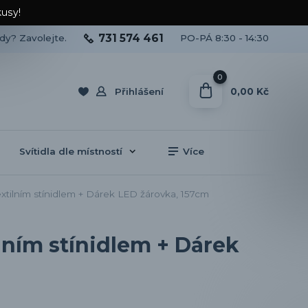
kusy!
731 574 461
ady? Zavolejte.
PO-PÁ 8:30 - 14:30
0
0,00 Kč
Přihlášení
Svítidla dle místností
Více
extilním stínidlem + Dárek LED žárovka, 157cm
ilním stínidlem + Dárek