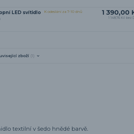
1 390,00 
K odeslání za 7-10 dnů
opní LED svítidlo
m
1 148,76 Kč
bez 
uvisející zboží
1
idlo textilní v šedo hnědé barvě.