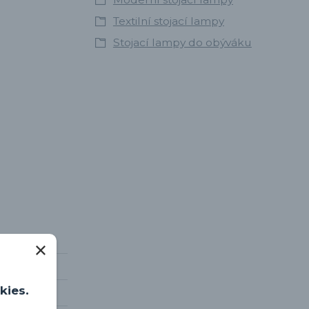
Textilní stojací lampy
Stojací lampy do obýváku
kies.