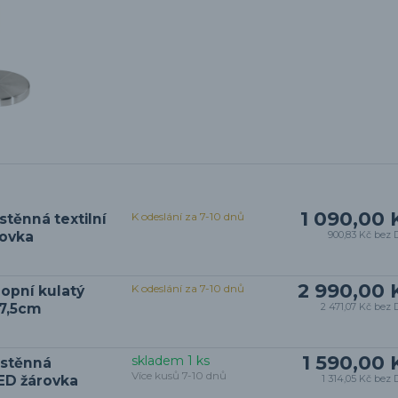
1 090,00 
K odeslání za 7-10 dnů
těnná textilní
rovka
900,83 Kč
bez 
2 990,00 
K odeslání za 7-10 dnů
opní kulatý
 47,5cm
2 471,07 Kč
bez 
1 590,00 
skladem 1 ks
ástěnná
Více kusů 7-10 dnů
ED žárovka
1 314,05 Kč
bez 