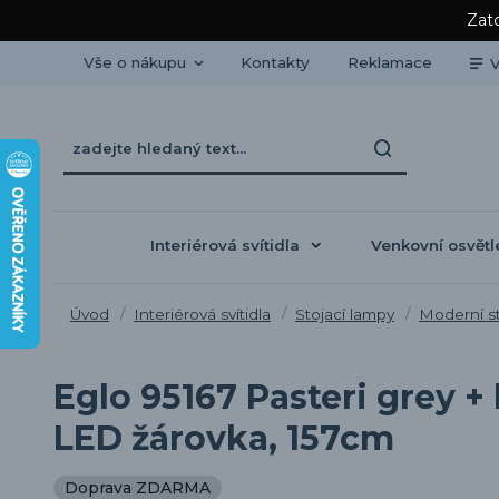
Zato
Vše o nákupu
Kontakty
Reklamace
V
Interiérová svítidla
Venkovní osvětl
Úvod
Interiérová svítidla
Stojací lampy
Moderní st
Eglo 95167 Pasteri grey +
LED žárovka, 157cm
Doprava ZDARMA