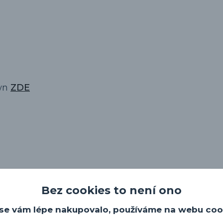
own
ZDE
Bez cookies to není ono
se vám lépe nakupovalo, používáme na webu coo