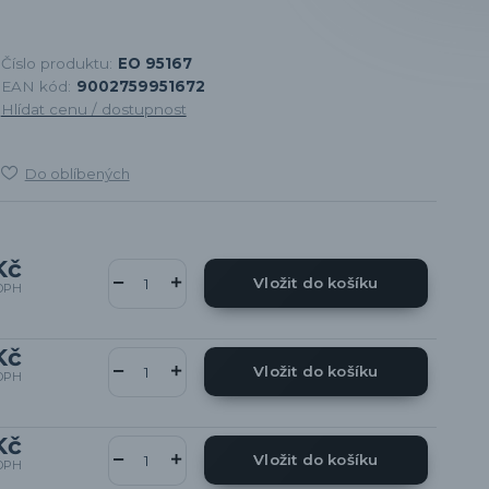
Číslo produktu:
EO 95167
EAN kód:
9002759951672
Hlídat cenu / dostupnost
Do oblíbených
Kč
Vložit do košíku
DPH
Kč
Vložit do košíku
DPH
Kč
Vložit do košíku
DPH