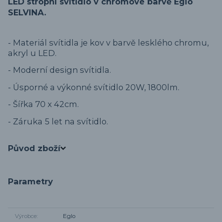
LED stropní svítidlo v chromové barvě Eglo
SELVINA.
- Materiál svítidla je kov v barvě lesklého chromu,
akryl u LED.
- Moderní design svítidla.
- Úsporné a výkonné svítidlo 20W, 1800lm.
- Šířka 70 x 42cm.
- Záruka 5 let na svítidlo.
Původ zboží
Parametry
Výrobce
Eglo