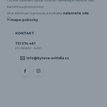
Chcete osvětlení vybrat osobně? Neváhejte navšítvit naší
kamennou provozovnu!
naleznete zde
Více informací o provozu a kontakty
KONTAKT
731 574 461
PO-PÁ 8:30 - 14:30
info@bytova-svitidla.cz
by CORA osvětlení
Vytvořeno na
Eshop-rychle.cz