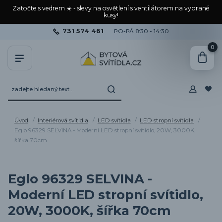
Zatočte s vedrem ☀️ - slevy na osvětlení s ventilátorem na vybrané
kusy!
731 574 461
PO-PÁ 8:30 - 14:30
0
Úvod
Interiérová svítidla
LED svítidla
LED stropní svítidla
Eglo 96329 SELVINA - Moderní LED stropní svítidlo, 20W, 3000K,
šířka 70cm
Eglo 96329 SELVINA -
Moderní LED stropní svítidlo,
20W, 3000K, šířka 70cm