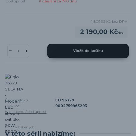
Dostupnost
K odeslání za 7-10 dnů
1 809,92 Kč
bez DPH
2 190,00 Kč
/
ks
Vložit do košíku
Číslo produktu:
EO 96329
EAN kód:
9002759963293
Hlídat cenu / dostupnost
Do oblíbených
V této sérii nabízíme: