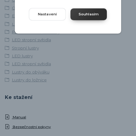
Osvětlení ložnice
Nastavení
Souhlasím
EGLO
LED lustry
Přisazené stropní lustry
LED stropní svítidla
Stropní lustry
LED lustry
LED stropní svítidla
Lustry do obýváku
Lustry do ložnice
Ke stažení
Manual
Bezpečnostní pokyny