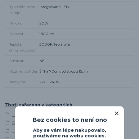
Typ světelného
integrované LED
zdroje
Příkon
20W
Svítivost
1800 lm
Teplota
3000K, teplá bílá
chromatičnosti
Stmívání
NE
Rozměr svítidla
Šířka 70cm, od stropu 15cm
Napájení
220 - 240V
Zboží zařazeno v kategoriích
Lustry a závěsná svítidla
Bez cookies to není ono
Stropní svítidla
Aby se vám lépe nakupovalo,
LED svítidla
používáme na webu cookies.
Osvětlení obývacího pokoje