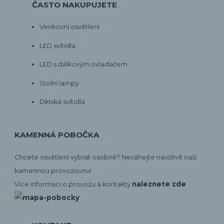
ČASTO NAKUPUJETE
Venkovní osvětlení
LED svítidla
LED s dálkovým ovladačem
Stolní lampy
Dětská svítidla
KAMENNÁ POBOČKA
Chcete osvětlení vybrat osobně? Neváhejte navšítvit naší
kamennou provozovnu!
naleznete zde
Více informací o provozu a kontakty