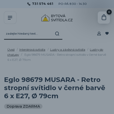
731 574 461
PO-PÁ 8:30 - 14:30
0
Úvod
Interiérová svítidla
Lustry a závěsná svítidla
Lustry do
chalupy
Eglo 98679 MUSARA - Retro stropní svítidlo v černé barvě
6 x E27, Ø 79cm
Eglo 98679 MUSARA - Retro
stropní svítidlo v černé barvě
6 x E27, Ø 79cm
Doprava ZDARMA