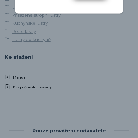
Lustry do chalupy
Přisazené stropní lustry
Kuchyňské lustry
Retro lustry
Lustry do kuchyně
Ke stažení
Manual
Bezpečnostní pokyny
Pouze prověření dodavatelé