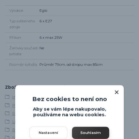
Výrobce
Eglo
Typ světelného
6 x E27
zdroje
Příkon
6 x max 25W
Žárovky součástí
Ne
svítidla
Rozměr svítidla
Průměr 79cm, od stropu max 85cm
Zboží zařazeno v kategoriích
Interiérová svítidla
Bez cookies to není ono
Poslední kousky
Aby se vám lépe nakupovalo,
Svítidla skladem
používáme na webu cookies.
Lustry a závěsná svítidla
Retro svítidla
Nastavení
Souhlasím
Svítidla do kuchyně