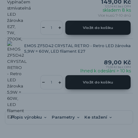
149,00 Kč
123,14 Kč
bez DPH
skladem 8 ks
Více kusů 7-10 dnů
Vložit do košíku
EMOS ZF5D42 CRYSTAL RETRO - Retro LED žárovka
5,9W = 60W, LED filament E27
89,00 Kč
73,55 Kč
bez DPH
Ihned k odeslání > 10 ks
Vložit do košíku
Popis výrobku
Parametry
Ke stažení