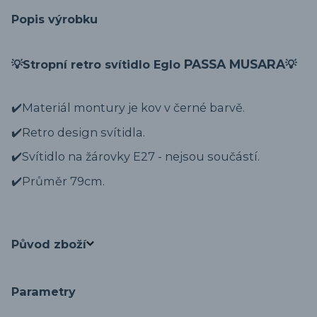
Popis výrobku
PASSA MUSARA
💡Stropní retro svítidlo Eglo
💡
✔️Materiál montury je kov v černé barvě.
✔️Retro design svítidla.
✔️Svítidlo na žárovky E27 - nejsou součástí.
✔️Průměr 79cm.
Původ zboží
Parametry