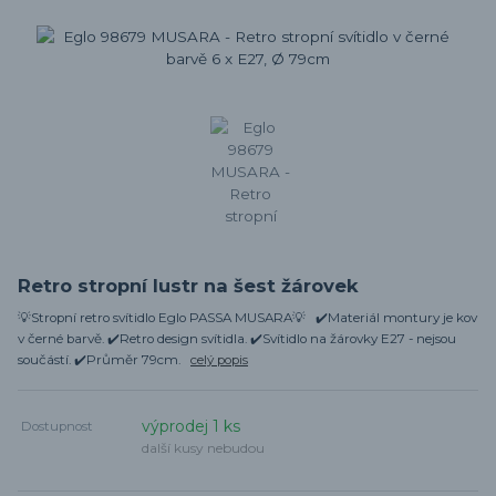
Retro stropní lustr na šest žárovek
💡Stropní retro svítidlo Eglo PASSA MUSARA💡 ✔️Materiál montury je kov
v černé barvě. ✔️Retro design svítidla. ✔️Svítidlo na žárovky E27 - nejsou
součástí. ✔️Průměr 79cm.
celý popis
výprodej 1 ks
Dostupnost
další kusy nebudou