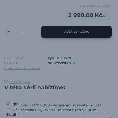
2 471,07 Kč
bez DPH
2 990,00 Kč
/
ks
Vložit do košíku
Číslo produktu:
vyp EO 98679
EAN kód:
9002759986797
Hlídat cenu / dostupnost
Do oblíbených
V této sérii nabízíme:
Eglo 110179 BULB - Vypínačem stmívatelná LED
žárovka E27, 7W, 2700K, crystal retro, 806lm