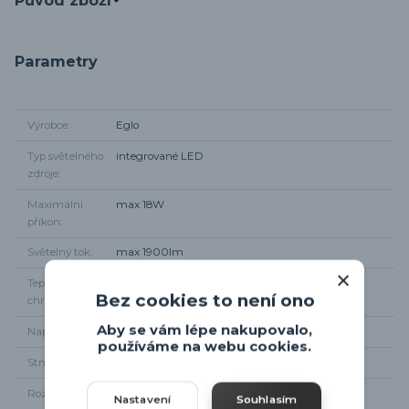
Parametry
Výrobce
Eglo
Typ světelného
integrované LED
zdroje
Maximální
max 18W
příkon
Světelný tok
max 1900lm
Teplota
2700K - 6500K
Bez cookies to není ono
chromatičnosti
Aby se vám lépe nakupovalo,
Napájení
220 - 240V
používáme na webu cookies.
Stmívání
Dálkovým ovladačem
Rozměr svítidla
Průměr 30cm
Nastavení
Souhlasím