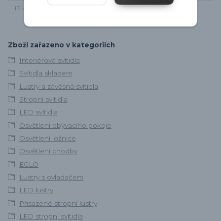
IP krytí
Ip20
Zboží zařazeno v kategoriích
Interiérová svítidla
Svítidla skladem
Lustry a závěsná svítidla
Stropní svítidla
LED svítidla
Osvětlení obývacího pokoje
Osvětlení ložnice
Osvětlení chodby
EGLO
Lustry s ovladačem
LED lustry
Přisazené stropní lustry
LED stropní svítidla