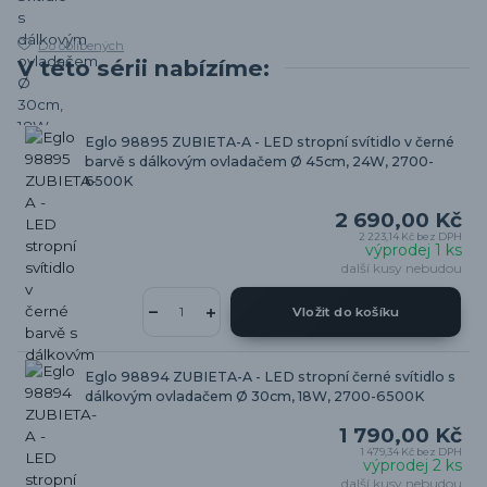
Do oblíbených
V této sérii nabízíme:
Eglo 98895 ZUBIETA-A - LED stropní svítidlo v černé
barvě s dálkovým ovladačem Ø 45cm, 24W, 2700-
6500K
2 690,00 Kč
2 223,14 Kč
bez DPH
výprodej 1 ks
další kusy nebudou
Vložit do košíku
Eglo 98894 ZUBIETA-A - LED stropní černé svítidlo s
dálkovým ovladačem Ø 30cm, 18W, 2700-6500K
1 790,00 Kč
1 479,34 Kč
bez DPH
výprodej 2 ks
další kusy nebudou