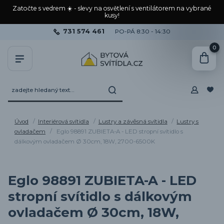
Zatočte s vedrem ☀️ - slevy na osvětlení s ventilátorem na vybrané
kusy!
731 574 461
PO-PÁ 8:30 - 14:30
0
Úvod
Interiérová svítidla
Lustry a závěsná svítidla
Lustry s
ovladačem
Eglo 98891 ZUBIETA-A - LED stropní svítidlo s
dálkovým ovladačem Ø 30cm, 18W, 2700-6500K
Eglo 98891 ZUBIETA-A - LED
stropní svítidlo s dálkovým
ovladačem Ø 30cm, 18W,