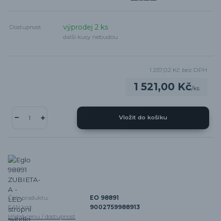
výprodej 2 ks
Dostupnost
další kusy nebudou
1 257,02 Kč
bez DPH
1 521,00 Kč
/
ks
Vložit do košíku
Číslo produktu:
EO 98891
EAN kód:
9002759988913
Hlídat cenu / dostupnost