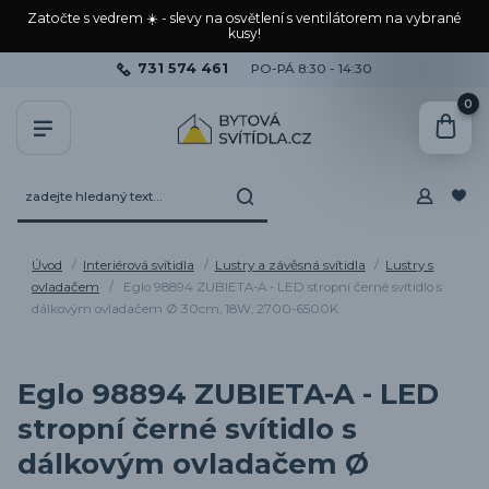
Zatočte s vedrem ☀️ - slevy na osvětlení s ventilátorem na vybrané
kusy!
731 574 461
PO-PÁ 8:30 - 14:30
0
Úvod
Interiérová svítidla
Lustry a závěsná svítidla
Lustry s
ovladačem
Eglo 98894 ZUBIETA-A - LED stropní černé svítidlo s
dálkovým ovladačem Ø 30cm, 18W, 2700-6500K
Eglo 98894 ZUBIETA-A - LED
stropní černé svítidlo s
dálkovým ovladačem Ø