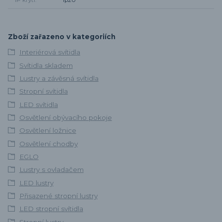
IP krytí
Ip20
Zboží zařazeno v kategoriích
Interiérová svítidla
Svítidla skladem
Lustry a závěsná svítidla
Stropní svítidla
LED svítidla
Osvětlení obývacího pokoje
Osvětlení ložnice
Osvětlení chodby
EGLO
Lustry s ovladačem
LED lustry
Přisazené stropní lustry
LED stropní svítidla
Stropní lustry