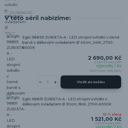
Do oblíbených
V této sérii nabízíme:
Eglo 98895 ZUBIETA-A - LED stropní svítidlo v černé
barvě s dálkovým ovladačem Ø 45cm, 24W, 2700-
6500K
2 690,00 Kč
2 223,14 Kč
bez DPH
výprodej 1 ks
další kusy nebudou
Vložit do košíku
Eglo 98891 ZUBIETA-A - LED stropní svítidlo s
dálkovým ovladačem Ø 30cm, 18W, 2700-6500K
10 % sleva
1 521,00 Kč
1 257,02 Kč
bez DPH
výprodej 2 ks