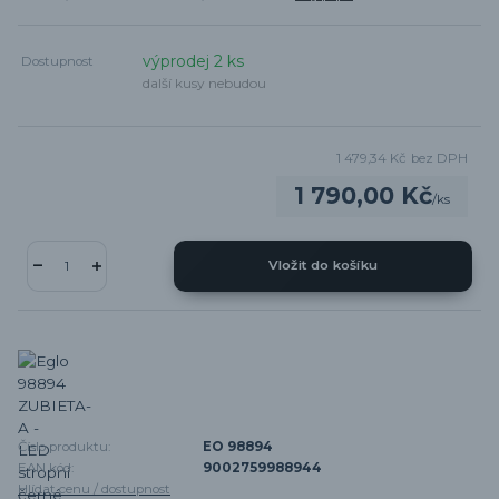
výprodej 2 ks
Dostupnost
další kusy nebudou
1 479,34 Kč
bez DPH
1 790,00 Kč
/
ks
Vložit do košíku
Číslo produktu:
EO 98894
EAN kód:
9002759988944
Hlídat cenu / dostupnost