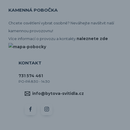
KAMENNÁ POBOČKA
Chcete osvětlení vybrat osobně? Neváhejte navšítvit naší
kamennou provozovnu!
naleznete zde
Více informací o provozu a kontakty
KONTAKT
731 574 461
PO-PÁ 8:30 - 14:30
info@bytova-svitidla.cz