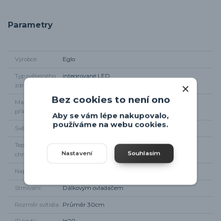
Parametry
Výrobce
Eglo
Typ světelného
integrované LED
zdroje
Bez cookies to není ono
Maximální
max 18W
příkon
Aby se vám lépe nakupovalo,
používáme na webu cookies.
Světelný tok
max 1900lm
Teplota
2700K - 6500K
Nastavení
Souhlasím
chromatičnosti
Napájení
220 - 240V
Stmívání
Dálkovým ovladačem
Rozměr svítidla
Průměr 30cm