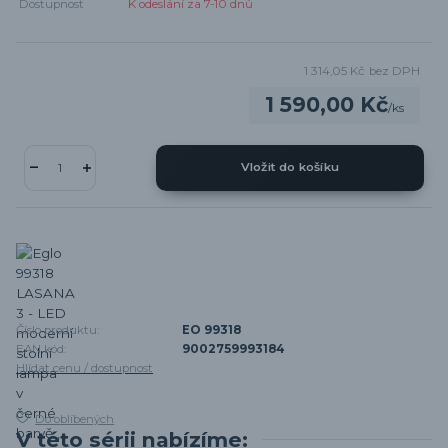
Dostupnost
K odeslání za 7-10 dnů
1 314,05 Kč
bez DPH
1 590,00 Kč
/
ks
Vložit do košíku
Číslo produktu:
EO 99318
EAN kód:
9002759993184
Hlídat cenu / dostupnost
Do oblíbených
V této sérii nabízíme: