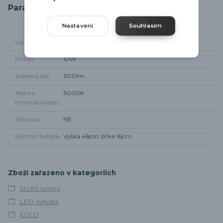
Parametry
Nastavení
Souhlasím
Výrobce
Eglo
Příkon
10W
Světelný tok
1100lm
Teplota
3000K
chromatičnosti
Stmívání
NE
Rozměr svítidla
Výška 46cm, šířka 16cm
Zboží zařazeno v kategoriích
Stolní lampy
LED svítidla
EGLO