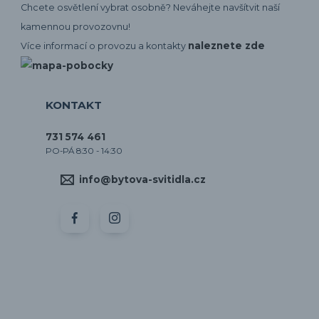
Chcete osvětlení vybrat osobně? Neváhejte navšítvit naší
kamennou provozovnu!
naleznete zde
Více informací o provozu a kontakty
KONTAKT
731 574 461
PO-PÁ 8:30 - 14:30
info@bytova-svitidla.cz
by CORA osvětlení
Vytvořeno na
Eshop-rychle.cz