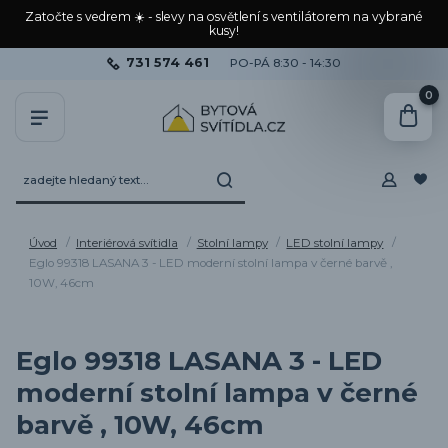
Zatočte s vedrem ☀️ - slevy na osvětlení s ventilátorem na vybrané
kusy!
731 574 461
PO-PÁ 8:30 - 14:30
0
Úvod
Interiérová svítidla
Stolní lampy
LED stolní lampy
Eglo 99318 LASANA 3 - LED moderní stolní lampa v černé barvě ,
10W, 46cm
Eglo 99318 LASANA 3 - LED
moderní stolní lampa v černé
barvě , 10W, 46cm