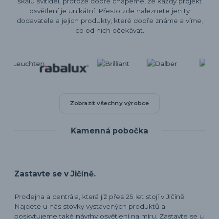
škálu svítidel, protože dobře chápeme, že každý projekt
osvětlení je unikátní. Přesto zde naleznete jen ty
dodavatele a jejich produkty, které dobře známe a víme,
co od nich očekávat.
Zobrazit všechny výrobce
Kamenná pobočka
Zastavte se v Jičíně.
Prodejna a centrála, která již přes 25 let stojí v Jičíně.
Najdete u nás stovky vystavených produktů a
poskytujeme také návrhy osvětlení na míru. Zastavte se u