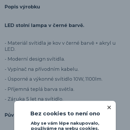
Popis výrobku
LED stolní lampa v černé barvě.
- Materiál svítidla je kov v černé barvě + akryl u
LED.
- Moderní design svítidla.
- Vypínač na přívodním kabelu.
- Úsporné a výkonné svítidlo 10W, 1100lm.
- Příjemná teplá barva světla.
- Záruka 5 let na svítidlo.
Bez cookies to není ono
Původ zboží
Aby se vám lépe nakupovalo,
používáme na webu cookies.