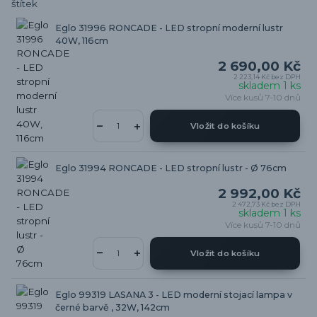
Eglo 31996 RONCADE - LED stropní moderní lustr
40W, 116cm
2 690,00 Kč
2 223,14 Kč
bez DPH
skladem 1 ks
Více kusů 7-10 dnů
Vložit do košíku
Eglo 31994 RONCADE - LED stropní lustr - Ø 76cm
2 992,00 Kč
2 472,73 Kč
bez DPH
skladem 1 ks
Více kusů 7-10 dnů
Vložit do košíku
Eglo 99319 LASANA 3 - LED moderní stojací lampa v
černé barvě , 32W, 142cm