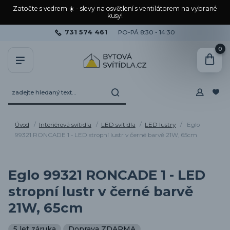
Zatočte s vedrem ☀️ - slevy na osvětlení s ventilátorem na vybrané
kusy!
731 574 461
PO-PÁ 8:30 - 14:30
0
Úvod
Interiérová svítidla
LED svítidla
LED lustry
Eglo
99321 RONCADE 1 - LED stropní lustr v černé barvě 21W, 65cm
Eglo 99321 RONCADE 1 - LED
stropní lustr v černé barvě
21W, 65cm
5 let záruka
Doprava ZDARMA