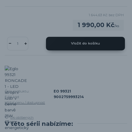
1 644,63 Kč
bez DPH
1 990,00 Kč
/
ks
Vložit do košíku
Číslo produktu:
EO 99321
EAN kód:
9002759993214
Hlídat cenu / dostupnost
Do oblíbených
V této sérii nabízíme: