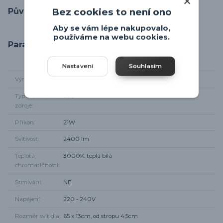
Původ zboží
Bez cookies to není ono
Aby se vám lépe nakupovalo,
používáme na webu cookies.
Parametry
Nastavení
Souhlasím
Výrobce
Eglo
Typ světelného
LED
zdroje
Příkon
21W
Svítivost
2400 lm
Teplota
3000K, teplá bílá
chromatičnosti
Stmívání
NE
Napájení
220 - 240V
Rozměr svítidla
65 x 13cm, od stropu 4,5cm