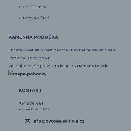
Stolní lampy
Dětská svítidla
KAMENNÁ POBOČKA
Chcete osvětlení vybrat osobně? Neváhejte navšítvit naší
kamennou provozovnu!
naleznete zde
Více informací o provozu a kontakty
KONTAKT
731 574 461
PO-PÁ 8:30 - 14:30
info@bytova-svitidla.cz