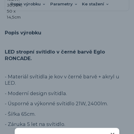
Popis výrobku
Parametry
Ke stažení
Popis výrobku
LED stropní svítidlo v černé barvě Eglo
RONCADE.
- Materiál svítidla je kov v černé barvě + akryl u
LED.
- Moderní design svítidla.
- Úsporné a výkonné svítidlo 21W, 2400lm.
- Šířka 65cm.
- Záruka 5 let na svítidlo.