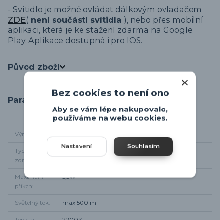
- Svítidlo je možné ovládat dálkovým ovladačem
ZDE
(
není součástí svítidla
), nebo přes mobilní
aplikaci, která je ke stažení zdarma na Google
Play. Aplikace dostupná i pro IOS.
Původ zboží
Bez cookies to není ono
Parametry
Aby se vám lépe nakupovalo,
používáme na webu cookies.
Výrobce
Eglo
Nastavení
Souhlasím
Typ světelného
E27
zdroje
Maximální
5,5W
příkon
Světelný tok
max 500lm
Teplota
2200K