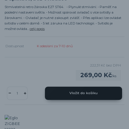
Stmívatelná retro žárovka E27 ST64. - Plynulé stmívání. - Paměť na
poslední nastavení světla. - Možnost spárovat ovladač s více svítidly a
žárovkami. - Ovladač je nutné zakoupit zvlášť. - Přes aplikaci lze ovládat
svítidla v celém domě. - 5 let záruka na LED technologii. - Svítidlo je
možné ovláda...
celý popis
Dostupnost
K odeslání za 7-10 dnů
222,31 Kč
bez DPH
269,00 Kč
/
ks
Vložit do košíku