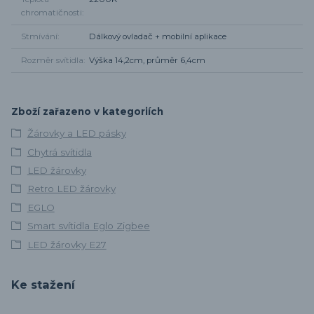
chromatičnosti
Stmívání
Dálkový ovladač + mobilní aplikace
Rozměr svítidla
Výška 14,2cm, průměr 6,4cm
Zboží zařazeno v kategoriích
Žárovky a LED pásky
Chytrá svítidla
LED žárovky
Retro LED žárovky
EGLO
Smart svítidla Eglo Zigbee
LED žárovky E27
Ke stažení