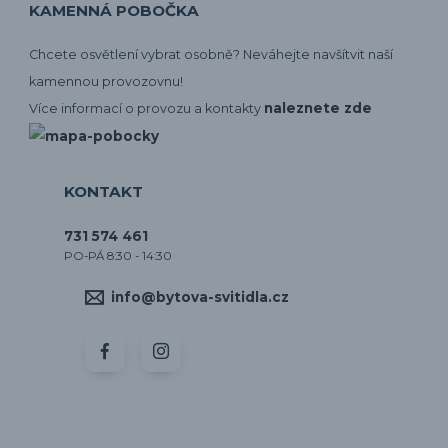
KAMENNÁ POBOČKA
Chcete osvětlení vybrat osobně? Neváhejte navšítvit naší
kamennou provozovnu!
naleznete zde
Více informací o provozu a kontakty
KONTAKT
731 574 461
PO-PÁ 8:30 - 14:30
info@bytova-svitidla.cz