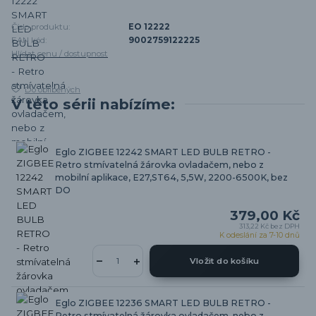
Číslo produktu:
EO 12222
EAN kód:
9002759122225
Hlídat cenu / dostupnost
Do oblíbených
V této sérii nabízíme:
Eglo ZIGBEE 12242 SMART LED BULB RETRO -
Retro stmívatelná žárovka ovladačem, nebo z
mobilní aplikace, E27,ST64, 5,5W, 2200-6500K, bez
DO
379,00 Kč
313,22 Kč
bez DPH
K odeslání za 7-10 dnů
Vložit do košíku
Eglo ZIGBEE 12236 SMART LED BULB RETRO -
Retro stmívatelná žárovka ovladačem, nebo z