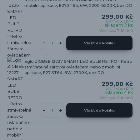
mobilní aplikace, E27,ST64, 6W, 2200-6500K, bez DO
299,00 Kč
247,11 Kč
bez DPH
skladem 2 ks
Více kusů 7-10 dnů
Vložit do košíku
Eglo ZIGBEE 12227 SMART LED BULB RETRO - Retro
stmívatelná žárovka ovladačem, nebo z mobilní
aplikace, E27 ST64, 6W, 2700K, bez DO
299,00 Kč
247,11 Kč
bez DPH
skladem 4 ks
Více kusů 7-10 dnů
Vložit do košíku