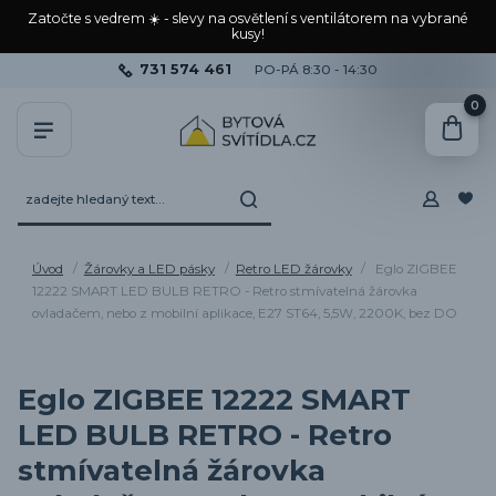
Zatočte s vedrem ☀️ - slevy na osvětlení s ventilátorem na vybrané
kusy!
731 574 461
PO-PÁ 8:30 - 14:30
0
Úvod
Žárovky a LED pásky
Retro LED žárovky
Eglo ZIGBEE
12222 SMART LED BULB RETRO - Retro stmívatelná žárovka
ovladačem, nebo z mobilní aplikace, E27 ST64, 5,5W, 2200K, bez DO
Eglo ZIGBEE 12222 SMART
LED BULB RETRO - Retro
stmívatelná žárovka