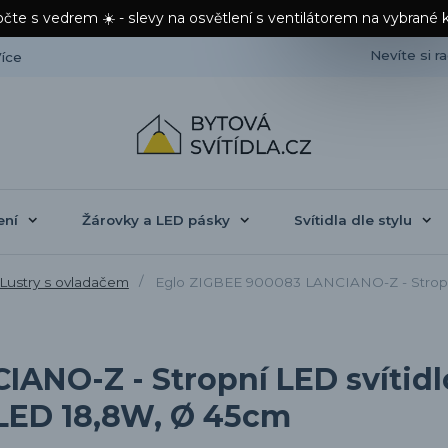
čte s vedrem ☀️ - slevy na osvětlení s ventilátorem na vybrané 
Nevíte si r
íce
ení
Žárovky a LED pásky
Svítidla dle stylu
Lustry s ovladačem
Eglo ZIGBEE 900083 LANCIANO-Z - Stropní 
IANO-Z - Stropní LED svítid
 LED 18,8W, Ø 45cm