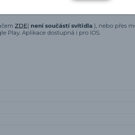
domě.
adačem
ZDE
(
není součástí svítidla
), nebo přes m
le Play. Aplikace dostupná i pro IOS.