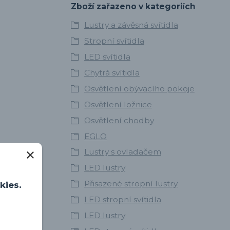
Zboží zařazeno v kategoriích
Lustry a závěsná svítidla
Stropní svítidla
LED svítidla
Chytrá svítidla
Osvětlení obývacího pokoje
Osvětlení ložnice
Osvětlení chodby
EGLO
Lustry s ovladačem
LED lustry
Přisazené stropní lustry
kies.
LED stropní svítidla
LED lustry