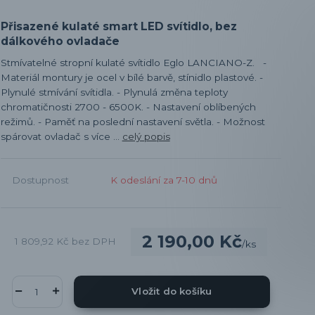
Přisazené kulaté smart LED svítidlo, bez
dálkového ovladače
Stmívatelné stropní kulaté svítidlo Eglo LANCIANO-Z. -
Materiál montury je ocel v bílé barvě, stínidlo plastové. -
Plynulé stmívání svítidla. - Plynulá změna teploty
chromatičnosti 2700 - 6500K. - Nastavení oblíbených
režimů. - Paměť na poslední nastavení světla. - Možnost
spárovat ovladač s více ...
celý popis
Dostupnost
K odeslání za 7-10 dnů
2 190,00 Kč
1 809,92 Kč
bez DPH
/
ks
Vložit do košíku