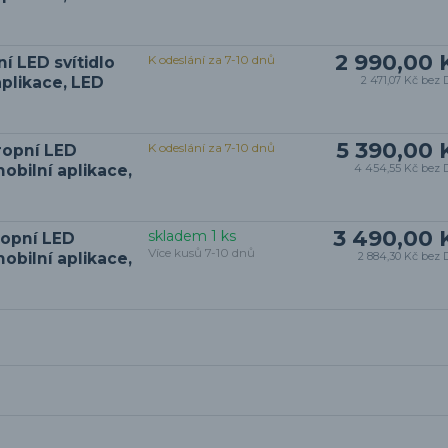
2 990,00 
K odeslání za 7-10 dnů
í LED svítidlo
plikace, LED
2 471,07 Kč
bez 
5 390,00 
K odeslání za 7-10 dnů
ropní LED
obilní aplikace,
4 454,55 Kč
bez 
3 490,00 
skladem 1 ks
ropní LED
Více kusů 7-10 dnů
obilní aplikace,
2 884,30 Kč
bez 