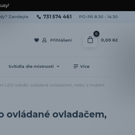
kusy!
731 574 461
ady? Zavolejte.
PO-PÁ 8:30 - 14:30
0
0,00 Kč
Přihlášení
Svítidla dle místností
Více
LED svítidlo ovládané ovladačem, nebo z mobilní
lo ovládané ovladačem,