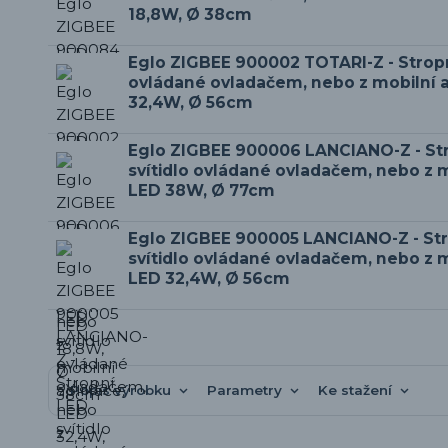
18,8W, Ø 38cm
Eglo ZIGBEE 900002 TOTARI-Z - Stropn
ovládané ovladačem, nebo z mobilní a
32,4W, Ø 56cm
Eglo ZIGBEE 900006 LANCIANO-Z - St
svítidlo ovládané ovladačem, nebo z m
LED 38W, Ø 77cm
Eglo ZIGBEE 900005 LANCIANO-Z - St
svítidlo ovládané ovladačem, nebo z m
LED 32,4W, Ø 56cm
Popis výrobku
Parametry
Ke stažení