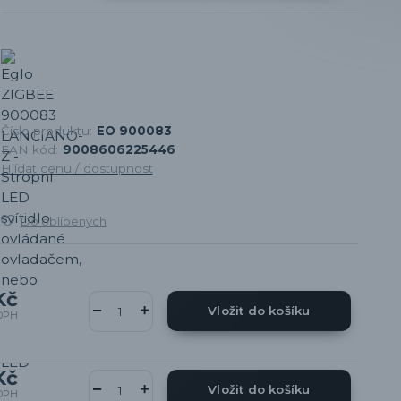
Číslo produktu:
EO 900083
EAN kód:
9008606225446
Hlídat cenu / dostupnost
Do oblíbených
Kč
Vložit do košíku
DPH
Kč
Vložit do košíku
DPH