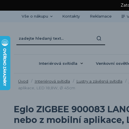
Zato
Vše o nákupu
Kontakty
Reklamace
V
Interiérová svítidla
Venkovní osvětl
Úvod
Interiérová svítidla
Lustry a závěsná svítidla
aplikace, LED 18,8W, Ø 45cm
Eglo ZIGBEE 900083 LANC
nebo z mobilní aplikace,