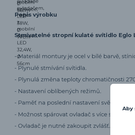
Popis výrobku
Stmívatelné stropní kulaté svítidlo Egl
-
Materiál montury je ocel v bílé barvě, stíni
-
Plynulé stmívání svítidla.
- Plynulá změna teploty chromatičnosti 27
- Nastavení oblíbených režimů.
- Paměť na poslední nastavení světla.
Aby 
- Možnost spárovat ovladač s více svítidly.
- Ovladač je nutné zakoupit zvlášť.