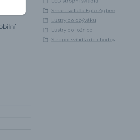
LED stropní svítidla
Smart svítidla Eglo Zigbee
Lustry do obýváku
obilní
Lustry do ložnice
Stropní svítidla do chodby