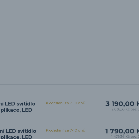
3 190,00 
K odeslání za 7-10 dnů
í LED svítidlo
plikace, LED
2 636,36 Kč
bez 
1 790,00 
K odeslání za 7-10 dnů
í LED svítidlo
plikace, LED
1 479,34 Kč
bez 