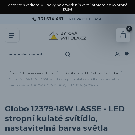
Zatočte s vedrem ☀️ - slevy na osvětlení s ventilátorem na vybrané
kusy!
731 574 461
PO-PÁ 8:30 - 14:30
0
Úvod
Interiérová svítidla
LED svítidla
LED stropní svítidla
Globo 12379-18W LASSE - LED stropní kulaté svítídlo, nastavitelná
barva světla 3000-4000-6500K, LED 18W, Ø 22cm
Globo 12379-18W LASSE - LED
stropní kulaté svítídlo,
nastavitelná barva světla