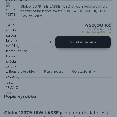
Globo 12379-18B LASSE - LED stropní kulaté svítídlo,
nastavitelná barva světla 3000-4000-6500K, LED
18W, Ø 22cm
450,00 Kč
371,90 Kč
bez DPH
K odeslání za 3-5 dnů
Vložit do košíku
Popis výrobku
Parametry
Ke stažení
Popis výrobku
Globo 12379-18W LASSE
je moderní kulaté LED