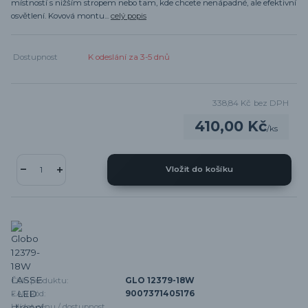
místností s nižším stropem nebo tam, kde chcete nenápadné, ale efektivní
osvětlení. Kovová montu...
celý popis
Dostupnost
K odeslání za 3-5 dnů
338,84 Kč
bez DPH
410,00 Kč
/
ks
Vložit do košíku
Číslo produktu:
GLO 12379-18W
EAN kód:
9007371405176
Hlídat cenu / dostupnost