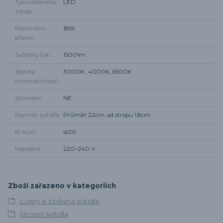
Typ světelného
LED
zdroje
Maximální
18W
příkon
Světelný tok
1500lm
Teplota
3000K , 4000K, 6500K
chromatičnosti
Stmívání
NE
Rozměr svítidla
Průměr 22cm, od stropu 1,8cm
IP krytí
Ip20
Napájení
220–240 V
Zboží zařazeno v kategoriích
Lustry a závěsná svítidla
Stropní svítidla