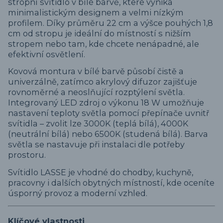
stropní svítidlo v bílé barvě, které vyniká
minimalistickým designem a velmi nízkým
profilem. Díky průměru 22 cm a výšce pouhých 1,8
cm od stropu je ideální do místností s nižším
stropem nebo tam, kde chcete nenápadné, ale
efektivní osvětlení.
Kovová montura v bílé barvě působí čistě a
univerzálně, zatímco akrylový difuzor zajišťuje
rovnoměrné a neoslňující rozptýlení světla.
Integrovaný LED zdroj o výkonu 18 W umožňuje
nastavení teploty světla pomocí přepínače uvnitř
svítidla – zvolit lze 3000K (teplá bílá), 4000K
(neutrální bílá) nebo 6500K (studená bílá). Barva
světla se nastavuje při instalaci dle potřeby
prostoru.
Svítidlo LASSE je vhodné do chodby, kuchyně,
pracovny i dalších obytných místností, kde oceníte
úsporný provoz a moderní vzhled.
Klíčové vlastnosti