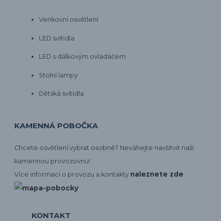
Venkovní osvětlení
LED svítidla
LED s dálkovým ovladačem
Stolní lampy
Dětská svítidla
KAMENNÁ POBOČKA
Chcete osvětlení vybrat osobně? Neváhejte navšítvit naší
kamennou provozovnu!
naleznete zde
Více informací o provozu a kontakty
KONTAKT