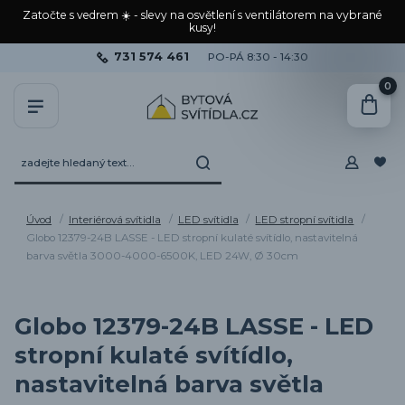
Zatočte s vedrem ☀️ - slevy na osvětlení s ventilátorem na vybrané
kusy!
731 574 461
PO-PÁ 8:30 - 14:30
0
Úvod
Interiérová svítidla
LED svítidla
LED stropní svítidla
Globo 12379-24B LASSE - LED stropní kulaté svítídlo, nastavitelná
barva světla 3000-4000-6500K, LED 24W, Ø 30cm
Globo 12379-24B LASSE - LED
stropní kulaté svítídlo,
nastavitelná barva světla