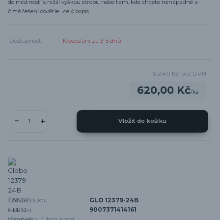
do místností s nižší výškou stropu nebo tam, kde chcete nenápadné a
čisté řešení osvětle...
celý popis
Dostupnost
K odeslání za 3-5 dnů
512,40 Kč
bez DPH
620,00 Kč
/
ks
Vložit do košíku
Číslo produktu:
GLO 12379-24B
EAN kód:
9007371414161
Hlídat cenu / dostupnost