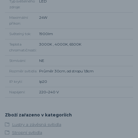
Typ světelného
LED
zdroje
Maximální
24W
příkon
Světelný tok
1900lm
Teplota
3000K , 4000K, 6500K
chromatičnosti
Stmívání
NE
Rozměr svítidla
Průměr 30cm, od stropu 1,8cm
IP krytí
Ip20
Napájení
220–240 V
Zboží zařazeno v kategoriích
Lustry a závěsná svítidla
Stropní svítidla