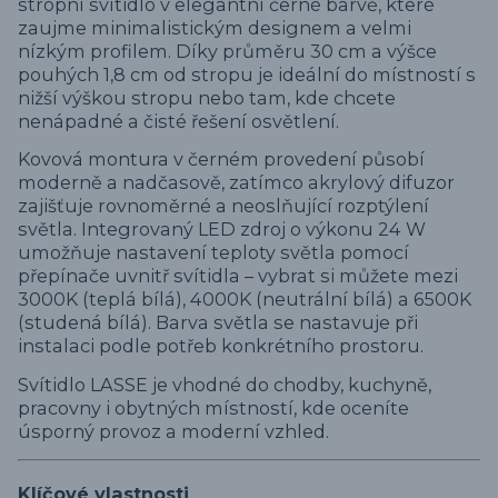
stropní svítidlo v elegantní černé barvě, které
zaujme minimalistickým designem a velmi
nízkým profilem. Díky průměru 30 cm a výšce
pouhých 1,8 cm od stropu je ideální do místností s
nižší výškou stropu nebo tam, kde chcete
nenápadné a čisté řešení osvětlení.
Kovová montura v černém provedení působí
moderně a nadčasově, zatímco akrylový difuzor
zajišťuje rovnoměrné a neoslňující rozptýlení
světla. Integrovaný LED zdroj o výkonu 24 W
umožňuje nastavení teploty světla pomocí
přepínače uvnitř svítidla – vybrat si můžete mezi
3000K (teplá bílá), 4000K (neutrální bílá) a 6500K
(studená bílá). Barva světla se nastavuje při
instalaci podle potřeb konkrétního prostoru.
Svítidlo LASSE je vhodné do chodby, kuchyně,
pracovny i obytných místností, kde oceníte
úsporný provoz a moderní vzhled.
Klíčové vlastnosti