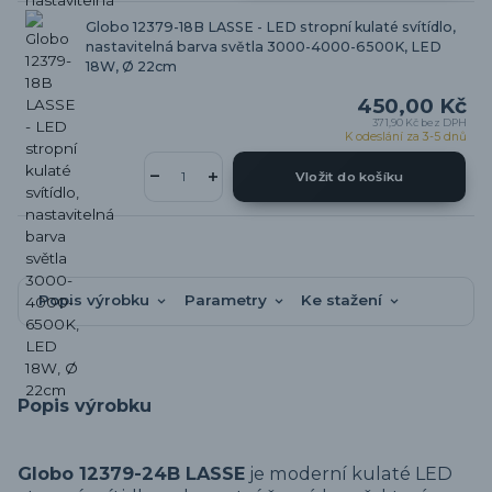
Globo 12379-18B LASSE - LED stropní kulaté svítídlo,
nastavitelná barva světla 3000-4000-6500K, LED
18W, Ø 22cm
450,00 Kč
371,90 Kč
bez DPH
K odeslání za 3-5 dnů
Vložit do košíku
Popis výrobku
Parametry
Ke stažení
Popis výrobku
Globo 12379-24B LASSE
je moderní kulaté LED