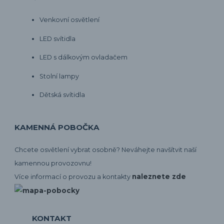
Venkovní osvětlení
LED svítidla
LED s dálkovým ovladačem
Stolní lampy
Dětská svítidla
KAMENNÁ POBOČKA
Chcete osvětlení vybrat osobně? Neváhejte navšítvit naší
kamennou provozovnu!
naleznete zde
Více informací o provozu a kontakty
KONTAKT