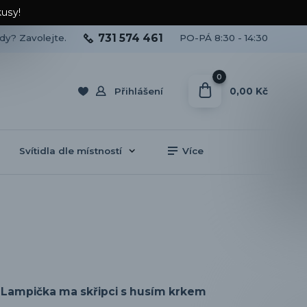
kusy!
731 574 461
ady? Zavolejte.
PO-PÁ 8:30 - 14:30
0
0,00 Kč
Přihlášení
Svítidla dle místností
Více
Lampička ma skřipci s husím krkem