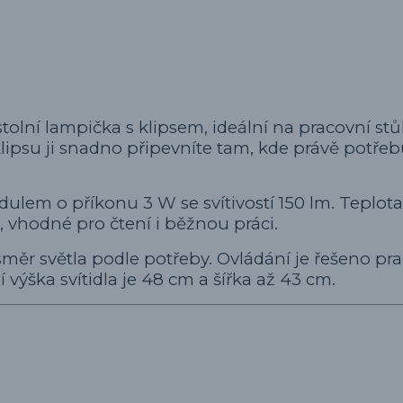
tolní lampička s klipsem, ideální na pracovní stůl
ipsu ji snadno připevníte tam, kde právě potřeb
lem o příkonu 3 W se svítivostí 150 lm. Teplota
, vhodné pro čtení i běžnou práci.
směr světla podle potřeby. Ovládání je řešeno pr
ýška svítidla je 48 cm a šířka až 43 cm.