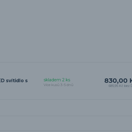
830,00 
skladem 2 ks
 svítidlo s
Více kusů 3-5 dnů
685,95 Kč
bez 