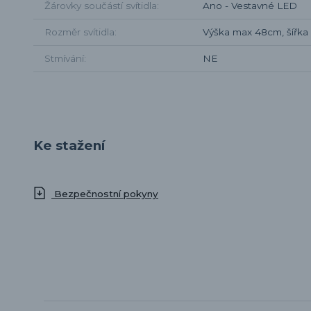
Žárovky součástí svítidla
Ano - Vestavné LED
Rozměr svítidla
Výška max 48cm, šířk
Stmívání
NE
Ke stažení
Bezpečnostní pokyny