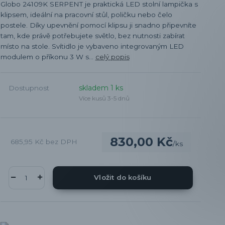
Globo 24109K SERPENT je praktická LED stolní lampička s
klipsem, ideální na pracovní stůl, poličku nebo čelo
postele. Díky upevnění pomocí klipsu ji snadno připevníte
tam, kde právě potřebujete světlo, bez nutnosti zabírat
místo na stole. Svítidlo je vybaveno integrovaným LED
modulem o příkonu 3 W s...
celý popis
skladem 1 ks
Dostupnost
Více kusů 3-5 dnů
830,00 Kč
685,95 Kč
bez DPH
/
ks
Vložit do košíku