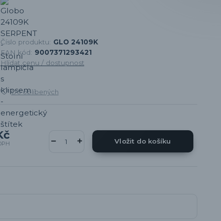
Číslo produktu:
GLO 24109K
EAN kód:
9007371293421
Hlídat cenu / dostupnost
Do oblíbených
Kč
Vložit do košíku
DPH