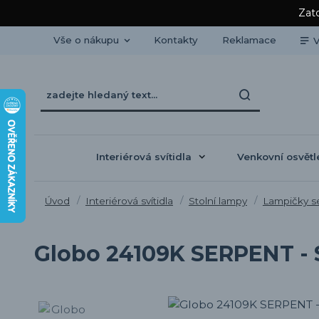
Zato
Vše o nákupu
Kontakty
Reklamace
V
Interiérová svítidla
Venkovní osvětl
Úvod
Interiérová svítidla
Stolní lampy
Lampičky s
Globo 24109K SERPENT - S