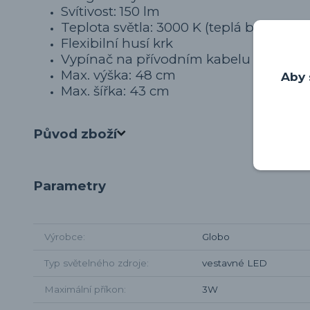
Svítivost: 150 lm
Teplota světla: 3000 K (teplá bílá)
Flexibilní husí krk
Vypínač na přívodním kabelu
Max. výška: 48 cm
Aby 
Max. šířka: 43 cm
Původ zboží
Parametry
Výrobce
Globo
Typ světelného zdroje
vestavné LED
Maximální příkon
3W