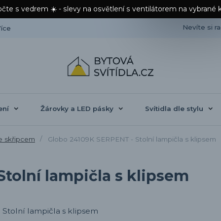
čte s vedrem ☀️ - slevy na osvětlení s ventilátorem na vybrané 
Nevíte si r
íce
ení
Žárovky a LED pásky
Svítidla dle stylu
e skřipcem
Globo 24109K SERPENT - Stolní lampičla s klipsem
tolní lampičla s klipsem