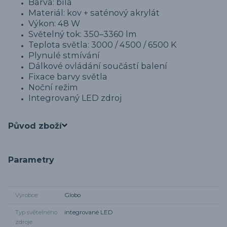
Barva: bílá
Materiál: kov + saténový akrylát
Výkon: 48 W
Světelný tok: 350–3360 lm
Teplota světla: 3000 / 4500 / 6500 K
Plynulé stmívání
Dálkové ovládání součástí balení
Fixace barvy světla
Noční režim
Integrovaný LED zdroj
Původ zboží
Parametry
Výrobce
Globo
Typ světelného
integrované LED
zdroje