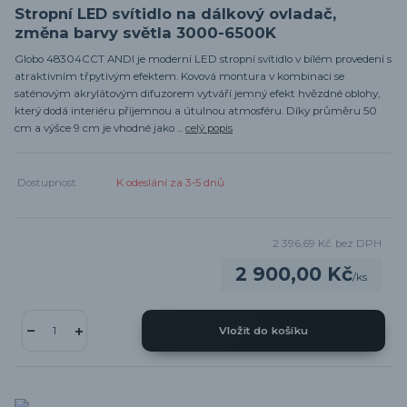
Stropní LED svítidlo na dálkový ovladač,
změna barvy světla 3000-6500K
Globo 48304CCT ANDI je moderní LED stropní svítidlo v bílém provedení s
atraktivním třpytivým efektem. Kovová montura v kombinaci se
saténovým akrylátovým difuzorem vytváří jemný efekt hvězdné oblohy,
který dodá interiéru příjemnou a útulnou atmosféru. Díky průměru 50
cm a výšce 9 cm je vhodné jako ...
celý popis
Dostupnost
K odeslání za 3-5 dnů
2 396,69 Kč
bez DPH
2 900,00 Kč
/
ks
Vložit do košíku