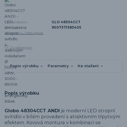
Číslo produktu:
GLO 48304CCT
EAN kód:
9007371383405
Hlídat cenu / dostupnost
Do oblíbených
Popis výrobku
Parametry
Ke stažení
Popis výrobku
Globo 48304CCT ANDI
je moderní LED stropní
svítidlo v bílém provedení s atraktivním třpytivým
efektem. Kovová montura v kombinaci se