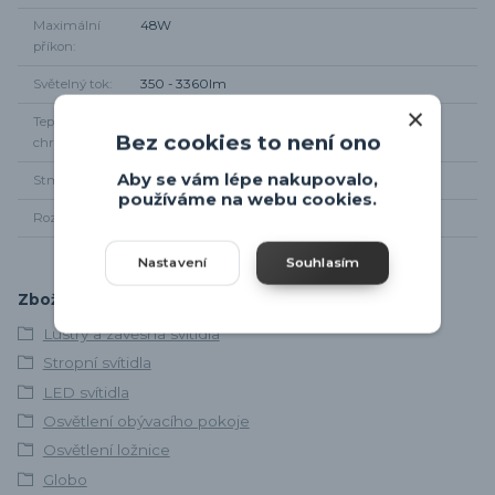
Maximální
48W
příkon
Světelný tok
350 - 3360lm
Teplota
3000 - 6500K
Bez cookies to není ono
chromatičnosti
Aby se vám lépe nakupovalo,
Stmívání
Dálkovým ovladačem
používáme na webu cookies.
Rozměr svítidla
Průměr 50cm, od stropu 9cm
Nastavení
Souhlasím
Zboží zařazeno v kategoriích
Lustry a závěsná svítidla
Stropní svítidla
LED svítidla
Osvětlení obývacího pokoje
Osvětlení ložnice
Globo