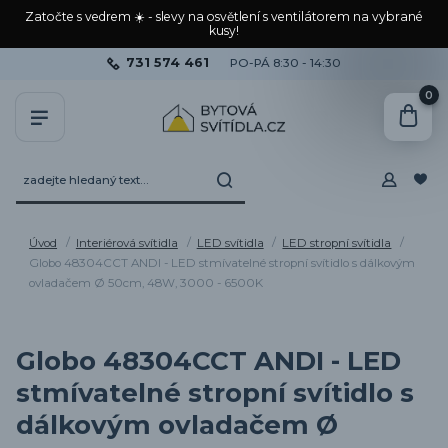
Zatočte s vedrem ☀️ - slevy na osvětlení s ventilátorem na vybrané
kusy!
731 574 461
PO-PÁ 8:30 - 14:30
0
Úvod
Interiérová svítidla
LED svítidla
LED stropní svítidla
Globo 48304CCT ANDI - LED stmívatelné stropní svítidlo s dálkovým
ovladačem Ø 50cm, 48W, 3000 - 6500K
Globo 48304CCT ANDI - LED
stmívatelné stropní svítidlo s
dálkovým ovladačem Ø