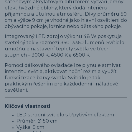
saténovým akrylátovým difuzorem vytváří jemný
efekt hvězdné oblohy, který dodá interiéru
příjemnou a útulnou atmosféru. Díky průměru 50
cm a výšce 9 cm je vhodné jako hlavní osvětlení do
obývacího pokoje, ložnice nebo dětského pokoje.
Integrovaný LED zdroj o výkonu 48 W poskytuje
světelný tok v rozmezí 350–3360 lumenů. Svítidlo
umožňuje nastavení teploty světla ve třech
stupních – 3000 K, 4500 K a 6500 K.
Pomocí dálkového ovladače lze plynule stmívat
intenzitu světla, aktivovat noční režim a využít
funkci fixace barvy světla. Svítidlo je tak
praktickým řešením pro každodenní i náladové
osvětlení.
Klíčové vlastnosti
LED stropní svítidlo s třpytivým efektem
Průměr: Ø 50 cm
Výška: 9 cm