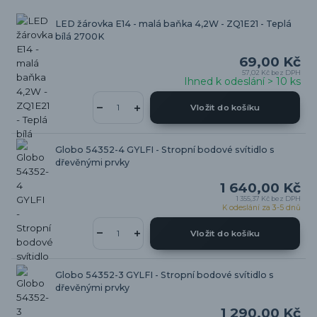
LED žárovka E14 - malá baňka 4,2W - ZQ1E21 - Teplá
bílá 2700K
69,00 Kč
57,02 Kč
bez DPH
Ihned k odeslání > 10 ks
Vložit do košíku
Globo 54352-4 GYLFI - Stropní bodové svítidlo s
dřevěnými prvky
1 640,00 Kč
1 355,37 Kč
bez DPH
K odeslání za 3-5 dnů
Vložit do košíku
Globo 54352-3 GYLFI - Stropní bodové svítidlo s
dřevěnými prvky
1 290,00 Kč