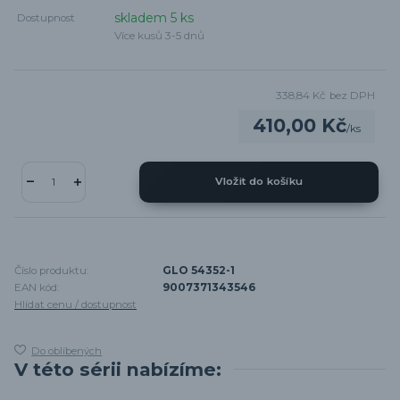
skladem 5 ks
Dostupnost
Více kusů 3-5 dnů
338,84 Kč
bez DPH
410,00 Kč
/
ks
Vložit do košíku
Číslo produktu:
GLO 54352-1
EAN kód:
9007371343546
Hlídat cenu / dostupnost
Do oblíbených
V této sérii nabízíme: