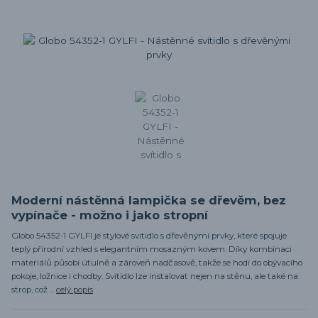
Moderní nástěnná lampička se dřevěm, bez
vypínače - možno i jako stropní
Globo 54352-1 GYLFI je stylové svítidlo s dřevěnými prvky, které spojuje
teplý přírodní vzhled s elegantním mosazným kovem. Díky kombinaci
materiálů působí útulně a zároveň nadčasově, takže se hodí do obývacího
pokoje, ložnice i chodby. Svítidlo lze instalovat nejen na stěnu, ale také na
strop, což ...
celý popis