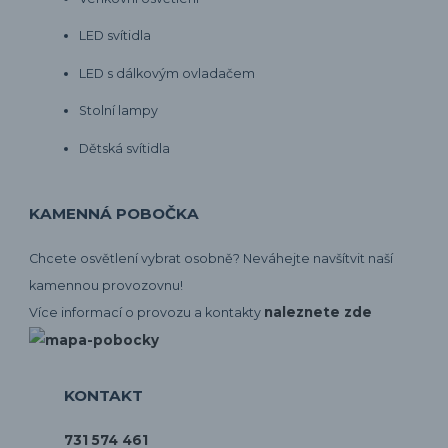
LED svítidla
LED s dálkovým ovladačem
Stolní lampy
Dětská svítidla
KAMENNÁ POBOČKA
Chcete osvětlení vybrat osobně? Neváhejte navšítvit naší
kamennou provozovnu!
naleznete zde
Více informací o provozu a kontakty
KONTAKT
731 574 461