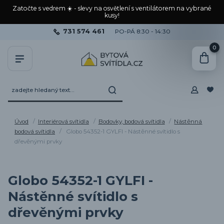
Zatočte s vedrem ☀️ - slevy na osvětlení s ventilátorem na vybrané
kusy!
731 574 461
PO-PÁ 8:30 - 14:30
0
Úvod
Interiérová svítidla
Bodovky, bodová svítidla
Nástěnná
bodová svítidla
Globo 54352-1 GYLFI - Nástěnné svítidlo s
dřevěnými prvky
Globo 54352-1 GYLFI -
Nástěnné svítidlo s
dřevěnými prvky