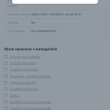
Žárovky součástí
Ne
svítidla
Rozměr svítidla
Výška 11,5cm, šířka 8cm, od zdi 13cm
Vypínač
Ne
Dle zapojení
Na vývod elektřiny
Zboží zařazeno v kategoriích
Interiérová svítidla
Svítidla skladem
Nástěnná svítidla
Bodovky, bodová svítidla
Dřevěná svítidla
Osvětlení ložnice
Globo
Nástěnná bodová svítidla
Nástěnná bodová svítidla