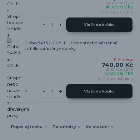
1 066,12 Kč
bez DPH
skladem 2 ks
Více kusů 3-5 dnů
Vložit do košíku
Globo 54352-2 GYLFI - Stropní nebo nástěnné
svítidlo s dřevěnými prvky
11 % sleva
740,00 Kč
611,57 Kč
bez DPH
výprodej 2 ks
další kusy nebudou
Vložit do košíku
Popis výrobku
Parametry
Ke stažení