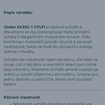
Popis výrobku
Globo 54352-1 GYLFI
je stylové svítidlo s
dřevěnými prvky, které spojuje teplý přírodní
vzhled s elegantním mosazným kovem. Díky
kombinaci materiálů působí útulně a zároveň
nadčasově, takže se hodí do obývacího pokoje,
ložnice i chodby.
Svítidlo lze instalovat nejen na stěnu, ale také na
strop, což z něj dělá univerzální řešení pro různé
typy interiérů. Skleněné stínidlo jemně rozptyluje
světlo a vytváří příjemnou atmosféru. Určeno pro
jednu žárovku s paticí E14, která není součástí
balení.
Klíčové vlastnosti
Nástěnné svítidlo (možnost montáže i na