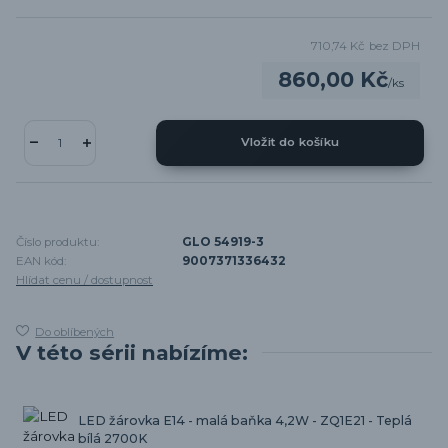
710,74 Kč
bez DPH
860,00 Kč
/
ks
Vložit do košíku
Číslo produktu:
GLO 54919-3
EAN kód:
9007371336432
Hlídat cenu / dostupnost
Do oblíbených
V této sérii nabízíme:
LED žárovka E14 - malá baňka 4,2W - ZQ1E21 - Teplá
bílá 2700K