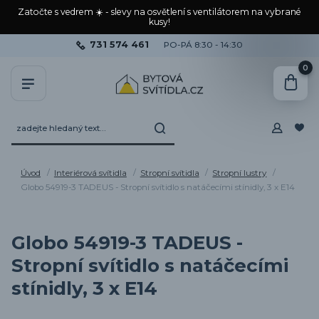
Zatočte s vedrem ☀️ - slevy na osvětlení s ventilátorem na vybrané
kusy!
731 574 461
PO-PÁ 8:30 - 14:30
0
Úvod
Interiérová svítidla
Stropní svítidla
Stropní lustry
Globo 54919-3 TADEUS - Stropní svítidlo s natáčecími stínidly, 3 x E14
Globo 54919-3 TADEUS -
Stropní svítidlo s natáčecími
stínidly, 3 x E14