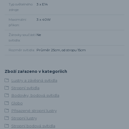
Typ světelného
3 x E14
zdroje
Maximální
3 x 40W
příkon
Žárovky součástí
Ne
svítidla
Rozměr svítidla
Průměr 25cm, od stropu 15cm
Zboží zařazeno v kategoriích
Lustry a závěsná svítidla
Stropní svítidla
Bodovky, bodová svítidla
Globo
Přisazené stropní lustry
Stropní lustry
Stropní bodová svítidla