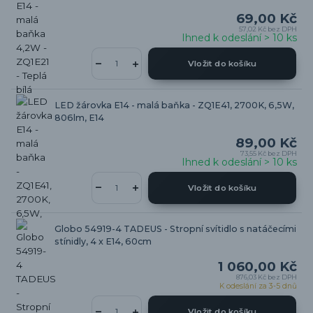
69,00 Kč
57,02 Kč
bez DPH
Ihned k odeslání > 10 ks
Vložit do košíku
LED žárovka E14 - malá baňka - ZQ1E41, 2700K, 6,5W,
806lm, E14
89,00 Kč
73,55 Kč
bez DPH
Ihned k odeslání > 10 ks
Vložit do košíku
Globo 54919-4 TADEUS - Stropní svítidlo s natáčecími
stínidly, 4 x E14, 60cm
1 060,00 Kč
876,03 Kč
bez DPH
K odeslání za 3-5 dnů
Vložit do košíku