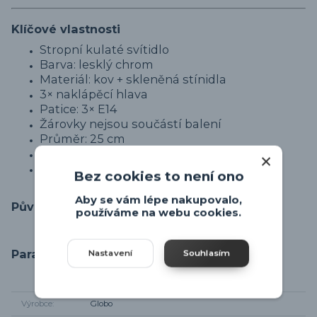
Klíčové vlastnosti
Stropní kulaté svítidlo
Barva: lesklý chrom
Materiál: kov + skleněná stínidla
3× naklápěcí hlava
Patice: 3× E14
Žárovky nejsou součástí balení
Průměr: 25 cm
Výška od stropu: 15 cm
Vhodné do moderních interiérů
Bez cookies to není ono
Aby se vám lépe nakupovalo,
Původ zboží
používáme na webu cookies.
Parametry
Nastavení
Souhlasím
Výrobce
Globo