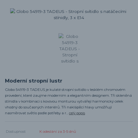
Moderní stropní lustr
Globo 54919-3 TADEUS je kulaté stropní svítidlo v lesklém chromovém
provedení, které zaujme moderním a elegantním designem. Tři skleněná
stínidla v kombinaci s kovovou monturou vytvářejí harmonický celek
vhodný do současných interiérů. Tři naklápěcí hlavy umožňují
nasměrovat světlo podle potřeby a r...
celý popis
Dostupnost
K odeslání za 3-5 dnů