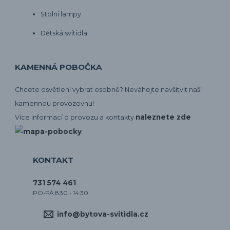
Stolní lampy
Dětská svítidla
KAMENNÁ POBOČKA
Chcete osvětlení vybrat osobně? Neváhejte navšítvit naší
kamennou provozovnu!
naleznete zde
Více informací o provozu a kontakty
KONTAKT
731 574 461
PO-PÁ 8:30 - 14:30
info@bytova-svitidla.cz