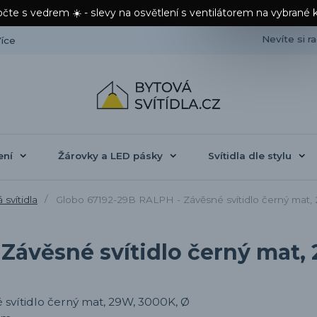
čte s vedrem ☀️ - slevy na osvětlení s ventilátorem na vybrané 
Nevíte si r
íce
ení
Žárovky a LED pásky
Svítidla dle stylu
svítidla
Globo 67192-29B RALPH - Závěsné svítidlo černý mat
Závěsné svítidlo černý mat,