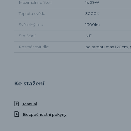
Maximální příkon
1x 29W
Teplota světla
3000K
Světelný tok
1300lm
Stmívání
NE
Rozměr svítidla
od stropu max.120cm,
Ke stažení
Manual
Bezpečnostní pokyny