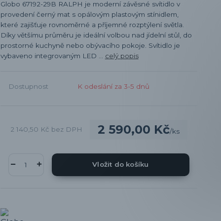
Globo 67192-29B RALPH je moderní závěsné svítidlo v
provedení černý mat s opálovým plastovým stínidlem,
které zajišťuje rovnoměrné a příjemné rozptýlení světla.
Díky většímu průměru je ideální volbou nad jídelní stůl, do
prostorné kuchyně nebo obývacího pokoje. Svítidlo je
vybaveno integrovaným LED ...
celý popis
Dostupnost
K odeslání za 3-5 dnů
2 590,00 Kč
2 140,50 Kč
bez DPH
/
ks
Vložit do košíku