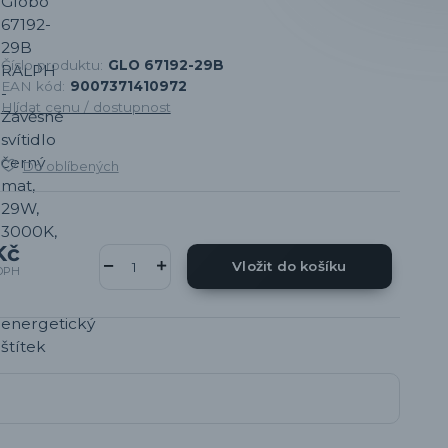
Číslo produktu:
GLO 67192-29B
EAN kód:
9007371410972
Hlídat cenu / dostupnost
Do oblíbených
Kč
Vložit do košíku
DPH