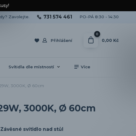
kusy!
731 574 461
ady? Zavolejte.
PO-PÁ 8:30 - 14:30
0
0,00 Kč
Přihlášení
Svítidla dle místností
Více
, 29W, 3000K, Ø 60cm
 29W, 3000K, Ø 60cm
Závěsné svítidlo nad stůl