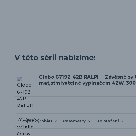
V této sérii nabízíme:
Globo 67192-42B RALPH - Závěsné svít
mat,stmívatelné vypínačem 42W, 300
Popis výrobku
Parametry
Ke stažení