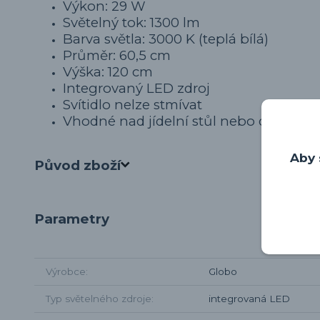
Výkon: 29 W
Světelný tok: 1300 lm
Barva světla: 3000 K (teplá bílá)
Průměr: 60,5 cm
Výška: 120 cm
Integrovaný LED zdroj
Svítidlo nelze stmívat
Vhodné nad jídelní stůl nebo do většíc
Aby 
Původ zboží
Parametry
Výrobce
Globo
Typ světelného zdroje
integrovaná LED