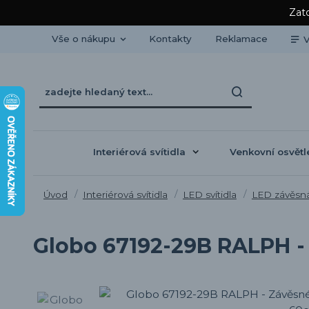
Zato
Vše o nákupu
Kontakty
Reklamace
V
Interiérová svítidla
Venkovní osvětl
Úvod
Interiérová svítidla
LED svítidla
LED závěsná 
Globo 67192-29B RALPH - 