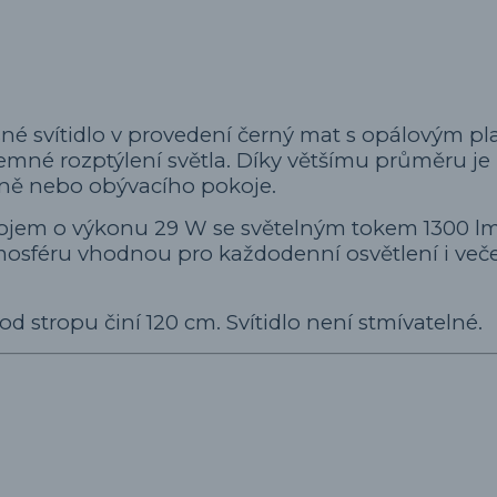
né svítidlo v provedení černý mat s opálovým p
jemné rozptýlení světla. Díky většímu průměru je 
hyně nebo obývacího pokoje.
rojem o výkonu 29 W se světelným tokem 1300 lm
tmosféru vhodnou pro každodenní osvětlení i več
od stropu činí 120 cm. Svítidlo není stmívatelné.