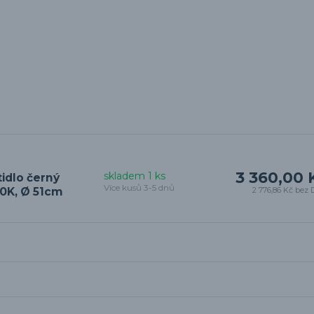
3 360,00 
skladem 1 ks
idlo černý
Více kusů 3-5 dnů
0K, Ø 51cm
2 776,86 Kč
bez 