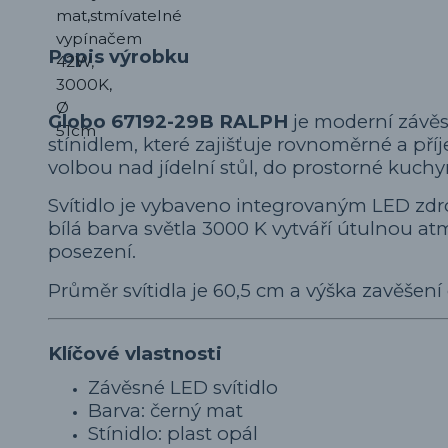
Popis výrobku
Globo 67192-29B RALPH
je moderní závěs
stínidlem, které zajišťuje rovnoměrné a pří
volbou nad jídelní stůl, do prostorné kuc
Svítidlo je vybaveno integrovaným LED zd
bílá barva světla 3000 K vytváří útulnou a
posezení.
Průměr svítidla je 60,5 cm a výška zavěšení 
Klíčové vlastnosti
Závěsné LED svítidlo
Barva: černý mat
Stínidlo: plast opál