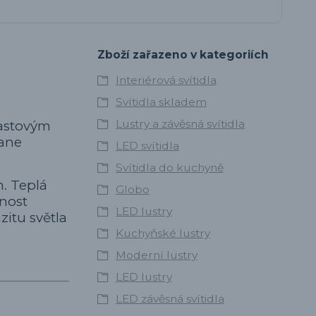
Zboží zařazeno v kategoriích
Interiérová svítidla
Svítidla skladem
Lustry a závěsná svítidla
lastovým
tane
LED svítidla
Svítidla do kuchyně
. Teplá
Globo
žnost
LED lustry
itu světla
Kuchyňské lustry
Moderní lustry
LED lustry
LED závěsná svítidla