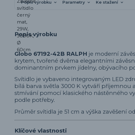
Popis výrobku
Parametry
Ke stažení
Popis výrobku
Globo 67192-42B RALPH
je moderní závěs
krytem, tvořené dvěma elegantními závěsn
dominantním prvkem jídelny, obývacího p
Svítidlo je vybaveno integrovaným LED zd
bílá barva světla 3000 K vytváří příjemno
stmívání pomocí klasického nástěnného vyp
podle potřeby.
Průměr svítidla je 51 cm a výška zavěšení od
Klíčové vlastnosti