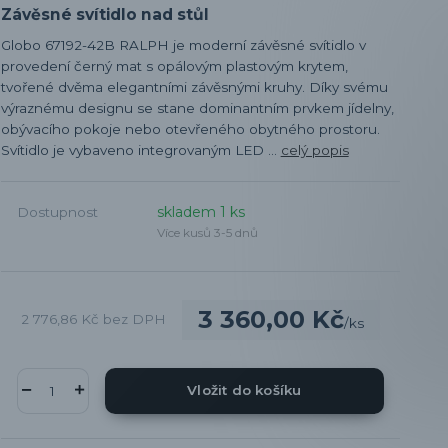
Závěsné svítidlo nad stůl
Globo 67192-42B RALPH je moderní závěsné svítidlo v
provedení černý mat s opálovým plastovým krytem,
tvořené dvěma elegantními závěsnými kruhy. Díky svému
výraznému designu se stane dominantním prvkem jídelny,
obývacího pokoje nebo otevřeného obytného prostoru.
Svítidlo je vybaveno integrovaným LED ...
celý popis
skladem 1 ks
Dostupnost
Více kusů 3-5 dnů
3 360,00 Kč
2 776,86 Kč
bez DPH
/
ks
Vložit do košíku