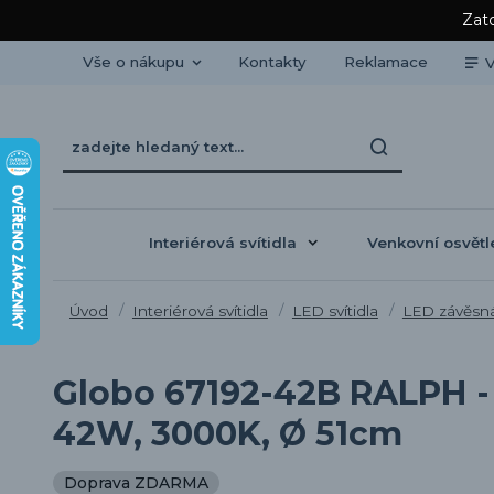
Zato
Vše o nákupu
Kontakty
Reklamace
V
Interiérová svítidla
Venkovní osvětl
Úvod
Interiérová svítidla
LED svítidla
LED závěsná 
Globo 67192-42B RALPH - 
42W, 3000K, Ø 51cm
Doprava ZDARMA