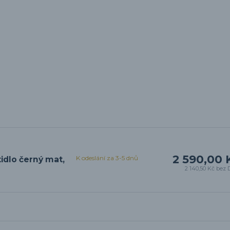
2 590,00 
K odeslání za 3-5 dnů
idlo černý mat,
2 140,50 Kč
bez 