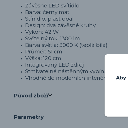
Závěsné LED svítidlo
Barva: černý mat
Stínidlo: plast opál
Design: dva závěsné kruhy
Výkon: 42 W
Světelný tok: 1300 lm
Barva světla: 3000 K (teplá bílá)
Průměr: 51 cm
Výška: 120 cm
Integrovaný LED zdroj
Stmívatelné nástěnným vypínačem
Vhodné do moderních interiérů
Aby 
Původ zboží
Parametry