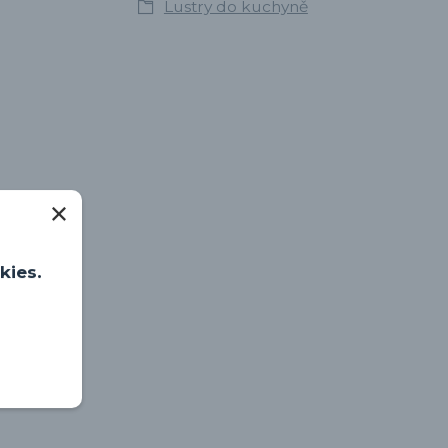
Lustry do kuchyně
kies.