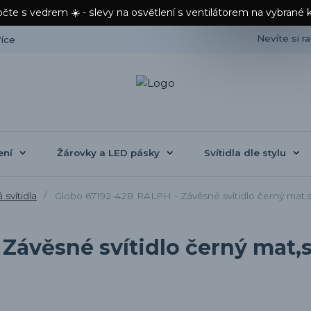
čte s vedrem ☀️ - slevy na osvětlení s ventilátorem na vybrané 
Nevíte si r
íce
ení
Žárovky a LED pásky
Svítidla dle stylu
svítidla
Globo 67192-42B RALPH - Závěsné svítidlo černý mat
Závěsné svítidlo černý mat