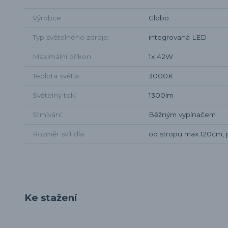
Výrobce
Globo
Typ světelného zdroje
integrovaná LED
Maximální příkon
1x 42W
Teplota světla
3000K
Světelný tok
1300lm
Stmívání
Běžným vypínačem
Rozměr svítidla
od stropu max.120cm,
Ke stažení