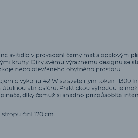
né svítidlo v provedení černý mat s opálovým p
ými kruhy. Díky svému výraznému designu se s
okoje nebo otevřeného obytného prostoru.
rojem o výkonu 42 W se světelným tokem 1300 lm
u a útulnou atmosféru. Praktickou výhodou je mo
ínače, díky čemuž si snadno přizpůsobíte intenz
 stropu činí 120 cm.