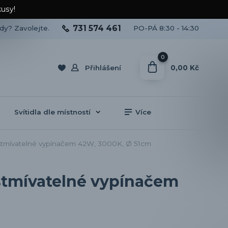
kusy!
731 574 461
ady? Zavolejte.
PO-PÁ 8:30 - 14:30
0
0,00 Kč
Přihlášení
Svítidla dle místností
Více
,stmívatelné vypínačem 42W, 3000K, Ø 51cm
,stmívatelné vypínačem