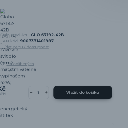
Číslo produktu:
GLO 67192-42B
EAN kód:
9007371401987
Hlídat cenu / dostupnost
Do oblíbených
Kč
Vložit do košíku
DPH