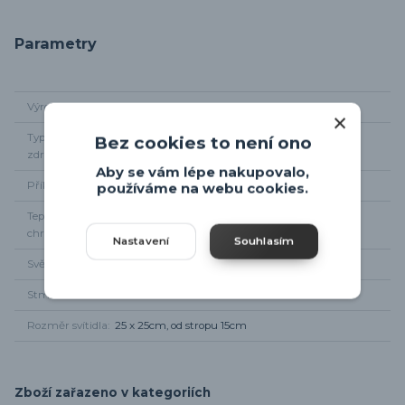
Parametry
Výrobce
Globo
Typ světelného
integrované LED
Bez cookies to není ono
zdroje
Aby se vám lépe nakupovalo,
Příkon
12W
používáme na webu cookies.
Teplota
4000K
chromatičnosti
Nastavení
Souhlasím
Světelný tok
840 lm
Stmívání
NE
Rozměr svítidla
25 x 25cm, od stropu 15cm
Zboží zařazeno v kategoriích