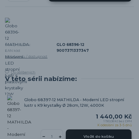
Číslo produktu:
GLO 68396-12
EAN kód:
9007371337347
Hlídat cenu / dostupnost
Do oblíbených
V této sérii nabízíme:
Globo 68397-12 MATHILDA - Moderní LED stropní
lustr s K9 krystalky Ø 28cm, 12W, 4000K
1 440,00 Kč
1 190,08 Kč
bez DPH
K odeslání za 3-5 dnů
Vložit do košíku