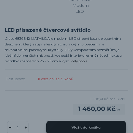
LED přisazené čtvercové svítidlo
Globo 68396-12 MATHILDA je moderní LED stropní lustr s elegantním
designem, který zaujme lesklým chromovým provedením a
dekorativními plastovými krystalky. Díky kompaktním rozměrům je
ideální do menších místností, kde dodá interiéru jemný nádech luxusu.
Svítidlo o rozměrech 25 × 25 cm a výšc...
celý popis
Dostupnost
K odeslání za 3-5 dnů
1 206,61 Kč
bez DPH
1 460,00 Kč
/
ks
Vložit do košíku