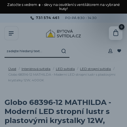
Zatočte s vedrem ☀️ - slevy na osvětlení s ventilátorem na vybrané
kusy!
731 574 461
PO-PÁ 8:30 - 14:30
0
Úvod
Interiérová svítidla
LED svítidla
LED stropní svítidla
Globo 68396-12 MATHILDA - Moderní LED stropní lustr s plastovými
krystalky 12W, 4000K
Globo 68396-12 MATHILDA -
Moderní LED stropní lustr s
plastovými krystalky 12W,