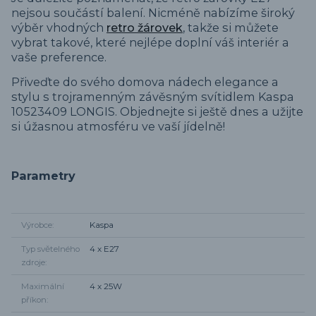
nejsou součástí balení. Nicméně nabízíme široký
výběr vhodných
retro žárovek
, takže si můžete
vybrat takové, které nejlépe doplní váš interiér a
vaše preference.
Přiveďte do svého domova nádech elegance a
stylu s trojramenným závěsným svítidlem Kaspa
10523409 LONGIS. Objednejte si ještě dnes a užijte
si úžasnou atmosféru ve vaší jídelně!
Parametry
Výrobce
Kaspa
Typ světelného
4 x E27
zdroje
Maximální
4 x 25W
příkon