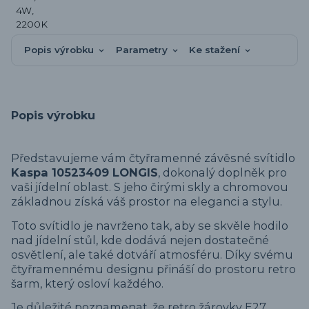
Popis výrobku
Parametry
Ke stažení
Popis výrobku
Představujeme vám čtyřramenné závěsné svítidlo
Kaspa 10523409 LONGIS
, dokonalý doplněk pro
vaši jídelní oblast. S jeho čirými skly a chromovou
základnou získá váš prostor na eleganci a stylu.
Toto svítidlo je navrženo tak, aby se skvěle hodilo
nad jídelní stůl, kde dodává nejen dostatečné
osvětlení, ale také dotváří atmosféru. Díky svému
čtyřramennému designu přináší do prostoru retro
šarm, který osloví každého.
Je důležité poznamenat, že retro žárovky E27