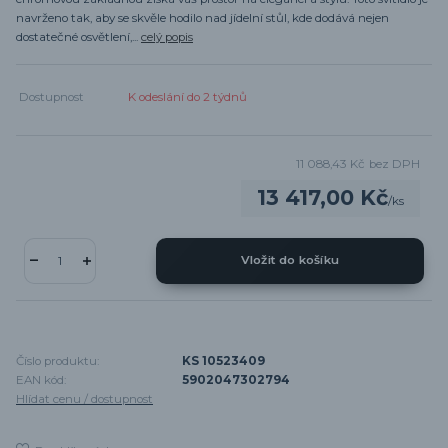
navrženo tak, aby se skvěle hodilo nad jídelní stůl, kde dodává nejen
dostatečné osvětlení,...
celý popis
Dostupnost
K odeslání do 2 týdnů
11 088,43 Kč
bez DPH
13 417,00 Kč
/
ks
Vložit do košíku
Číslo produktu:
KS 10523409
EAN kód:
5902047302794
Hlídat cenu / dostupnost