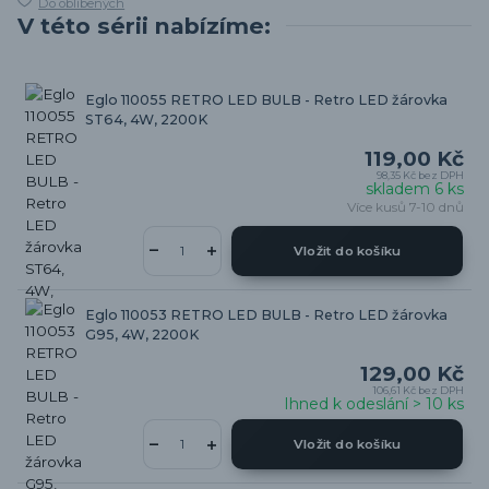
Do oblíbených
V této sérii nabízíme:
Eglo 110055 RETRO LED BULB - Retro LED žárovka
ST64, 4W, 2200K
119,00 Kč
98,35 Kč
bez DPH
skladem 6 ks
Více kusů 7-10 dnů
Vložit do košíku
Eglo 110053 RETRO LED BULB - Retro LED žárovka
G95, 4W, 2200K
129,00 Kč
106,61 Kč
bez DPH
Ihned k odeslání > 10 ks
Vložit do košíku