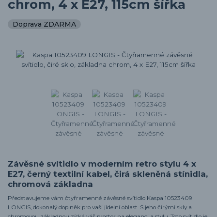
chrom, 4 x E27, 115cm šířka
Doprava ZDARMA
Závěsné svítidlo v moderním retro stylu 4 x
E27, černý textilní kabel, čirá skleněná stínidla,
chromová základna
Představujeme vám čtyřramenné závěsné svítidlo Kaspa 10523409
LONGIS, dokonalý doplněk pro vaši jídelní oblast. S jeho čirými skly a
chromovou základnou získá váš prostor na eleganci a stylu. Toto svítidlo je