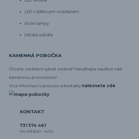
LED svítidla
LED s dálkovým ovladačem
Stolní lampy
Dětská svítidla
KAMENNÁ POBOČKA
Chcete osvětlení vybrat osobně? Neváhejte navšítvit naší
kamennou provozovnu!
naleznete zde
Více informací o provozu a kontakty
KONTAKT
731 574 461
PO-PÁ 8:30 - 14:30