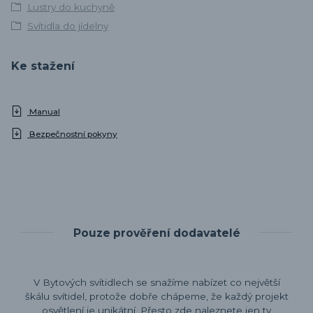
Lustry do kuchyně
Svítidla do jídelny
Ke stažení
Manual
Bezpečnostní pokyny
Pouze prověření dodavatelé
V Bytových svítidlech se snažíme nabízet co největší
škálu svítidel, protože dobře chápeme, že každý projekt
osvětlení je unikátní. Přesto zde naleznete jen ty