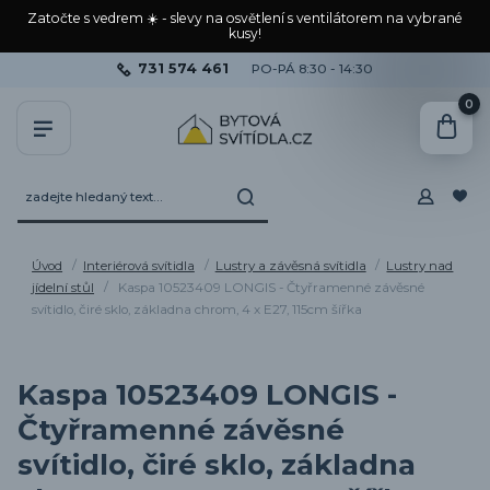
Zatočte s vedrem ☀️ - slevy na osvětlení s ventilátorem na vybrané
kusy!
731 574 461
PO-PÁ 8:30 - 14:30
0
Úvod
Interiérová svítidla
Lustry a závěsná svítidla
Lustry nad
jídelní stůl
Kaspa 10523409 LONGIS - Čtyřramenné závěsné
svítidlo, čiré sklo, základna chrom, 4 x E27, 115cm šířka
Kaspa 10523409 LONGIS -
Čtyřramenné závěsné
svítidlo, čiré sklo, základna