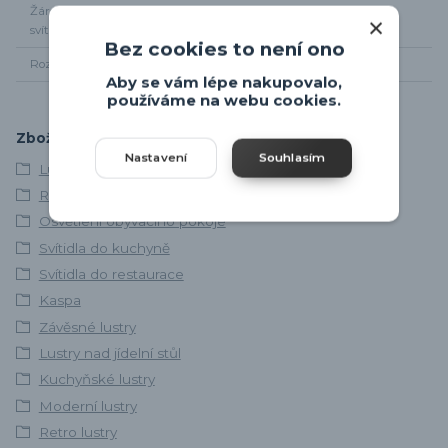
Žárovky součástí
Ne
svítidla
Bez cookies to není ono
Rozměr svítidla
Dle nákresu
Aby se vám lépe nakupovalo,
používáme na webu cookies.
Zboží zařazeno v kategoriích
Nastavení
Souhlasím
Lustry a závěsná svítidla
Retro svítidla
Osvětlení obývacího pokoje
Svítidla do kuchyně
Svítidla do restaurace
Kaspa
Závěsné lustry
Lustry nad jídelní stůl
Kuchyňské lustry
Moderní lustry
Retro lustry