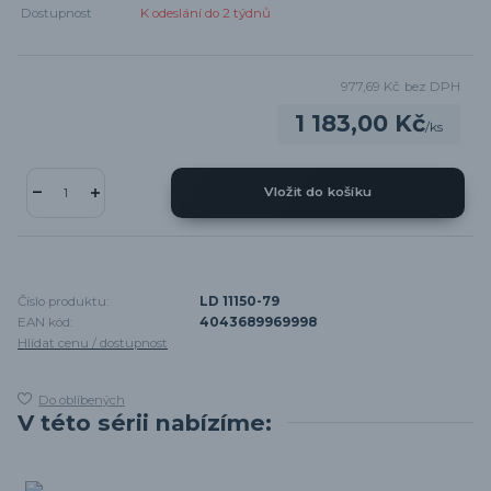
Dostupnost
K odeslání do 2 týdnů
977,69 Kč
bez DPH
1 183,00 Kč
/
ks
Vložit do košíku
Číslo produktu:
LD 11150-79
EAN kód:
4043689969998
Hlídat cenu / dostupnost
Do oblíbených
V této sérii nabízíme: