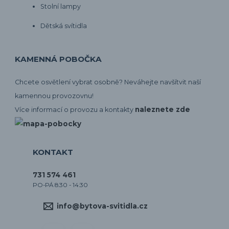
Stolní lampy
Dětská svítidla
KAMENNÁ POBOČKA
Chcete osvětlení vybrat osobně? Neváhejte navšítvit naší
kamennou provozovnu!
naleznete zde
Více informací o provozu a kontakty
KONTAKT
731 574 461
PO-PÁ 8:30 - 14:30
info@bytova-svitidla.cz