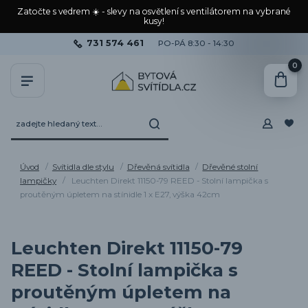
Zatočte s vedrem ☀️ - slevy na osvětlení s ventilátorem na vybrané
kusy!
731 574 461
PO-PÁ 8:30 - 14:30
0
Úvod
Svítidla dle stylu
Dřevěná svítidla
Dřevěné stolní
lampičky
Leuchten Direkt 11150-79 REED - Stolní lampička s
proutěným úpletem na stínidle 1 x E27, výška 42cm
Leuchten Direkt 11150-79
REED - Stolní lampička s
proutěným úpletem na