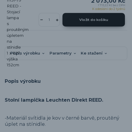
2 073,00 Kč
1 713,22 Kč
bez DPH
K odeslání do 2 týdnů
Vložit do košíku
Popis výrobku
Parametry
Ke stažení
Popis výrobku
Stolní lampička Leuchten Direkt REED.
-Materiál svítidla je kov v černé barvě, proutěný
úplet na stínidle.