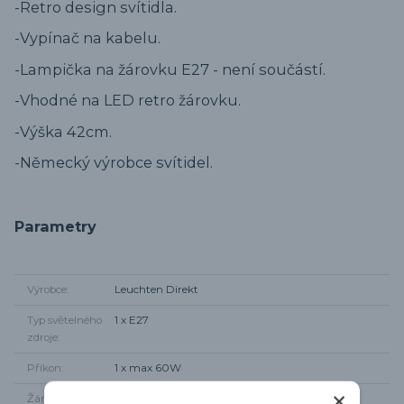
-Retro design svítidla.
-Vypínač na kabelu.
-Lampička na žárovku E27 - není součástí.
-Vhodné na LED retro žárovku.
-Výška 42cm.
-Německý výrobce svítidel.
Parametry
Výrobce
Leuchten Direkt
Typ světelného
1 x E27
zdroje
Příkon
1 x max 60W
Žárovky součástí
Ne