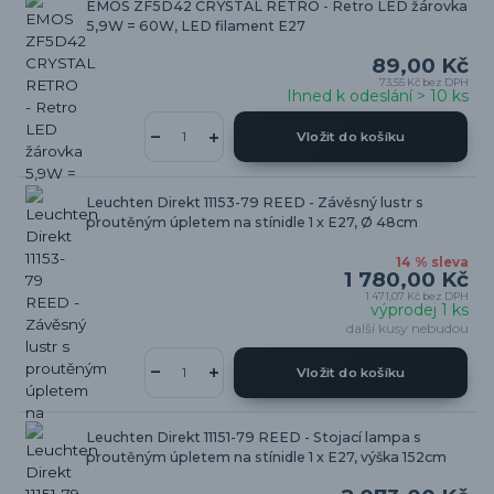
EMOS ZF5D42 CRYSTAL RETRO - Retro LED žárovka
5,9W = 60W, LED filament E27
89,00 Kč
73,55 Kč
bez DPH
Ihned k odeslání > 10 ks
Vložit do košíku
Leuchten Direkt 11153-79 REED - Závěsný lustr s
proutěným úpletem na stínidle 1 x E27, Ø 48cm
14 % sleva
1 780,00 Kč
1 471,07 Kč
bez DPH
výprodej 1 ks
další kusy nebudou
Vložit do košíku
Leuchten Direkt 11151-79 REED - Stojací lampa s
proutěným úpletem na stínidle 1 x E27, výška 152cm