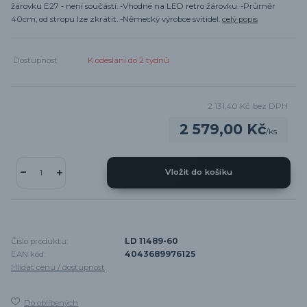
žárovku E27 - není součástí. -Vhodné na LED retro žárovku. -Průměr
40cm, od stropu lze zkrátit. -Německý výrobce svítidel.
celý popis
Dostupnost
K odeslání do 2 týdnů
2 131,40 Kč
bez DPH
2 579,00 Kč
/
ks
Vložit do košíku
Číslo produktu:
LD 11489-60
EAN kód:
4043689976125
Hlídat cenu / dostupnost
Do oblíbených