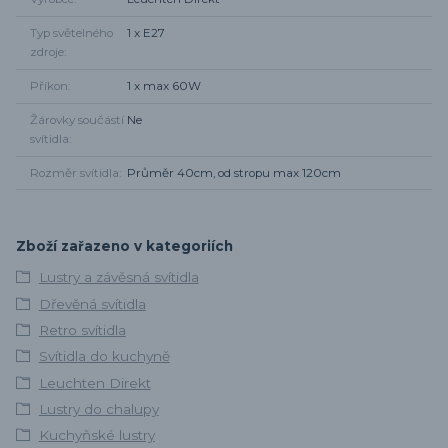
Typ světelného
1 x E27
zdroje
Příkon
1 x max 60W
Žárovky součástí
Ne
svítidla
Rozměr svítidla
Průměr 40cm, od stropu max 120cm
Zboží zařazeno v kategoriích
Lustry a závěsná svítidla
Dřevěná svítidla
Retro svítidla
Svítidla do kuchyně
Leuchten Direkt
Lustry do chalupy
Kuchyňské lustry