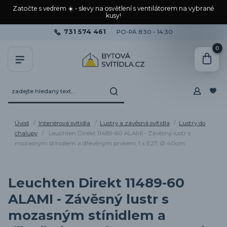
Zatočte s vedrem ☀️ - slevy na osvětlení s ventilátorem na vybrané
kusy!
731 574 461
PO-PÁ 8:30 - 14:30
0
Úvod
Interiérová svítidla
Lustry a závěsná svítidla
Lustry do
chalupy
Leuchten Direkt 11489-60 ALAMI - Závěsný lustr s
mozasným stínidlem a dřevěným prvkem, 1 x E27, Ø 40cm
Leuchten Direkt 11489-60
ALAMI - Závěsný lustr s
mozasným stínidlem a