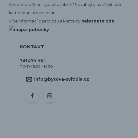
Chcete osvětlení vybrat osobně? Neváhejte navšítvit naší
kamennou provozovnu!
naleznete zde
Více informací o provozu a kontakty
KONTAKT
731 574 461
PO-PÁ 8:30 - 14:30
info@bytova-svitidla.cz
by CORA osvětlení
Vytvořeno na
Eshop-rychle.cz