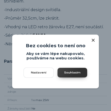
stínidlem.
-Industriální design svítidla.
-Průměr 32,5cm, lze zkrátit.
-Vhodný na LED retro žárovku E27, není součástí.
-Série svítidel
SAMIA
.
-Německý výrobce svítidel.
Bez cookies to není ono
Aby se vám lépe nakupovalo,
používáme na webu cookies.
Parametry
Nastavení
Souhlasím
Výrobce
Leuchten Direkt
Typ světelného
1 x E27
zdroje
Příkon
1 x max 25W
Žárovky součástí
Ne