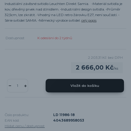
Industiální závěsné svítidlo Leuchten Direkt Samia. -Materiál svítidla je
kov, dřevěný prvek nad stínidlem. -Industriální design svítidla. -Průměr
32,5cm, lze zkrátit. -Vhodný na LED retro žárovku E27, není součástí. -
Série svítidel SAMIA. -Německý výrobce svítidel.
celý popis
Dostupnost
K odeslání do 2 týdnů
2 203,31 Kč
bez DPH
2 666,00 Kč
/
ks
Vložit do košíku
Číslo produktu:
LD 11986-18
EAN kód:
4043689958053
Hlídat cenu / dostupnost