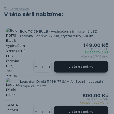
Do oblíbených
V této sérii nabízíme:
Eglo 110179 BULB - Vypínačem stmívatelná LED
žárovka E27, 7W, 2700K, crystal retro, 806lm
149,00 Kč
123,14 Kč
bez DPH
skladem 8 ks
Více kusů 7-10 dnů
Vložit do košíku
Leuchten Direkt 11499-77 SAMIA - Stolní industriální
lampička 1 x E27
800,00 Kč
661,16 Kč
bez DPH
K odeslání do 2 týdnů
Vložit do košíku