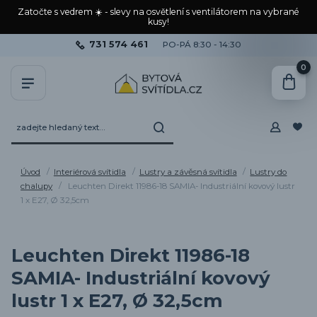
Zatočte s vedrem ☀️ - slevy na osvětlení s ventilátorem na vybrané
kusy!
731 574 461
PO-PÁ 8:30 - 14:30
0
Úvod
Interiérová svítidla
Lustry a závěsná svítidla
Lustry do
chalupy
Leuchten Direkt 11986-18 SAMIA- Industriální kovový lustr
1 x E27, Ø 32,5cm
Leuchten Direkt 11986-18
SAMIA- Industriální kovový
lustr 1 x E27, Ø 32,5cm