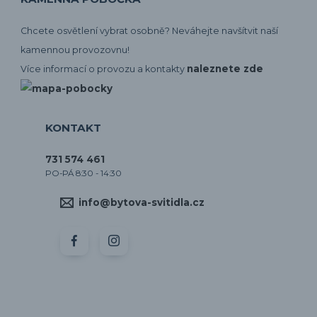
Chcete osvětlení vybrat osobně? Neváhejte navšítvit naší
kamennou provozovnu!
naleznete zde
Více informací o provozu a kontakty
KONTAKT
731 574 461
PO-PÁ 8:30 - 14:30
info@bytova-svitidla.cz
by CORA osvětlení