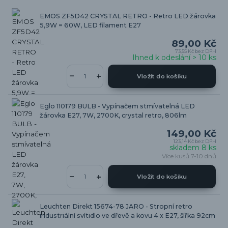
EMOS ZF5D42 CRYSTAL RETRO - Retro LED žárovka
5,9W = 60W, LED filament E27
89,00 Kč
73,55 Kč
bez DPH
Ihned k odeslání > 10 ks
Vložit do košíku
Eglo 110179 BULB - Vypínačem stmívatelná LED
žárovka E27, 7W, 2700K, crystal retro, 806lm
149,00 Kč
123,14 Kč
bez DPH
skladem 8 ks
Více kusů 7-10 dnů
Vložit do košíku
Leuchten Direkt 15674-78 JARO - Stropní retro
industriální svítidlo ve dřevě a kovu 4 x E27, šířka 92cm