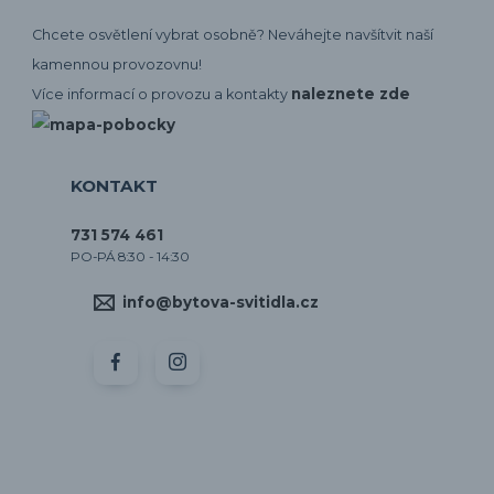
Chcete osvětlení vybrat osobně? Neváhejte navšítvit naší
kamennou provozovnu!
naleznete zde
Více informací o provozu a kontakty
KONTAKT
731 574 461
PO-PÁ 8:30 - 14:30
info@bytova-svitidla.cz
by CORA osvětlení