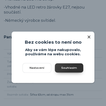
-Vhodné na LED retro žárovky E27, nejsou
součástí.
-Německý výrobce svítidel.
Parametry
Bez cookies to není ono
Aby se vám lépe nakupovalo,
Výrobce
Leuchten Direkt
používáme na webu cookies.
Typ světelného
3 x E27
zdroje
Nastavení
Souhlasím
Příkon
3 x max 60W
Žárovky součástí
Ne
svítidla
Rozměr svítidla
Šířka 63cm, od stropu max 31cm