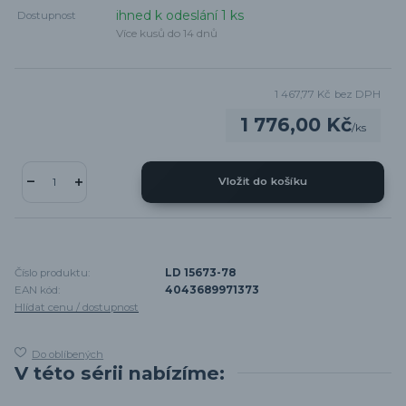
ihned k odeslání 1 ks
Dostupnost
Více kusů do 14 dnů
1 467,77 Kč
bez DPH
1 776,00 Kč
/
ks
Vložit do košíku
Číslo produktu:
LD 15673-78
EAN kód:
4043689971373
Hlídat cenu / dostupnost
Do oblíbených
V této sérii nabízíme: