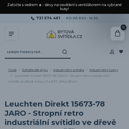
Zatočte s vedrem ☀️ - slevy na osvětlení s ventilátorem na vybrané
kusy!
731 574 461
PO-PÁ 8:30 - 14:30
0
Úvod
Svítidla dle stylu
Industriální svítidla
Industriální lustry
Leuchten Direkt 15673-78 JARO - Stropní retro industriální
svítidlo ve dřevě a kovu 3 x E27, šířka 63cm
Leuchten Direkt 15673-78
JARO - Stropní retro
industriální svítidlo ve dřevě