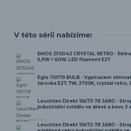
V této sérii nabízíme:
EMOS ZF5D42 CRYSTAL RETRO - Retro
5,9W = 60W, LED filament E27
Eglo 110179 BULB - Vypínačem stmíva
žárovka E27, 7W, 2700K, crystal retro,
Leuchten Direkt 15673-78 JARO - Stro
industriální svítidlo ve dřevě a kovu 3 
Leuchten Direkt 15672-78 JARO - Stro
nástěnné retro industriální svítidlo ve