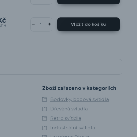
Kč
Vložit do košíku
DPH
Zboží zařazeno v kategoriích
Bodovky, bodová svítidla
Dřevěná svítidla
Retro svítidla
Industriální svítidla