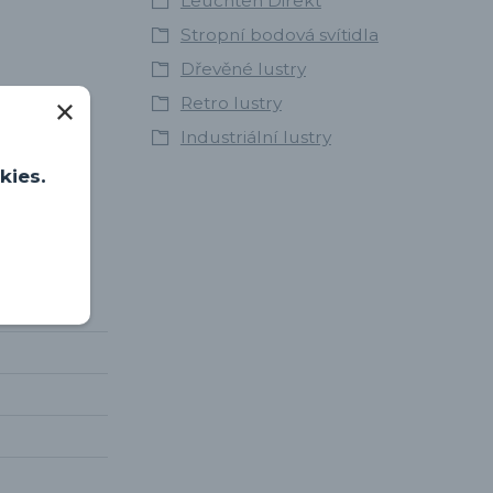
Leuchten Direkt
Stropní bodová svítidla
Dřevěné lustry
Retro lustry
Industriální lustry
kies.