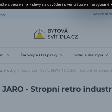
čte s vedrem ☀️ - slevy na osvětlení s ventilátorem na vybrané 
Nevíte si r
íce
ení
Žárovky a LED pásky
Svítidla dle stylu
ální lustry
Leuchten Direkt 15674-78 JARO - Stropní retro industri
JARO - Stropní retro industri