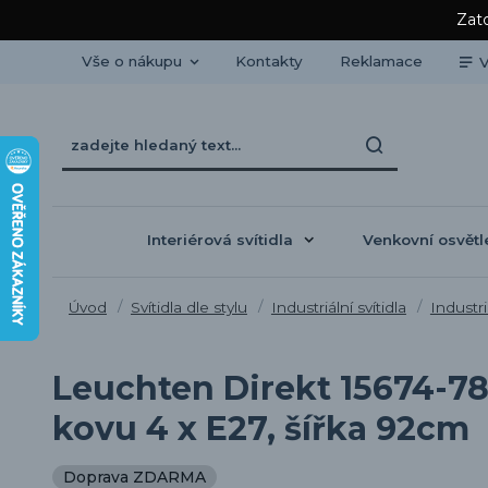
Zato
Vše o nákupu
Kontakty
Reklamace
V
Interiérová svítidla
Venkovní osvětl
Úvod
Svítidla dle stylu
Industriální svítidla
Industri
Leuchten Direkt 15674-78 
kovu 4 x E27, šířka 92cm
Doprava ZDARMA