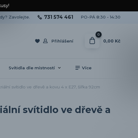
kusy!
731 574 461
ady? Zavolejte.
PO-PÁ 8:30 - 14:30
0
0,00 Kč
Přihlášení
Svítidla dle místností
Více
ální svítidlo ve dřevě a kovu 4 x E27, šířka 92cm
ální svítidlo ve dřevě a