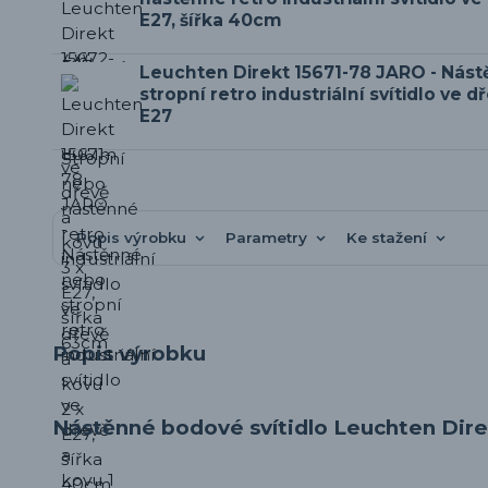
E27, šířka 40cm
Leuchten Direkt 15671-78 JARO - Nás
stropní retro industriální svítidlo ve d
E27
Popis výrobku
Parametry
Ke stažení
Popis výrobku
Nástěnné bodové svítidlo Leuchten Dir