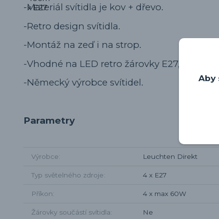
-Materiál svítidla je kov + dřevo.
-Retro design svítidla.
-Montáž na zeď i na strop.
-Vhodné na LED retro žárovky E27, nejsou s
Aby 
-Německý výrobce svítidel.
Parametry
Výrobce
Leuchten Direkt
Typ světelného zdroje
4 x E27
Příkon
4 x max 60W
Žárovky součástí svítidla
Ne