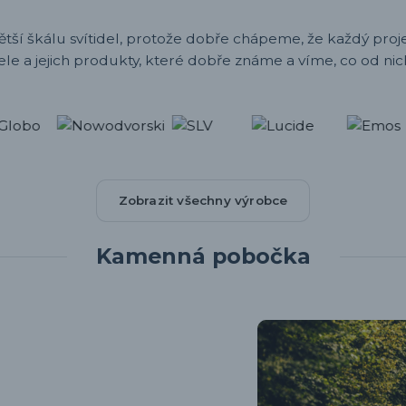
ětší škálu svítidel, protože dobře chápeme, že každý projek
ele a jejich produkty, které dobře známe a víme, co od nic
Zobrazit všechny výrobce
Kamenná pobočka