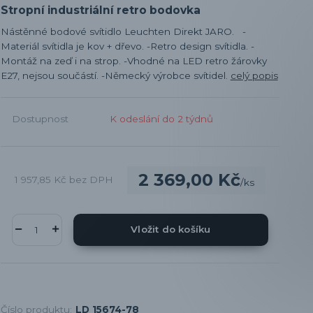
Stropní industriální retro bodovka
Nástěnné bodové svítidlo Leuchten Direkt JARO. -
Materiál svítidla je kov + dřevo. -Retro design svítidla. -
Montáž na zeď i na strop. -Vhodné na LED retro žárovky
E27, nejsou součástí. -Německý výrobce svítidel.
celý popis
Dostupnost
K odeslání do 2 týdnů
2 369,00 Kč
1 957,85 Kč
bez DPH
/
ks
Vložit do košíku
Číslo produktu:
LD 15674-78