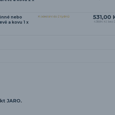
531,00 
K odeslání do 2 týdnů
těnné nebo
řevě a kovu 1 x
438,84 Kč
bez 
ekt JARO.