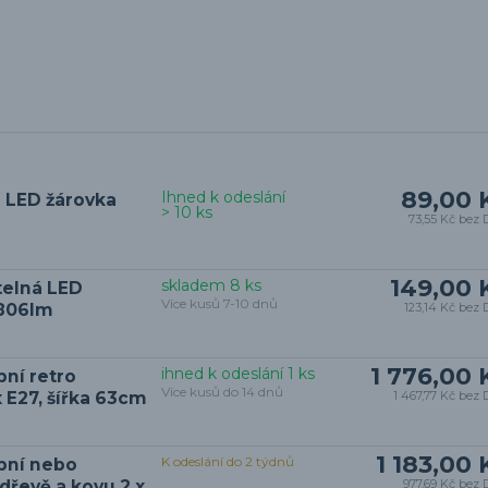
89,00 
Ihned k odeslání
 LED žárovka
> 10 ks
73,55 Kč
bez 
149,00 
skladem 8 ks
telná LED
Více kusů 7-10 dnů
 806lm
123,14 Kč
bez 
1 776,00 
ihned k odeslání 1 ks
pní retro
Více kusů do 14 dnů
x E27, šířka 63cm
1 467,77 Kč
bez 
1 183,00 
K odeslání do 2 týdnů
pní nebo
 dřevě a kovu 2 x
977,69 Kč
bez 