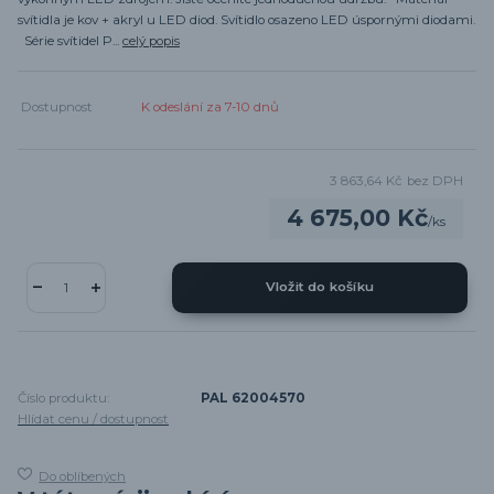
svítidla je kov + akryl u LED diod. Svítidlo osazeno LED úspornými diodami.
Série svítidel P...
celý popis
Dostupnost
K odeslání za 7-10 dnů
3 863,64 Kč
bez DPH
4 675,00 Kč
/
ks
Vložit do košíku
Číslo produktu:
PAL 62004570
Hlídat cenu / dostupnost
Do oblíbených