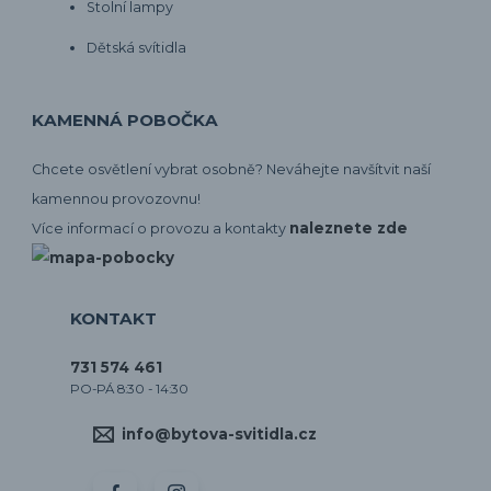
Stolní lampy
Dětská svítidla
KAMENNÁ POBOČKA
Chcete osvětlení vybrat osobně? Neváhejte navšítvit naší
kamennou provozovnu!
naleznete zde
Více informací o provozu a kontakty
KONTAKT
731 574 461
PO-PÁ 8:30 - 14:30
info@bytova-svitidla.cz