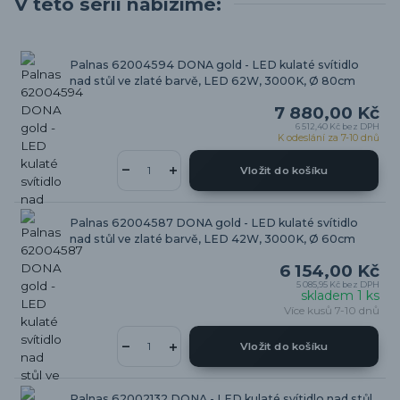
V této sérii nabízíme:
Palnas 62004594 DONA gold - LED kulaté svítidlo
nad stůl ve zlaté barvě, LED 62W, 3000K, Ø 80cm
7 880,00 Kč
6 512,40 Kč
bez DPH
K odeslání za 7-10 dnů
Vložit do košíku
Palnas 62004587 DONA gold - LED kulaté svítidlo
nad stůl ve zlaté barvě, LED 42W, 3000K, Ø 60cm
6 154,00 Kč
5 085,95 Kč
bez DPH
skladem 1 ks
Více kusů 7-10 dnů
Vložit do košíku
Palnas 62002132 DONA - LED kulaté svítidlo nad stůl,