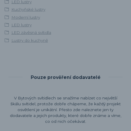
LED lustry
Kuchyňské lustry
Moderní lustry
LED lustry
LED závěsná svítidla
Lustry do kuchyně
Pouze prověření dodavatelé
V Bytových svítidlech se snažíme nabízet co největší
škálu svítidel, protože dobře chápeme, že každý projekt
osvětlení je unikátní. Přesto zde naleznete jen ty
dodavatele a jejich produkty, které dobře známe a víme,
co od nich očekávat.