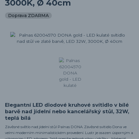
3000K, Ø 40cm
Doprava ZDARMA
Elegantní LED diodové kruhové svítidlo v bílé
barvě nad jídelní nebo kancelářský stůl, 32W,
teplá bílá
Závěsné světlo nad jídelní stůl Palnas DONA. Závěsné svítidlo Dona ve
velmi moderním minimalistickém provedení. Lustr je osazen úsporným a
výkonným LED zdrojem. Jistě oceníte jednoduchou údržbu. Materiál