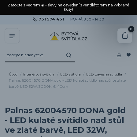
Zatočte s vedrem ☀️ - slevy na osvětlení s ventilátorem na vybrané
kusy!
731 574 461
PO-PÁ 8:30 - 14:30
0
Úvod
Interiérová svítidla
LED svítidla
LED závěsná svítidla
Palnas 62004570 DONA gold - LED kulaté svítidlo nad stůl ve zlaté
barvě, LED 32W, 3000K, Ø 40cm
Palnas 62004570 DONA gold
- LED kulaté svítidlo nad stůl
ve zlaté barvě, LED 32W,