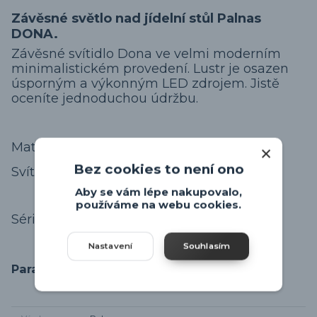
Závěsné světlo nad jídelní stůl Palnas
DONA.
Závěsné svítidlo Dona ve velmi moderním
minimalistickém provedení. Lustr je osazen
úsporným a výkonným LED zdrojem. Jistě
oceníte jednoduchou údržbu.
Materiál svítidla je kov + akryl u LED diod.
Bez cookies to není ono
Svítidlo osazeno LED úspornými diodami.
Aby se vám lépe nakupovalo,
používáme na webu cookies.
Série svítidel
Palnas DONA
.
Nastavení
Souhlasím
Parametry