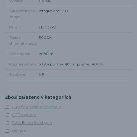
Výrobce
Palnas
Typ světelného
integrované LED
zdroje
Příkon
LED 32W
Teplota
3000K
chromatičnosti
Světelný tok
2080lm
Rozměr svítidla
od stropu max 110cm, průměr 40cm
Stmívání
NE
Zboží zařazeno v kategoriích
Lustry a závěsná svítidla
LED svítidla
Svítidla do kuchyně
Palnas