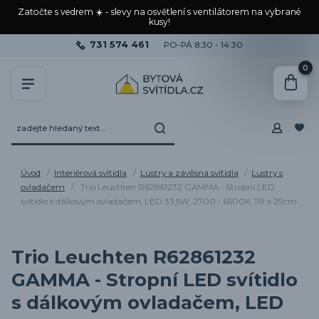
Zatočte s vedrem ☀️ - slevy na osvětlení s ventilátorem na vybrané
kusy!
731 574 461
PO-PÁ 8:30 - 14:30
0
Úvod
Interiérová svítidla
Lustry a závěsná svítidla
Lustry s
ovladačem
Trio Leuchten R62861232 GAMMA - Stropní LED
svítidlo s dálkovým ovladačem, LED 33,5W, 2700 - 6500K, 119 x 29cm
Trio Leuchten R62861232
GAMMA - Stropní LED svítidlo
s dálkovým ovladačem, LED