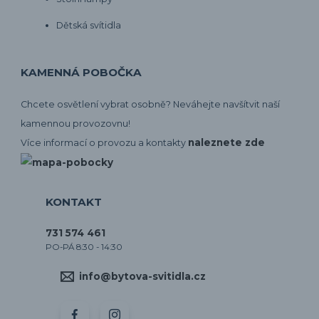
Dětská svítidla
KAMENNÁ POBOČKA
Chcete osvětlení vybrat osobně? Neváhejte navšítvit naší
kamennou provozovnu!
naleznete zde
Více informací o provozu a kontakty
KONTAKT
731 574 461
PO-PÁ 8:30 - 14:30
info@bytova-svitidla.cz