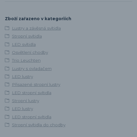
Zboží zařazeno v kategoriích
Lustry a závěsná svítidla
Stropní svítidla
LED svítidla
Osvětlení chodby
Trio Leuchten
Lustry s ovladačem
LED lustry
Přisazené stropní lustry
LED stropní svítidla
Stropní lustry
LED lustry
LED stropní svítidla
Stropní svítidla do chodby