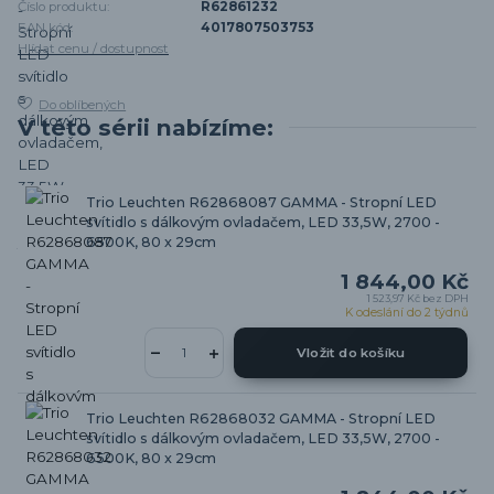
Číslo produktu:
R62861232
EAN kód:
4017807503753
Hlídat cenu / dostupnost
Do oblíbených
V této sérii nabízíme:
Trio Leuchten R62868087 GAMMA - Stropní LED
svítidlo s dálkovým ovladačem, LED 33,5W, 2700 -
6500K, 80 x 29cm
1 844,00 Kč
1 523,97 Kč
bez DPH
K odeslání do 2 týdnů
Vložit do košíku
Trio Leuchten R62868032 GAMMA - Stropní LED
svítidlo s dálkovým ovladačem, LED 33,5W, 2700 -
6500K, 80 x 29cm