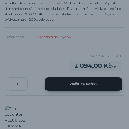
svítidla je kov v matné černé barvě. - Moderní design svítidla. - Plynulé
stmívání pomocí dálkového ovladače. - Plynulá změna světla od teplé po
studenou 2700-6500K. - Dálkový ovladač je součástí svítidla. - Vysoká
svítivost max 4200...
celý popis
Dostupnost
K odeslání do 2 týdnů
1 730,58 Kč
bez DPH
2 094,00 Kč
/
ks
Vložit do košíku