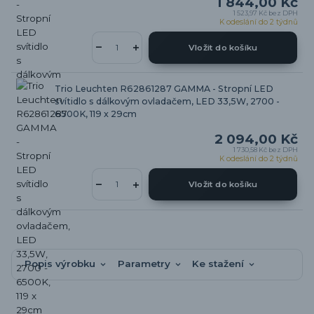
1 844,00 Kč
1 523,97 Kč
bez DPH
K odeslání do 2 týdnů
Vložit do košíku
Trio Leuchten R62861287 GAMMA - Stropní LED
svítidlo s dálkovým ovladačem, LED 33,5W, 2700 -
6500K, 119 x 29cm
2 094,00 Kč
1 730,58 Kč
bez DPH
K odeslání do 2 týdnů
Vložit do košíku
Popis výrobku
Parametry
Ke stažení