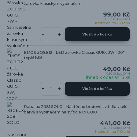
žárovka klasickým vypínačem
99,00 Kč
81,82 Kč
bez DPH
K odeslání za 7-10 dnů
Vložit do košíku
EMOS ZQ8E12 - LED žárovka Classic GU10, 3W, 100°,
teplá bílá
49,00 Kč
40,50 Kč
bez DPH
Ihned k odeslání 3 ks
Vložit do košíku
Rabalux 2081 SOLO - Nástěnné bodové svítidlo v bílé
barvě s vypínačem na svítidle 1 x GU10
441,00 Kč
364,46 Kč
bez DPH
K odeslání za 7-10 dnů