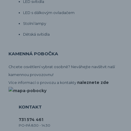
LED svítidla
LED s dálkovým ovladačem
Stolní lampy
Dětská svítidla
KAMENNÁ POBOČKA
Chcete osvětlení vybrat osobně? Neváhejte navšítvit naší
kamennou provozovnu!
naleznete zde
Více informací o provozu a kontakty
KONTAKT
731 574 461
PO-PÁ 8:30 - 14:30