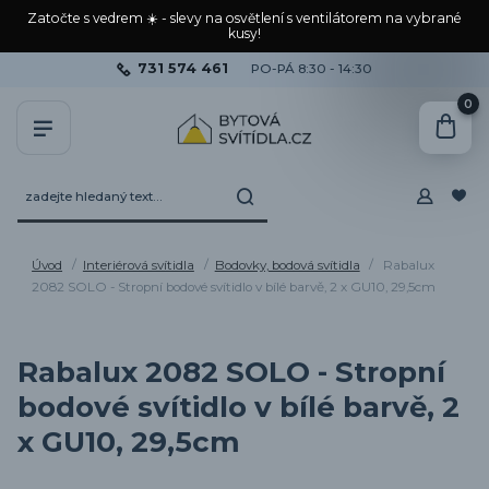
Zatočte s vedrem ☀️ - slevy na osvětlení s ventilátorem na vybrané
kusy!
731 574 461
PO-PÁ 8:30 - 14:30
0
Úvod
Interiérová svítidla
Bodovky, bodová svítidla
Rabalux
2082 SOLO - Stropní bodové svítidlo v bílé barvě, 2 x GU10, 29,5cm
Rabalux 2082 SOLO - Stropní
bodové svítidlo v bílé barvě, 2
x GU10, 29,5cm