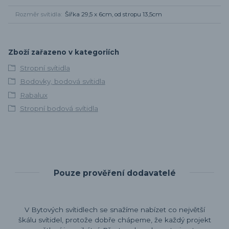
Rozměr svítidla
Šířka 29,5 x 6cm, od stropu 13,5cm
Zboží zařazeno v kategoriích
Stropní svítidla
Bodovky, bodová svítidla
Rabalux
Stropní bodová svítidla
Pouze prověření dodavatelé
V Bytových svítidlech se snažíme nabízet co největší
škálu svítidel, protože dobře chápeme, že každý projekt