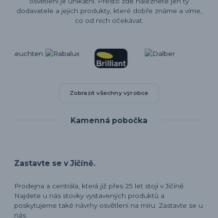
osvětlení je unikátní. Přesto zde naleznete jen ty
dodavatele a jejich produkty, které dobře známe a víme,
co od nich očekávat.
Zobrazit všechny výrobce
Kamenná pobočka
Zastavte se v Jičíně.
Prodejna a centrála, která již přes 25 let stojí v Jičíně.
Najdete u nás stovky vystavených produktů a
poskytujeme také návrhy osvětlení na míru. Zastavte se u
nás.