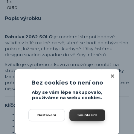
Popis výrobku
Rabalux 2082 SOLO
je moderní stropní bodové
svítidlo v bílé matné barvě, které se hodí do obývacího
pokoje, ložnice, chodby i kuchyně. Díky čistému
designu snadno zapadne do většiny interiérů.
Svítidlo je vyrobeno z kovu a umožňuje montáž na
strop i na zeď. Dvě samostatně nastavitelné bodovky
lze natočit a nasměrovat světlo přesně tam, kde je
Bez cookies to není ono
potřeba. Určeno je pro dvě žárovky s paticí GU10, které
nejsou součástí balení. Délka svítidla je 29,5 cm.
Aby se vám lépe nakupovalo,
používáme na webu cookies.
Klíčové vlastnosti
Stropní / nástěnné bodové svítidlo
Nastavení
Souhlasím
Barva: bílá matná
Materiál: kov
Patice: 2× GU10