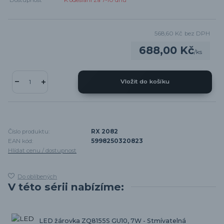
Dostupnost
K odeslání za 7-10 dnů
568,60 Kč
bez DPH
688,00 Kč
/
ks
Vložit do košíku
Číslo produktu:
RX 2082
EAN kód:
5998250320823
Hlídat cenu / dostupnost
Do oblíbených
V této sérii nabízíme:
LED žárovka ZQ8155S GU10, 7W - Stmívatelná