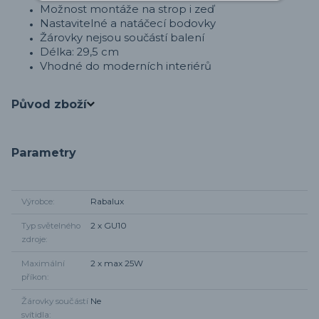
Možnost montáže na strop i zeď
Nastavitelné a natáčecí bodovky
Žárovky nejsou součástí balení
Délka: 29,5 cm
Vhodné do moderních interiérů
Původ zboží
Parametry
Výrobce
Rabalux
Typ světelného
2 x GU10
zdroje
Maximální
2 x max 25W
příkon
Žárovky součástí
Ne
svítidla