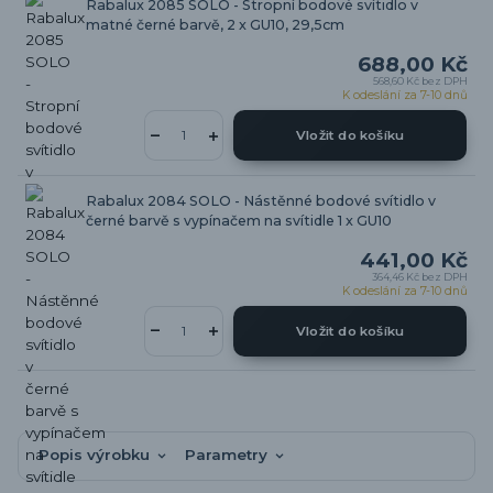
Rabalux 2085 SOLO - Stropní bodové svítidlo v
matné černé barvě, 2 x GU10, 29,5cm
688,00 Kč
568,60 Kč
bez DPH
K odeslání za 7-10 dnů
Vložit do košíku
Rabalux 2084 SOLO - Nástěnné bodové svítidlo v
černé barvě s vypínačem na svítidle 1 x GU10
441,00 Kč
364,46 Kč
bez DPH
K odeslání za 7-10 dnů
Vložit do košíku
Popis výrobku
Parametry