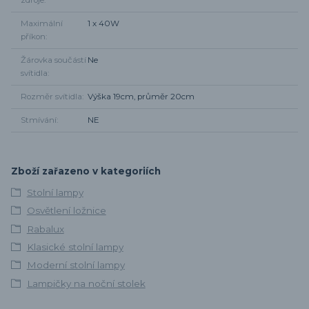
zdroje
Maximální
1 x 40W
příkon
Žárovka součástí
Ne
svítidla
Rozměr svítidla
Výška 19cm, průměr 20cm
Stmívání
NE
Zboží zařazeno v kategoriích
Stolní lampy
Osvětlení ložnice
Rabalux
Klasické stolní lampy
Moderní stolní lampy
Lampičky na noční stolek