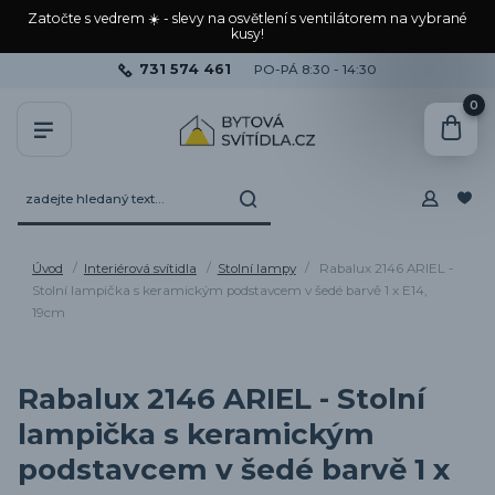
Zatočte s vedrem ☀️ - slevy na osvětlení s ventilátorem na vybrané
kusy!
731 574 461
PO-PÁ 8:30 - 14:30
0
Úvod
Interiérová svítidla
Stolní lampy
Rabalux 2146 ARIEL -
Stolní lampička s keramickým podstavcem v šedé barvě 1 x E14,
19cm
Rabalux 2146 ARIEL - Stolní
lampička s keramickým
podstavcem v šedé barvě 1 x