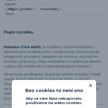
Popis výrobku
Parametry
Popis výrobku
Rabalux 2146 ARIEL
je moderní stolní lampička s
keramickým podstavcem v šedé barvě, která působí
elegantně a snadno zapadne do ložnice, obývacího
pokoje i pracovny. Díky neutrálnímu odstínu je ideální
volbou do moderních i skandinávských interiérů.
Keramický podstavec doplňuje textilní stínidlo v šedé
barvě, které příjemně rozptyluje světlo a vytváří
útulnou atmosféru. Lampička je vybavena vypínačem
na kabelu a je určena pro jednu žárovku s paticí E14,
Bez cookies to není ono
která není součástí balení. Výška svítidla je 19 cm a
Aby se vám lépe nakupovalo,
průměr 20 cm.
používáme na webu cookies.