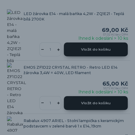
LED žárovka E14 - malá baňka 4,2W - ZQ1E21 - Teplá
bílá 2700K
69,00 Kč
57,02 Kč
bez DPH
Ihned k odeslání > 10 ks
Vložit do košíku
EMOS ZF1D22 CRYSTAL RETRO - Retro LED E14
žárovka 3,4W = 40W, LED filament
65,00 Kč
53,72 Kč
bez DPH
Ihned k odeslání > 10 ks
Vložit do košíku
Rabalux 4907 ARIEL - Stolní lampička s keramickým
podstavcem v zelené barvě 1 x E14, 19cm