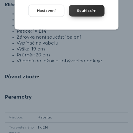
Klíčové vlastnosti
Nastavení
Souhlasím
Stolní lampička
Keramický podstavec – šedá barva
Textilní stínidlo – šedá barva
Patice: 1× E14
Žárovka není součástí balení
Vypínač na kabelu
Výška: 19 cm
Průměr: 20 cm
Vhodná do ložnice i obývacího pokoje
Původ zboží
Parametry
Výrobce
Rabalux
Typ světelného
1 x E14