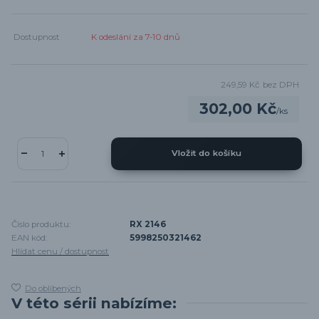
Dostupnost
K odeslání za 7-10 dnů
249,59 Kč
bez DPH
302,00 Kč
/
ks
Vložit do košíku
Číslo produktu:
RX 2146
EAN kód:
5998250321462
Hlídat cenu / dostupnost
Do oblíbených
V této sérii nabízíme: