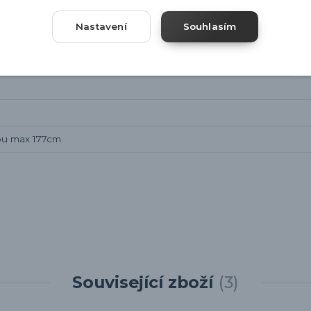
Nastavení
Souhlasím
pu max 177cm
Související zboží
3