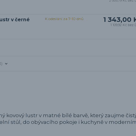
2 005,79 Kč
bez 
1 343,00 
K odeslání za 7-10 dnů
ustr v černé
1 109,92 Kč
bez 
3
ý kovový lustr v matné bílé barvě, který zaujme čis
elní stůl, do obývacího pokoje i kuchyně v modern