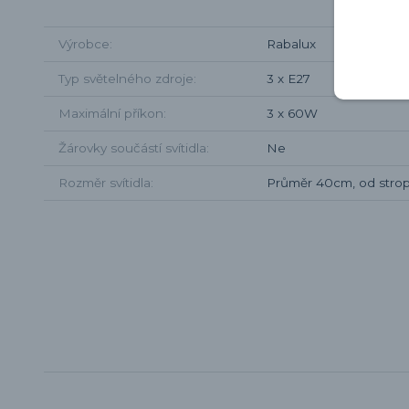
Výrobce
Rabalux
Typ světelného zdroje
3 x E27
Maximální příkon
3 x 60W
Žárovky součástí svítidla
Ne
Rozměr svítidla
Průměr 40cm, od stro