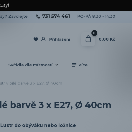
kusy!
731 574 461
ady? Zavolejte.
PO-PÁ 8:30 - 14:30
0
0,00 Kč
Přihlášení
Svítidla dle místností
Více
r v bílé barvě 3 x E27, Ø 40cm
lé barvě 3 x E27, Ø 40cm
Lustr do obýváku nebo ložnice