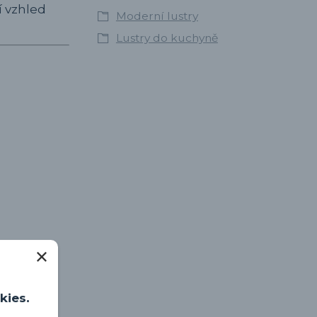
í vzhled
Moderní lustry
Lustry do kuchyně
kies.