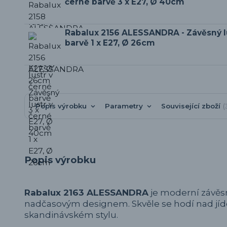
černé barvě 3 x E27, Ø 40cm
Rabalux 2156 ALESSANDRA - Závěsný l
barvě 1 x E27, Ø 26cm
Popis výrobku
Parametry
Související zboží
Popis výrobku
Rabalux 2163 ALESSANDRA
je moderní závěsn
nadčasovým designem. Skvěle se hodí nad jíd
skandinávském stylu.