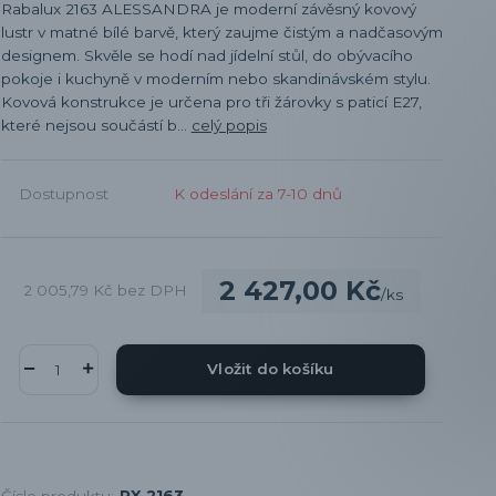
Rabalux 2163 ALESSANDRA je moderní závěsný kovový
lustr v matné bílé barvě, který zaujme čistým a nadčasovým
designem. Skvěle se hodí nad jídelní stůl, do obývacího
pokoje i kuchyně v moderním nebo skandinávském stylu.
Kovová konstrukce je určena pro tři žárovky s paticí E27,
které nejsou součástí b...
celý popis
Dostupnost
K odeslání za 7-10 dnů
2 427,00 Kč
2 005,79 Kč
bez DPH
/
ks
Vložit do košíku
Číslo produktu:
RX 2163