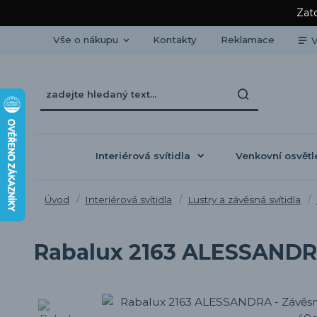
Zato
Vše o nákupu
Kontakty
Reklamace
V
Interiérová svítidla
Venkovní osvětl
Úvod
Interiérová svítidla
Lustry a závěsná svítidla
Rabalux 2163 ALESSANDRA 