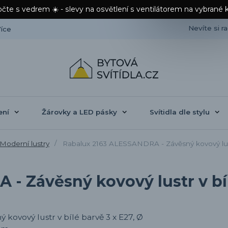
čte s vedrem ☀️ - slevy na osvětlení s ventilátorem na vybrané 
Nevíte si r
íce
ení
Žárovky a LED pásky
Svítidla dle stylu
Moderní lustry
Rabalux 2163 ALESSANDRA - Závěsný kovový lust
- Závěsný kovový lustr v bí