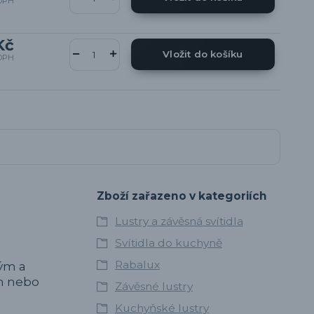
DPH
Kč
Vložit do košíku
DPH
Zboží zařazeno v kategoriích
Lustry a závěsná svítidla
Svítidla do kuchyně
Rabalux
tým a
ím nebo
Závěsné lustry
Kuchyňské lustry