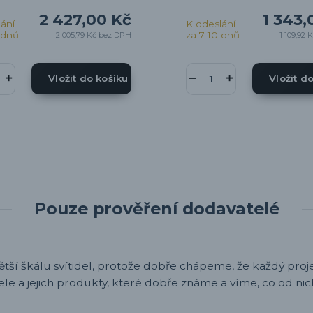
2 427,00 Kč
1 343,
ání
K odeslání
 dnů
za 7-10 dnů
2 005,79 Kč
bez DPH
1 109,92 
Vložit do košíku
Vložit d
Pouze prověření dodavatelé
ětší škálu svítidel, protože dobře chápeme, že každý projek
ele a jejich produkty, které dobře známe a víme, co od nic