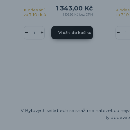
1 343,00 Kč
K odeslání
K odesl
za 7-10 dnů
za 7-10
1 109,92 Kč
bez DPH
Vložit do košíku
V Bytových svítidlech se snažíme nabízet co nejv
ty dodavat