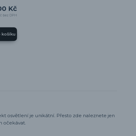
00 Kč
Kč
bez DPH
o košíku
t osvětlení je unikátní. Přesto zde naleznete jen
h očekávat.