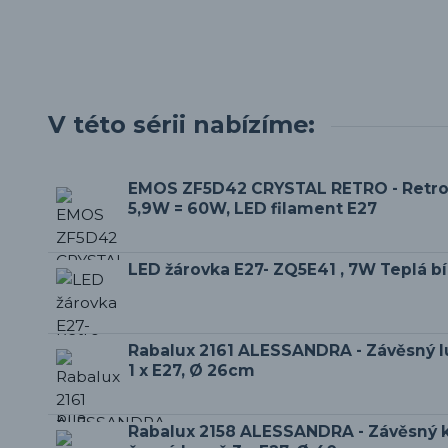
V této sérii nabízíme:
EMOS ZF5D42 CRYSTAL RETRO - Retro
5,9W = 60W, LED filament E27
LED žárovka E27- ZQ5E41 , 7W Teplá b
Rabalux 2161 ALESSANDRA - Závěsný lu
1 x E27, Ø 26cm
Rabalux 2158 ALESSANDRA - Závěsný k