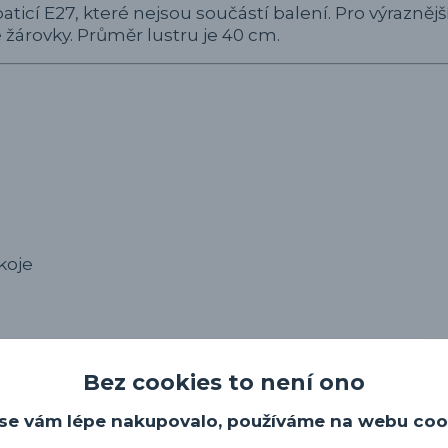
aticí E27, které nejsou součástí balení. Pro výraznějš
žárovky. Průměr lustru je 40 cm.
koje
Bez cookies to není ono
se vám lépe nakupovalo, používáme na webu coo