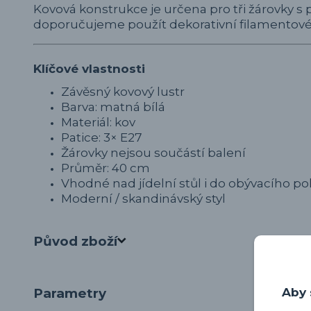
Kovová konstrukce je určena pro tři žárovky s p
doporučujeme použít dekorativní filamentové 
Klíčové vlastnosti
Závěsný kovový lustr
Barva: matná bílá
Materiál: kov
Patice: 3× E27
Žárovky nejsou součástí balení
Průměr: 40 cm
Vhodné nad jídelní stůl i do obývacího po
Moderní / skandinávský styl
Původ zboží
Parametry
Aby 