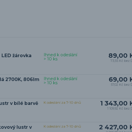
89,00 
Ihned k odeslání
 LED žárovka
> 10 ks
73,55 Kč
bez 
69,00 
Ihned k odeslání
ílá 2700K, 806lm
> 10 ks
57,02 Kč
bez 
1 343,00 
K odeslání za 7-10 dnů
str v bílé barvě
1 109,92 Kč
bez 
2 427,00 
K odeslání za 7-10 dnů
ovový lustr v