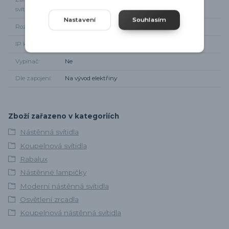
svítidla
Nastavení
Souhlasím
Rozměr svítidla
Výška 26,5cm, šířka 11,5cm, od zdi 20cm
IP krytí
IP44
Vypínač
Ne
Dle zapojení
Na vývod elektřiny
Zboží zařazeno v kategoriích
Nástěnná svítidla
Koupelnová svítidla
Rabalux
Nástěnné lampičky
Moderní nástěnná svítidla
Osvětlení zrcadla
Koupelnová nástěnná svítidla