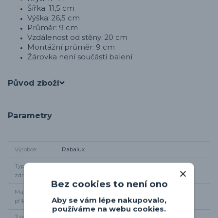
Šířka: 11,5 cm
Výška: 26,5 cm
Průměr: 9 cm
Vzdálenost od stěny: 20 cm
Montážní průměr: 9 cm
Žárovka není součástí balení
Původ zboží
Parametry
Výrobce
Rabalux
Typ světelného
1 x E14
zdroje
Bez cookies to není ono
Maximální
1 x 40W
Aby se vám lépe nakupovalo,
příkon
používáme na webu cookies.
Žárovky součástí
Ne