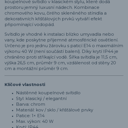
koupelnové svítidlo v klasickém stylu, které dodá
prostoru jemný luxusní nádech. Kombinace
chromového kovu, čirého skleněného stínidla a
dekorativních křišťálových prvků vytváří efekt
připomínající vodopád.
Svítidlo je vhodné k instalaci blízko umyvadla nebo
vany, kde poskytne příjemné atmosférické osvětlení.
Určeno je pro jednu žárovku s paticí E14 o maximálním
výkonu 40 W (není součástí balení). Díky krytí IP44 je
chráněno proti stříkající vodě. Šířka svítidla je 11,5 cm,
výška 26,5 cm, průměr 9 cm, vzdálenost od stěny 20
cm a montážní průměr 9 cm.
Klíčové vlastnosti
Nástěnné koupelnové svítidlo
Styl: klasický / elegantní
Barva: chrom
Materiál: kov / sklo / křišťálové prvky
Patice: 1× E14
Max. výkon: 40 W
Krytí: IP44