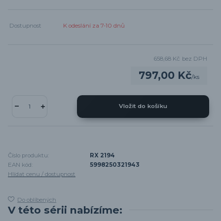
Dostupnost
K odeslání za 7-10 dnů
658,68 Kč
bez DPH
797,00 Kč
/
ks
Vložit do košíku
Číslo produktu:
RX 2194
EAN kód:
5998250321943
Hlídat cenu / dostupnost
Do oblíbených
V této sérii nabízíme: