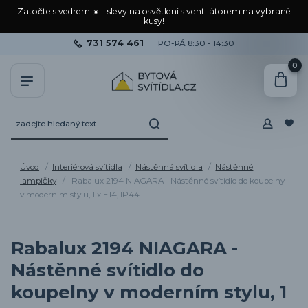
Zatočte s vedrem ☀️ - slevy na osvětlení s ventilátorem na vybrané
kusy!
731 574 461
PO-PÁ 8:30 - 14:30
0
Úvod
Interiérová svítidla
Nástěnná svítidla
Nástěnné
lampičky
Rabalux 2194 NIAGARA - Nástěnné svítidlo do koupelny
v moderním stylu, 1 x E14, IP44
Rabalux 2194 NIAGARA -
Nástěnné svítidlo do
koupelny v moderním stylu, 1