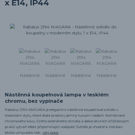
x E14, IP44
Nástěnná koupelnová lampa v lesklém
chromu, bez vypínače
Rabalux 2194 NIAGARA je elegantní nástěnné koupelnové svítidlo v
klasickém stylu, které dodá prostoru jemný luxusní nádech. Kombinace
chromového kovu, čirého skleněného stínidla a dekorativních křišťálových
prvků vytváří efekt připomínající vodopád. Svítidlo je vhodné k instalaci
blízko umyvadla neb...
celý popis