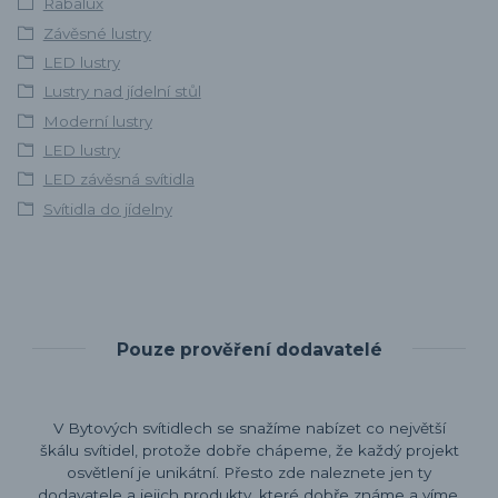
Rabalux
Závěsné lustry
LED lustry
Lustry nad jídelní stůl
Moderní lustry
LED lustry
LED závěsná svítidla
Svítidla do jídelny
Pouze prověření dodavatelé
V Bytových svítidlech se snažíme nabízet co největší
škálu svítidel, protože dobře chápeme, že každý projekt
osvětlení je unikátní. Přesto zde naleznete jen ty
dodavatele a jejich produkty, které dobře známe a víme,