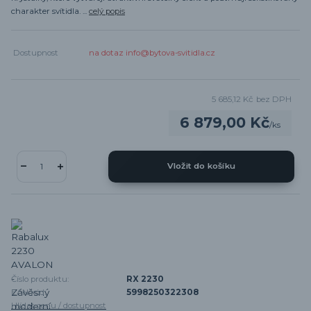
charakter svítidla. ...
celý popis
Dostupnost
na dotaz info@bytova-svitidla.cz
5 685,12 Kč
bez DPH
6 879,00 Kč
/
ks
Vložit do košíku
Číslo produktu:
RX 2230
EAN kód:
5998250322308
Hlídat cenu / dostupnost