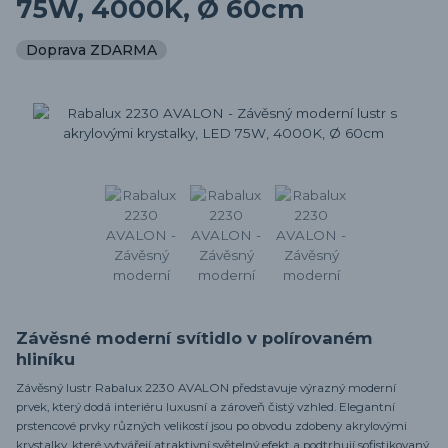
75W, 4000K, Ø 60cm
Doprava ZDARMA
Závěsné moderní svítidlo v polírovaném
hliníku
Závěsný lustr Rabalux 2230 AVALON představuje výrazný moderní
prvek, který dodá interiéru luxusní a zároveň čistý vzhled. Elegantní
prstencové prvky různých velikostí jsou po obvodu zdobeny akrylovými
krystalky, které vytvářejí atraktivní světelný efekt a podtrhují sofistikovaný