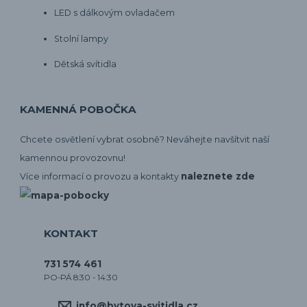
LED s dálkovým ovladačem
Stolní lampy
Dětská svítidla
KAMENNÁ POBOČKA
Chcete osvětlení vybrat osobně? Neváhejte navšítvit naší
kamennou provozovnu!
naleznete zde
Více informací o provozu a kontakty
KONTAKT
731 574 461
PO-PÁ 8:30 - 14:30
info@bytova-svitidla.cz