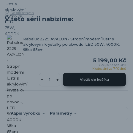
Do oblíbených
V této sérii nabízíme:
Rabalux 2229 AVALON - Stropní moderní lustr s
akrylovými krystalky po obvodu, LED 50W, 4000K,
šířka 65cm
5 199,00 Kč
4 296,69 Kč
bez DPH
K odeslání za 7-10 dnů
Vložit do košíku
Popis výrobku
Parametry