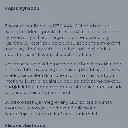
Popis výrobku
Závěsný lustr Rabalux 2230 AVALON představuje
výrazný moderní prvek, který dodá interiéru luxusní a
zároveň čistý vzhled. Elegantní prstencové prvky
různých velikostí jsou po obvodu zdobeny akrylovými
krystalky, které vytvářejí atraktivní světelný efekt a
podtrhují sofistikovaný charakter svítidla.
Kombinace kovového provedení v barvě broušeného
hliníku a bílých akrylových stínidel působí nadčasově a
snadno se začlení do moderních i minimalistických
interiérů. Lustr je ideální volbou do obývacího pokoje,
nad jídelní stůl nebo do reprezentativních prostor, kde
se stane dominantou místnosti.
Svítidlo obsahuje integrovaný LED zdroj s dlouhou
životností a poskytuje přirozené bílé světlo.
Samozřejmostí je prodloužená záruka 5 let.
Klíčové vlastnosti