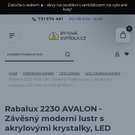
Zatočte s vedrem ☀️ - slevy na osvětlení s ventilátorem na vybrané
kusy!
731 574 461
PO-PÁ 8:30 - 14:30
0
Úvod
Interiérová svítidla
LED svítidla
LED závěsná svítidla
Rabalux 2230 AVALON - Závěsný moderní lustr s akrylovými
krystalky, LED 75W, 4000K, Ø 60cm
Rabalux 2230 AVALON -
Závěsný moderní lustr s
akrylovými krystalky, LED