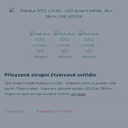
Přisazené stropní čtvercové svítidlo
LED stropní svítidlo Rabalux LUCAS. -Materiál montury je plast v bílé
barvě. -Třpytivý efekt. -Úsporné a výkonné svítidlo, LED 12W, 780lm. -
Příjemná neutrální barva světla 4000K.
celý popis
Dostupnost
K odeslání za 7-10 dnů