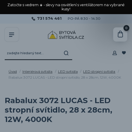
Zatočte s vedrem ☀️ - slevy na osvětlení s ventilátorem na vybrané
kusy!
731 574 461
PO-PÁ 8:30 - 14:30
0
Úvod
Interiérová svítidla
LED svítidla
LED stropní svítidla
Rabalux 3072 LUCAS - LED stropní svítidlo, 28 x 28cm, 12W, 4000K
Rabalux 3072 LUCAS - LED
stropní svítidlo, 28 x 28cm,
12W, 4000K