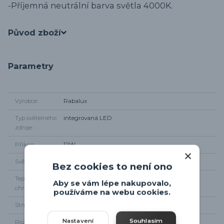
-
Příjemná neutrální barva světla 4000K.
Původ zboží
Parametry
Výrobce
Rabalux
Typ světelného
integrovaná LED
zdroje
Příkon
12W
Světelný tok
780m
Bez cookies to není ono
Teplota
4000K
Aby se vám lépe nakupovalo,
chromatičnosti
používáme na webu cookies.
Stmívání
NE
Nastavení
Souhlasím
Rozměr svítidla
28 x 28cm, výška 6,5cm