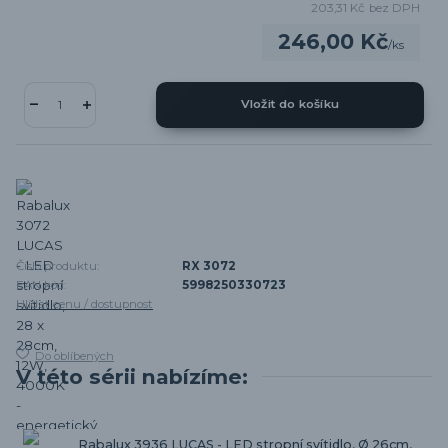
203,31 Kč
bez DPH
246,00 Kč
/
ks
Vložit do košíku
Číslo produktu:
RX 3072
EAN kód:
5998250330723
Hlídat cenu / dostupnost
Do oblíbených
V této sérii nabízíme:
Rabalux 3936 LUCAS - LED stropní svítidlo, Ø 26cm,