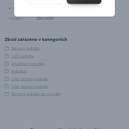
IP krytí
Ip20
Napájení
220-240V
Zboží zařazeno v kategoriích
Stropní svítidla
LED svítidla
Osvětlení chodby
Rabalux
LED stropní svítidla
LED stropní svítidla
Stropní svítidla do chodby