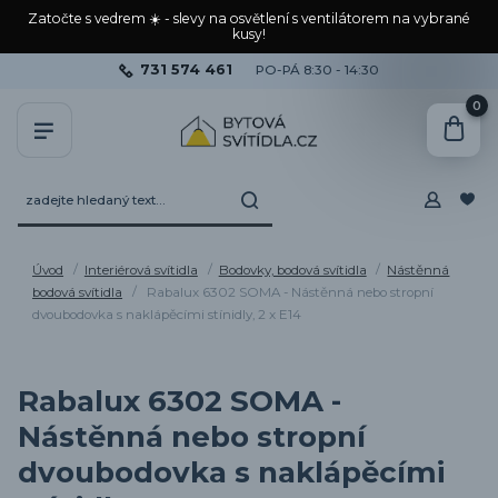
Zatočte s vedrem ☀️ - slevy na osvětlení s ventilátorem na vybrané
kusy!
731 574 461
PO-PÁ 8:30 - 14:30
0
Úvod
Interiérová svítidla
Bodovky, bodová svítidla
Nástěnná
bodová svítidla
Rabalux 6302 SOMA - Nástěnná nebo stropní
dvoubodovka s naklápěcími stínidly, 2 x E14
Rabalux 6302 SOMA -
Nástěnná nebo stropní
dvoubodovka s naklápěcími