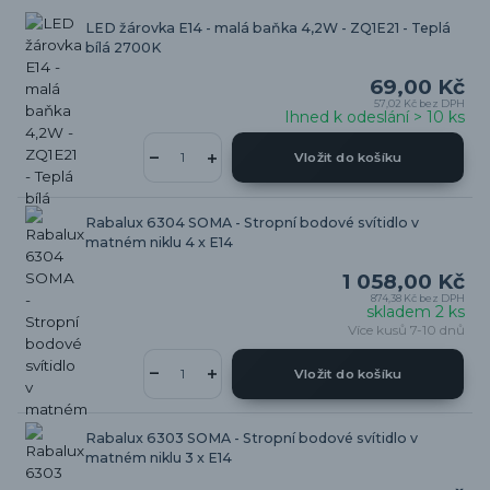
LED žárovka E14 - malá baňka 4,2W - ZQ1E21 - Teplá
bílá 2700K
69,00 Kč
57,02 Kč
bez DPH
Ihned k odeslání > 10 ks
Vložit do košíku
Rabalux 6304 SOMA - Stropní bodové svítidlo v
matném niklu 4 x E14
1 058,00 Kč
874,38 Kč
bez DPH
skladem 2 ks
Více kusů 7-10 dnů
Vložit do košíku
Rabalux 6303 SOMA - Stropní bodové svítidlo v
matném niklu 3 x E14