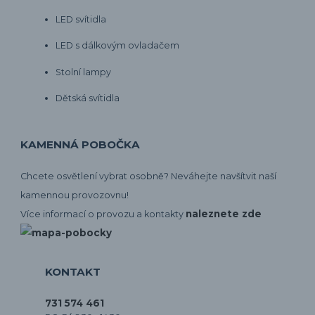
LED svítidla
LED s dálkovým ovladačem
Stolní lampy
Dětská svítidla
KAMENNÁ POBOČKA
Chcete osvětlení vybrat osobně? Neváhejte navšítvit naší
kamennou provozovnu!
naleznete zde
Více informací o provozu a kontakty
KONTAKT
731 574 461