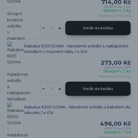
714,00 Kč
590,08 Kč
bez DPH
skladem 2 ks
Více kusů 7-10 dnů
Vložit do košíku
Rabalux 6301 SOMA - Nástěnné svítidlo s naklápěcím
stínidlem v matném niklu, 1 x E14
273,00 Kč
225,62 Kč
bez DPH
skladem 2 ks
Více kusů 7-10 dnů
Vložit do košíku
Rabalux 6300 SOMA - Nástěnné svítidlo s kabelem do
zásuvky, 1 x E14
496,00 Kč
409,92 Kč
bez DPH
skladem 1 ks
Více kusů 7-10 dnů