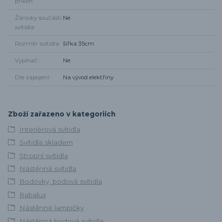
příkon
Žárovky součástí
Ne
svítidla
Rozměr svítidla
šířka 35cm
Vypínač
Ne
Dle zapojení
Na vývod elektřiny
Zboží zařazeno v kategoriích
Interiérová svítidla
Svítidla skladem
Stropní svítidla
Nástěnná svítidla
Bodovky, bodová svítidla
Rabalux
Nástěnné lampičky
Nástěnná bodová svítidla