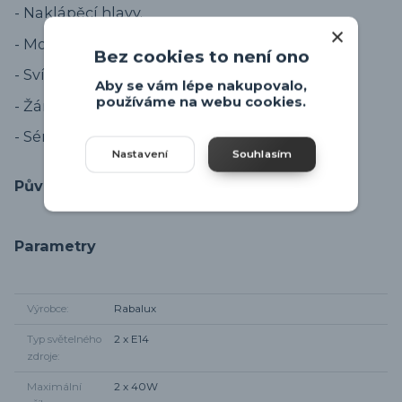
- Naklápěcí hlavy.
- Montáž vhodná na zeď i na strop.
Bez cookies to není ono
- Svítidlo na žárovky E14.
Aby se vám lépe nakupovalo,
používáme na webu cookies.
- Žárovky nejsou součástí.
- Série svítidel
Rabalux SOMA
.
Nastavení
Souhlasím
Původ zboží
Parametry
Výrobce
Rabalux
Typ světelného
2 x E14
zdroje
Maximální
2 x 40W