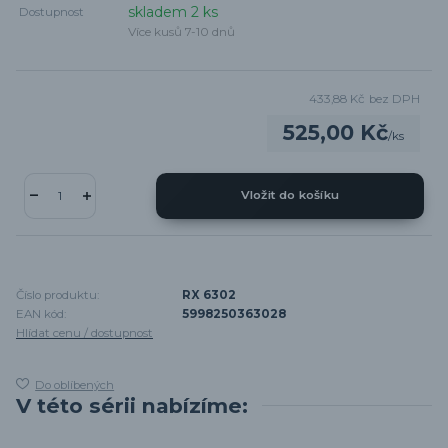
skladem 2 ks
Dostupnost
Více kusů 7-10 dnů
433,88 Kč
bez DPH
525,00 Kč
/
ks
Vložit do košíku
Číslo produktu:
RX 6302
EAN kód:
5998250363028
Hlídat cenu / dostupnost
Do oblíbených
V této sérii nabízíme: