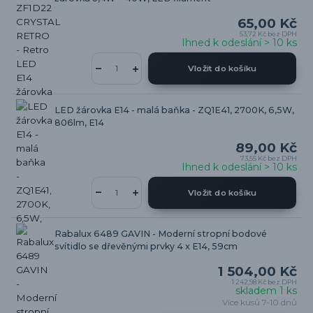
65,00 Kč
53,72 Kč
bez DPH
Ihned k odeslání > 10 ks
Vložit do košíku
LED žárovka E14 - malá baňka - ZQ1E41, 2700K, 6,5W,
806lm, E14
89,00 Kč
73,55 Kč
bez DPH
Ihned k odeslání > 10 ks
Vložit do košíku
Rabalux 6489 GAVIN - Moderní stropní bodové
svítidlo se dřevěnými prvky 4 x E14, 59cm
1 504,00 Kč
1 242,98 Kč
bez DPH
skladem 1 ks
Více kusů 7-10 dnů