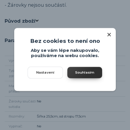
- Žárovky nejsou součástí.
Původ zboží
Parametry
Bez cookies to není ono
Aby se vám lépe nakupovalo,
používáme na webu cookies.
Výrobce
Rabalux
Typ světelného
2 x E14
Nastavení
Souhlasím
zdroje
Maximální
2 x 40W
příkon
Žárovky součástí
Ne
svítidla
Rozměry
Šířka 25,5cm, od stropu 17,5cm
Vypínač
Ne