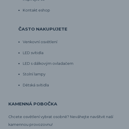
Kontakt eshop
ČASTO NAKUPUJETE
Venkovní osvětlení
LED svítidla
LED s dálkovým ovladačem
Stolní lampy
Dětská svítidla
KAMENNÁ POBOČKA
Chcete osvětlení vybrat osobně? Neváhejte navšítvit naší
kamennou provozovnu!