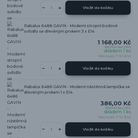
Vložit do košíku
Rabalux 6488 GAVIN - Moderní stropní bodové
svítidlo se dřevěným prvkem 3 x E14
1 168,00 Kč
965,29 Kč
bez DPH
skladem 1 ks
Více kusů 7-10 dnů
Vložit do košíku
Rabalux 6486 GAVIN - Moderní nástěnná lampička se
dřevěným prvkem 1 x E14
386,00 Kč
319,01 Kč
bez DPH
skladem 1 ks
Více kusů 7-10 dnů
Vložit do košíku