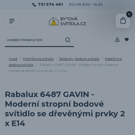
731 574 461
PO-PÁ 8:30 - 14:30
0
Úvod
Interiérová svítidla
Bodovky, bodová svítidla
Nástěnná
bodová svítidla
Rabalux 6487 GAVIN - Moderní stropní bodové
svítidlo se dřevěnými prvky 2 x E14
Rabalux 6487 GAVIN -
Moderní stropní bodové
svítidlo se dřevěnými prvky 2
x E14