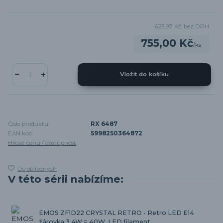
623,97 Kč
bez DPH
755,00 Kč
/
ks
Vložit do košíku
Číslo produktu:
RX 6487
EAN kód:
5998250364872
Hlídat cenu / dostupnost
Do oblíbených
V této sérii nabízíme:
EMOS ZF1D22 CRYSTAL RETRO - Retro LED E14
žárovka 3,4W = 40W, LED filament